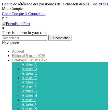
Le site de référence des passionnés de la chanson depuis
+ de 20 ans
Mon Compte
Créer Compte

Connexion


0
There is no item in your cart.

Rechercher
Navigation
Accueil
Editorial 9 mars 2026
Catalogue Artistes A-Z
Artistes A
Artistes B
Artistes C
Artistes D
Artistes E
Artistes F
Artistes G
Artistes H
Artistes I
Artistes J
Artistes K