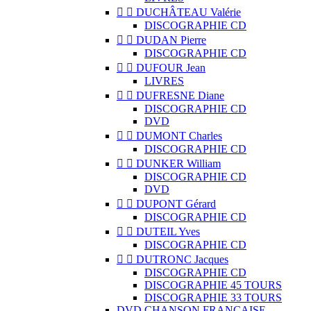


DUCHÂTEAU Valérie
DISCOGRAPHIE CD


DUDAN Pierre
DISCOGRAPHIE CD


DUFOUR Jean
LIVRES


DUFRESNE Diane
DISCOGRAPHIE CD
DVD


DUMONT Charles
DISCOGRAPHIE CD


DUNKER William
DISCOGRAPHIE CD
DVD


DUPONT Gérard
DISCOGRAPHIE CD


DUTEIL Yves
DISCOGRAPHIE CD


DUTRONC Jacques
DISCOGRAPHIE CD
DISCOGRAPHIE 45 TOURS
DISCOGRAPHIE 33 TOURS
DVD CHANSON FRANCAISE