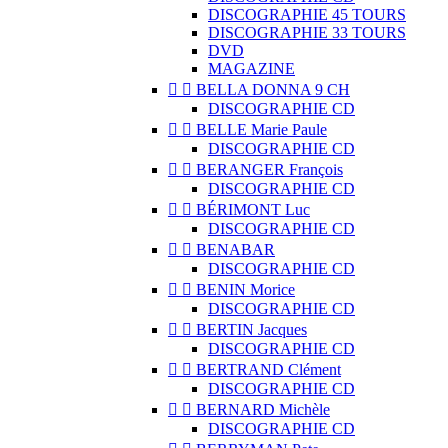
DISCOGRAPHIE 45 TOURS
DISCOGRAPHIE 33 TOURS
DVD
MAGAZINE


BELLA DONNA 9 CH
DISCOGRAPHIE CD


BELLE Marie Paule
DISCOGRAPHIE CD


BERANGER François
DISCOGRAPHIE CD


BÉRIMONT Luc
DISCOGRAPHIE CD


BENABAR
DISCOGRAPHIE CD


BENIN Morice
DISCOGRAPHIE CD


BERTIN Jacques
DISCOGRAPHIE CD


BERTRAND Clément
DISCOGRAPHIE CD


BERNARD Michèle
DISCOGRAPHIE CD