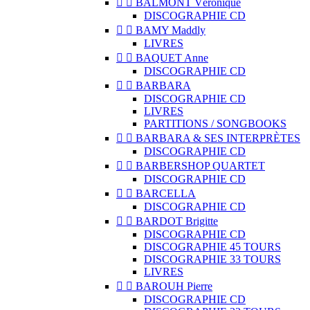


BALMONT Véronique
DISCOGRAPHIE CD


BAMY Maddly
LIVRES


BAQUET Anne
DISCOGRAPHIE CD


BARBARA
DISCOGRAPHIE CD
LIVRES
PARTITIONS / SONGBOOKS


BARBARA & SES INTERPRÈTES
DISCOGRAPHIE CD


BARBERSHOP QUARTET
DISCOGRAPHIE CD


BARCELLA
DISCOGRAPHIE CD


BARDOT Brigitte
DISCOGRAPHIE CD
DISCOGRAPHIE 45 TOURS
DISCOGRAPHIE 33 TOURS
LIVRES


BAROUH Pierre
DISCOGRAPHIE CD