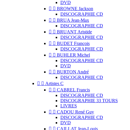
DVD


BROWNE Jackson
DISCOGRAPHIE CD


BRUA Jean-Max
DISCOGRAPHIE CD


BRUANT Aristide
DISCOGRAPHIE CD


BUDET François
DISCOGRAPHIE CD


BUHLER Michel
DISCOGRAPHIE CD
DVD


BURTON André
DISCOGRAPHIE CD


Artistes C


CABREL Francis
DISCOGRAPHIE CD
DISCOGRAPHIE 33 TOURS
LIVRES


CADOU René Guy
DISCOGRAPHIE CD
DVD


CAILLAT Jean-Louis