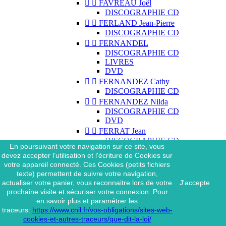


FAVREAU Joël
DISCOGRAPHIE CD


FERLAND Jean-Pierre
DISCOGRAPHIE CD


FERNANDEL
DISCOGRAPHIE CD
LIVRES
DVD


FERNANDEZ Cathy
DISCOGRAPHIE CD


FERNANDEZ Nilda
DISCOGRAPHIE CD
DVD


FERRAT Jean
DISCOGRAPHIE CD
En poursuivant votre navigation sur ce site, vous
DISCOGRAPHIE 45 TOURS
devez accepter l’utilisation et l'écriture de Cookies sur
DISCOGRAPHIE 33 TOURS
votre appareil connecté. Ces Cookies (petits fichiers
DVD
texte) permettent de suivre votre navigation,
MAGAZINE
actualiser votre panier, vous reconnaitre lors de votre
J'accepte


FERRAT Jean & SES
prochaine visite et sécuriser votre connexion. Pour
INTERPRÈTES
en savoir plus et paramétrer les
DISCOGRAPHIE CD
traceurs:
https://www.cnil.fr/vos-obligations/sites-web-


FERRÉ Léo
cookies-et-autres-traceurs/que-dit-la-loi/