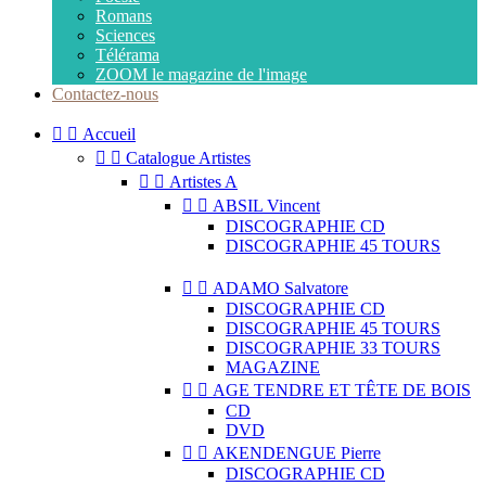
Romans
Sciences
Télérama
ZOOM le magazine de l'image
Contactez-nous


Accueil


Catalogue Artistes


Artistes A


ABSIL Vincent
DISCOGRAPHIE CD
DISCOGRAPHIE 45 TOURS


ADAMO Salvatore
DISCOGRAPHIE CD
DISCOGRAPHIE 45 TOURS
DISCOGRAPHIE 33 TOURS
MAGAZINE


AGE TENDRE ET TÊTE DE BOIS
CD
DVD


AKENDENGUE Pierre
DISCOGRAPHIE CD