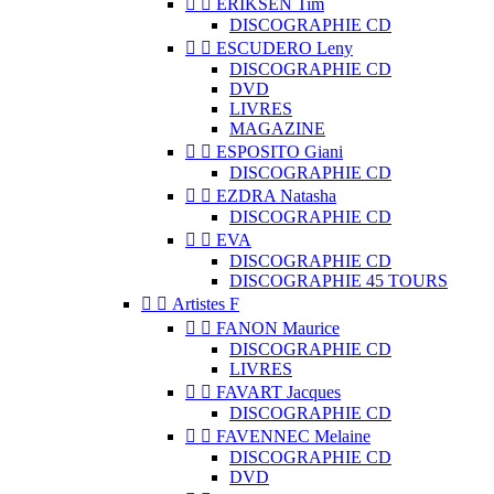


ERIKSEN Tim
DISCOGRAPHIE CD


ESCUDERO Leny
DISCOGRAPHIE CD
DVD
LIVRES
MAGAZINE


ESPOSITO Giani
DISCOGRAPHIE CD


EZDRA Natasha
DISCOGRAPHIE CD


EVA
DISCOGRAPHIE CD
DISCOGRAPHIE 45 TOURS


Artistes F


FANON Maurice
DISCOGRAPHIE CD
LIVRES


FAVART Jacques
DISCOGRAPHIE CD


FAVENNEC Melaine
DISCOGRAPHIE CD
DVD