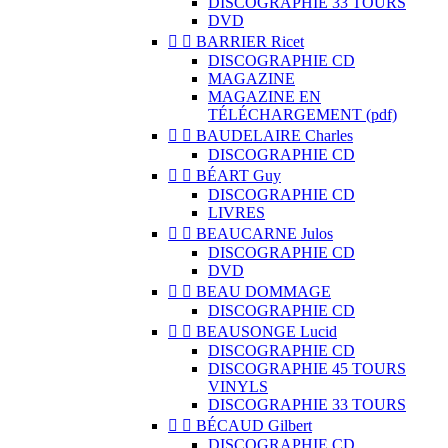
DISCOGRAPHIE 33 TOURS
DVD


BARRIER Ricet
DISCOGRAPHIE CD
MAGAZINE
MAGAZINE EN
TÉLÉCHARGEMENT (pdf)


BAUDELAIRE Charles
DISCOGRAPHIE CD


BÉART Guy
DISCOGRAPHIE CD
LIVRES


BEAUCARNE Julos
DISCOGRAPHIE CD
DVD


BEAU DOMMAGE
DISCOGRAPHIE CD


BEAUSONGE Lucid
DISCOGRAPHIE CD
DISCOGRAPHIE 45 TOURS
VINYLS
DISCOGRAPHIE 33 TOURS


BÉCAUD Gilbert
DISCOGRAPHIE CD