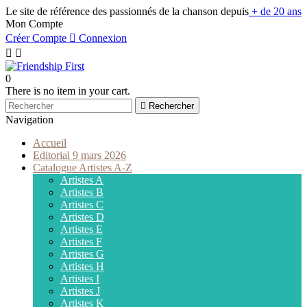
Le site de référence des passionnés de la chanson depuis
+ de 20 ans
Mon Compte
Créer Compte

Connexion


0
There is no item in your cart.

Rechercher
Navigation
Accueil
Editorial 9 mars 2026
Catalogue Artistes A-Z
Artistes A
Artistes B
Artistes C
Artistes D
Artistes E
Artistes F
Artistes G
Artistes H
Artistes I
Artistes J
Artistes K