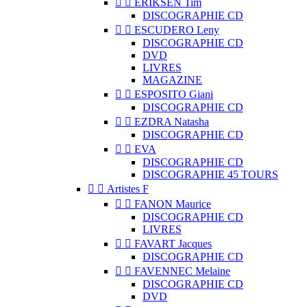


ERIKSEN Tim
DISCOGRAPHIE CD


ESCUDERO Leny
DISCOGRAPHIE CD
DVD
LIVRES
MAGAZINE


ESPOSITO Giani
DISCOGRAPHIE CD


EZDRA Natasha
DISCOGRAPHIE CD


EVA
DISCOGRAPHIE CD
DISCOGRAPHIE 45 TOURS


Artistes F


FANON Maurice
DISCOGRAPHIE CD
LIVRES


FAVART Jacques
DISCOGRAPHIE CD


FAVENNEC Melaine
DISCOGRAPHIE CD
DVD