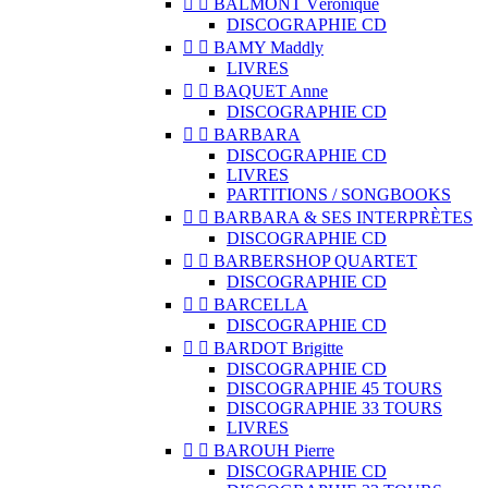


BALMONT Véronique
DISCOGRAPHIE CD


BAMY Maddly
LIVRES


BAQUET Anne
DISCOGRAPHIE CD


BARBARA
DISCOGRAPHIE CD
LIVRES
PARTITIONS / SONGBOOKS


BARBARA & SES INTERPRÈTES
DISCOGRAPHIE CD


BARBERSHOP QUARTET
DISCOGRAPHIE CD


BARCELLA
DISCOGRAPHIE CD


BARDOT Brigitte
DISCOGRAPHIE CD
DISCOGRAPHIE 45 TOURS
DISCOGRAPHIE 33 TOURS
LIVRES


BAROUH Pierre
DISCOGRAPHIE CD