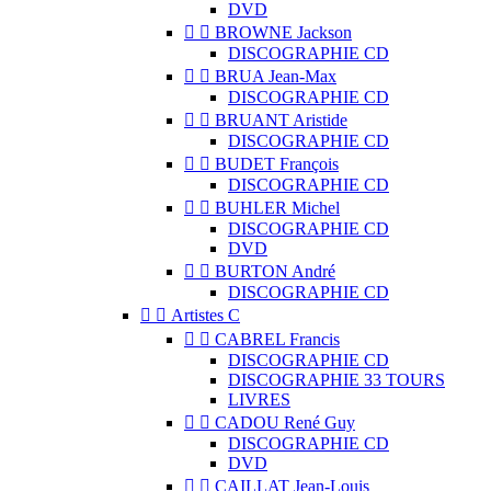
DVD


BROWNE Jackson
DISCOGRAPHIE CD


BRUA Jean-Max
DISCOGRAPHIE CD


BRUANT Aristide
DISCOGRAPHIE CD


BUDET François
DISCOGRAPHIE CD


BUHLER Michel
DISCOGRAPHIE CD
DVD


BURTON André
DISCOGRAPHIE CD


Artistes C


CABREL Francis
DISCOGRAPHIE CD
DISCOGRAPHIE 33 TOURS
LIVRES


CADOU René Guy
DISCOGRAPHIE CD
DVD


CAILLAT Jean-Louis