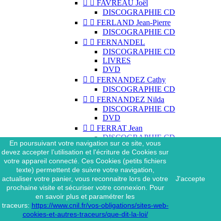


FAVREAU Joël
DISCOGRAPHIE CD


FERLAND Jean-Pierre
DISCOGRAPHIE CD


FERNANDEL
DISCOGRAPHIE CD
LIVRES
DVD


FERNANDEZ Cathy
DISCOGRAPHIE CD


FERNANDEZ Nilda
DISCOGRAPHIE CD
DVD


FERRAT Jean
DISCOGRAPHIE CD
En poursuivant votre navigation sur ce site, vous
DISCOGRAPHIE 45 TOURS
devez accepter l’utilisation et l'écriture de Cookies sur
DISCOGRAPHIE 33 TOURS
votre appareil connecté. Ces Cookies (petits fichiers
DVD
texte) permettent de suivre votre navigation,
MAGAZINE
actualiser votre panier, vous reconnaitre lors de votre
J'accepte


FERRAT Jean & SES
prochaine visite et sécuriser votre connexion. Pour
INTERPRÈTES
en savoir plus et paramétrer les
DISCOGRAPHIE CD
traceurs:
https://www.cnil.fr/vos-obligations/sites-web-


FERRÉ Léo
cookies-et-autres-traceurs/que-dit-la-loi/