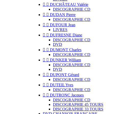


DUCHÂTEAU Valérie
DISCOGRAPHIE CD


DUDAN Pierre
DISCOGRAPHIE CD


DUFOUR Jean
LIVRES


DUFRESNE Diane
DISCOGRAPHIE CD
DVD


DUMONT Charles
DISCOGRAPHIE CD


DUNKER William
DISCOGRAPHIE CD
DVD


DUPONT Gérard
DISCOGRAPHIE CD


DUTEIL Yves
DISCOGRAPHIE CD


DUTRONC Jacques
DISCOGRAPHIE CD
DISCOGRAPHIE 45 TOURS
DISCOGRAPHIE 33 TOURS
DVD CHANSON FRANCAISE