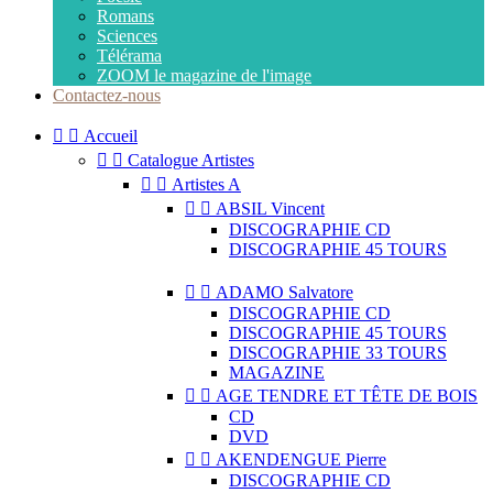
Romans
Sciences
Télérama
ZOOM le magazine de l'image
Contactez-nous


Accueil


Catalogue Artistes


Artistes A


ABSIL Vincent
DISCOGRAPHIE CD
DISCOGRAPHIE 45 TOURS


ADAMO Salvatore
DISCOGRAPHIE CD
DISCOGRAPHIE 45 TOURS
DISCOGRAPHIE 33 TOURS
MAGAZINE


AGE TENDRE ET TÊTE DE BOIS
CD
DVD


AKENDENGUE Pierre
DISCOGRAPHIE CD