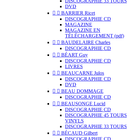
DISCOGRAPHIE 33 TOURS
DVD


BARRIER Ricet
DISCOGRAPHIE CD
MAGAZINE
MAGAZINE EN
TÉLÉCHARGEMENT (pdf)


BAUDELAIRE Charles
DISCOGRAPHIE CD


BÉART Guy
DISCOGRAPHIE CD
LIVRES


BEAUCARNE Julos
DISCOGRAPHIE CD
DVD


BEAU DOMMAGE
DISCOGRAPHIE CD


BEAUSONGE Lucid
DISCOGRAPHIE CD
DISCOGRAPHIE 45 TOURS
VINYLS
DISCOGRAPHIE 33 TOURS


BÉCAUD Gilbert
DISCOGRAPHIE CD