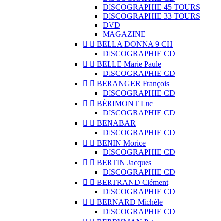
DISCOGRAPHIE 45 TOURS
DISCOGRAPHIE 33 TOURS
DVD
MAGAZINE


BELLA DONNA 9 CH
DISCOGRAPHIE CD


BELLE Marie Paule
DISCOGRAPHIE CD


BERANGER François
DISCOGRAPHIE CD


BÉRIMONT Luc
DISCOGRAPHIE CD


BENABAR
DISCOGRAPHIE CD


BENIN Morice
DISCOGRAPHIE CD


BERTIN Jacques
DISCOGRAPHIE CD


BERTRAND Clément
DISCOGRAPHIE CD


BERNARD Michèle
DISCOGRAPHIE CD