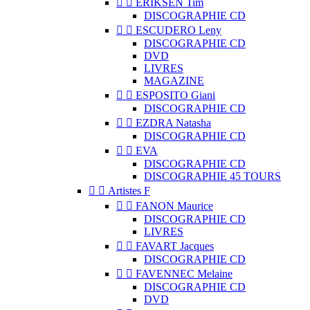


ERIKSEN Tim
DISCOGRAPHIE CD


ESCUDERO Leny
DISCOGRAPHIE CD
DVD
LIVRES
MAGAZINE


ESPOSITO Giani
DISCOGRAPHIE CD


EZDRA Natasha
DISCOGRAPHIE CD


EVA
DISCOGRAPHIE CD
DISCOGRAPHIE 45 TOURS


Artistes F


FANON Maurice
DISCOGRAPHIE CD
LIVRES


FAVART Jacques
DISCOGRAPHIE CD


FAVENNEC Melaine
DISCOGRAPHIE CD
DVD