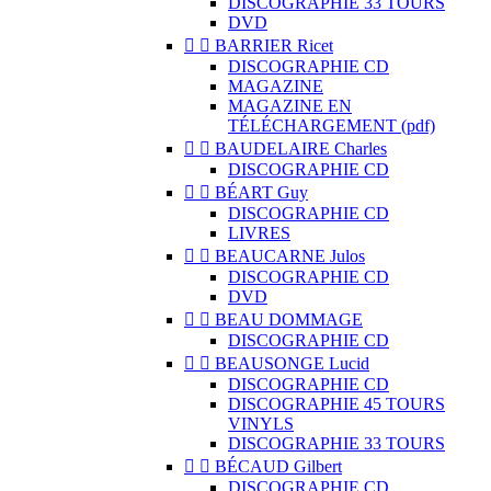
DISCOGRAPHIE 33 TOURS
DVD


BARRIER Ricet
DISCOGRAPHIE CD
MAGAZINE
MAGAZINE EN
TÉLÉCHARGEMENT (pdf)


BAUDELAIRE Charles
DISCOGRAPHIE CD


BÉART Guy
DISCOGRAPHIE CD
LIVRES


BEAUCARNE Julos
DISCOGRAPHIE CD
DVD


BEAU DOMMAGE
DISCOGRAPHIE CD


BEAUSONGE Lucid
DISCOGRAPHIE CD
DISCOGRAPHIE 45 TOURS
VINYLS
DISCOGRAPHIE 33 TOURS


BÉCAUD Gilbert
DISCOGRAPHIE CD