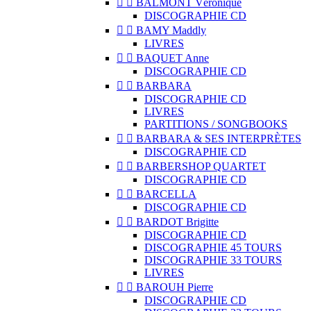


BALMONT Véronique
DISCOGRAPHIE CD


BAMY Maddly
LIVRES


BAQUET Anne
DISCOGRAPHIE CD


BARBARA
DISCOGRAPHIE CD
LIVRES
PARTITIONS / SONGBOOKS


BARBARA & SES INTERPRÈTES
DISCOGRAPHIE CD


BARBERSHOP QUARTET
DISCOGRAPHIE CD


BARCELLA
DISCOGRAPHIE CD


BARDOT Brigitte
DISCOGRAPHIE CD
DISCOGRAPHIE 45 TOURS
DISCOGRAPHIE 33 TOURS
LIVRES


BAROUH Pierre
DISCOGRAPHIE CD