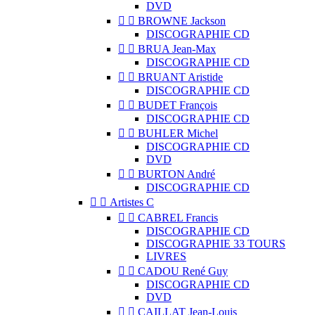
DVD


BROWNE Jackson
DISCOGRAPHIE CD


BRUA Jean-Max
DISCOGRAPHIE CD


BRUANT Aristide
DISCOGRAPHIE CD


BUDET François
DISCOGRAPHIE CD


BUHLER Michel
DISCOGRAPHIE CD
DVD


BURTON André
DISCOGRAPHIE CD


Artistes C


CABREL Francis
DISCOGRAPHIE CD
DISCOGRAPHIE 33 TOURS
LIVRES


CADOU René Guy
DISCOGRAPHIE CD
DVD


CAILLAT Jean-Louis