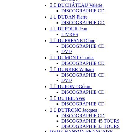


DUCHÂTEAU Valérie
DISCOGRAPHIE CD


DUDAN Pierre
DISCOGRAPHIE CD


DUFOUR Jean
LIVRES


DUFRESNE Diane
DISCOGRAPHIE CD
DVD


DUMONT Charles
DISCOGRAPHIE CD


DUNKER William
DISCOGRAPHIE CD
DVD


DUPONT Gérard
DISCOGRAPHIE CD


DUTEIL Yves
DISCOGRAPHIE CD


DUTRONC Jacques
DISCOGRAPHIE CD
DISCOGRAPHIE 45 TOURS
DISCOGRAPHIE 33 TOURS
DVD CHANSON FRANCAISE