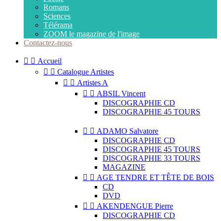
Romans
Sciences
Télérama
ZOOM le magazine de l'image
Contactez-nous


Accueil


Catalogue Artistes


Artistes A


ABSIL Vincent
DISCOGRAPHIE CD
DISCOGRAPHIE 45 TOURS


ADAMO Salvatore
DISCOGRAPHIE CD
DISCOGRAPHIE 45 TOURS
DISCOGRAPHIE 33 TOURS
MAGAZINE


AGE TENDRE ET TÊTE DE BOIS
CD
DVD


AKENDENGUE Pierre
DISCOGRAPHIE CD