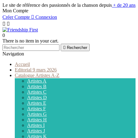
Le site de référence des passionnés de la chanson depuis
+ de 20 ans
Mon Compte
Créer Compte

Connexion


0
There is no item in your cart.

Rechercher
Navigation
Accueil
Editorial 9 mars 2026
Catalogue Artistes A-Z
Artistes A
Artistes B
Artistes C
Artistes D
Artistes E
Artistes F
Artistes G
Artistes H
Artistes I
Artistes J
Artistes K