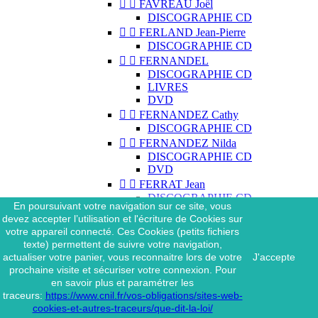


FAVREAU Joël
DISCOGRAPHIE CD


FERLAND Jean-Pierre
DISCOGRAPHIE CD


FERNANDEL
DISCOGRAPHIE CD
LIVRES
DVD


FERNANDEZ Cathy
DISCOGRAPHIE CD


FERNANDEZ Nilda
DISCOGRAPHIE CD
DVD


FERRAT Jean
DISCOGRAPHIE CD
En poursuivant votre navigation sur ce site, vous
DISCOGRAPHIE 45 TOURS
devez accepter l’utilisation et l'écriture de Cookies sur
DISCOGRAPHIE 33 TOURS
votre appareil connecté. Ces Cookies (petits fichiers
DVD
texte) permettent de suivre votre navigation,
MAGAZINE
actualiser votre panier, vous reconnaitre lors de votre
J'accepte


FERRAT Jean & SES
prochaine visite et sécuriser votre connexion. Pour
INTERPRÈTES
en savoir plus et paramétrer les
DISCOGRAPHIE CD
traceurs:
https://www.cnil.fr/vos-obligations/sites-web-


FERRÉ Léo
cookies-et-autres-traceurs/que-dit-la-loi/