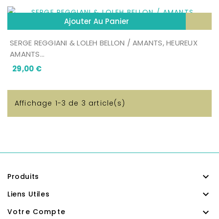
Ajouter Au Panier
SERGE REGGIANI & LOLEH BELLON / AMANTS, HEUREUX
AMANTS...
Prix
29,00 €
Affichage 1-3 de 3 article(s)

Produits

Liens Utiles

Votre Compte