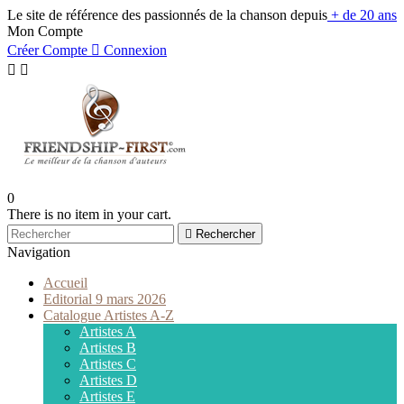
Le site de référence des passionnés de la chanson depuis
+ de 20 ans
Mon Compte
Créer Compte

Connexion


0
There is no item in your cart.

Rechercher
Navigation
Accueil
Editorial 9 mars 2026
Catalogue Artistes A-Z
Artistes A
Artistes B
Artistes C
Artistes D
Artistes E