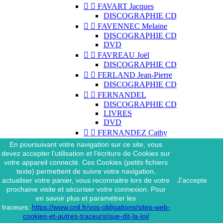


FAVART Jacques
DISCOGRAPHIE CD


FAVENNEC Melaine
DISCOGRAPHIE CD
DVD


FAVREAU Joël
DISCOGRAPHIE CD


FERLAND Jean-Pierre
DISCOGRAPHIE CD


FERNANDEL
DISCOGRAPHIE CD
LIVRES
DVD


FERNANDEZ Cathy
DISCOGRAPHIE CD
En poursuivant votre navigation sur ce site, vous


FERNANDEZ Nilda
devez accepter l’utilisation et l'écriture de Cookies sur
DISCOGRAPHIE CD
votre appareil connecté. Ces Cookies (petits fichiers
DVD
texte) permettent de suivre votre navigation,
actualiser votre panier, vous reconnaitre lors de votre
J'accepte


FERRAT Jean
prochaine visite et sécuriser votre connexion. Pour
DISCOGRAPHIE CD
en savoir plus et paramétrer les
DISCOGRAPHIE 45 TOURS
traceurs:
https://www.cnil.fr/vos-obligations/sites-web-
DISCOGRAPHIE 33 TOURS
cookies-et-autres-traceurs/que-dit-la-loi/
DVD