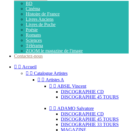
BD
Cinéma
Histoire de France
Livres Anciens
Livres de Poche
Poésie
Romans
Sciences
Télérama
ZOOM le magazine de l'image
Contactez-nous


Accueil


Catalogue Artistes


Artistes A


ABSIL Vincent
DISCOGRAPHIE CD
DISCOGRAPHIE 45 TOURS


ADAMO Salvatore
DISCOGRAPHIE CD
DISCOGRAPHIE 45 TOURS
DISCOGRAPHIE 33 TOURS
MAGAZINE