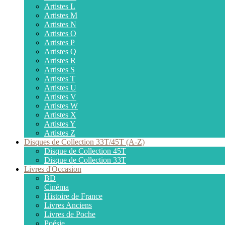
Artistes L
Artistes M
Artistes N
Artistes O
Artistes P
Artistes Q
Artistes R
Artistes S
Artistes T
Artistes U
Artistes V
Artistes W
Artistes X
Artistes Y
Artistes Z
Disques de Collection 33T/45T (A-Z)
Disque de Collection 45T
Disque de Collection 33T
Livres d'Occasion
BD
Cinéma
Histoire de France
Livres Anciens
Livres de Poche
Poésie