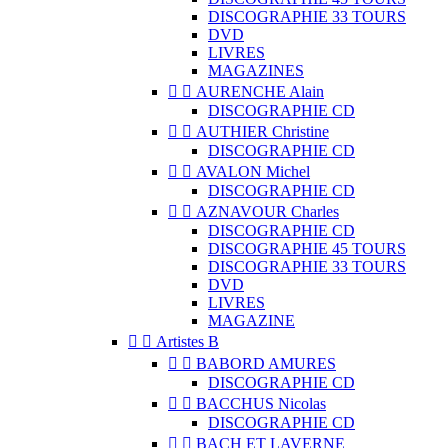
DISCOGRAPHIE 33 TOURS
DVD
LIVRES
MAGAZINES


AURENCHE Alain
DISCOGRAPHIE CD


AUTHIER Christine
DISCOGRAPHIE CD


AVALON Michel
DISCOGRAPHIE CD


AZNAVOUR Charles
DISCOGRAPHIE CD
DISCOGRAPHIE 45 TOURS
DISCOGRAPHIE 33 TOURS
DVD
LIVRES
MAGAZINE


Artistes B


BABORD AMURES
DISCOGRAPHIE CD


BACCHUS Nicolas
DISCOGRAPHIE CD


BACH ET LAVERNE