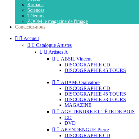
Romans
Sciences
Télérama
ZOOM le magazine de l'image
Contactez-nous


Accueil


Catalogue Artistes


Artistes A


ABSIL Vincent
DISCOGRAPHIE CD
DISCOGRAPHIE 45 TOURS


ADAMO Salvatore
DISCOGRAPHIE CD
DISCOGRAPHIE 45 TOURS
DISCOGRAPHIE 33 TOURS
MAGAZINE


AGE TENDRE ET TÊTE DE BOIS
CD
DVD


AKENDENGUE Pierre
DISCOGRAPHIE CD