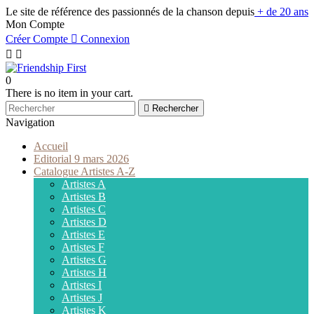
Le site de référence des passionnés de la chanson depuis
+ de 20 ans
Mon Compte
Créer Compte

Connexion


0
There is no item in your cart.

Rechercher
Navigation
Accueil
Editorial 9 mars 2026
Catalogue Artistes A-Z
Artistes A
Artistes B
Artistes C
Artistes D
Artistes E
Artistes F
Artistes G
Artistes H
Artistes I
Artistes J
Artistes K