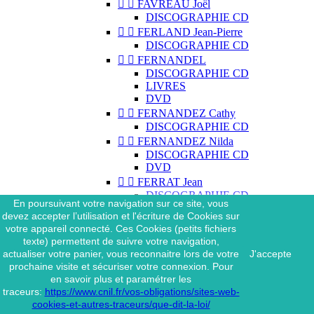


FAVREAU Joël
DISCOGRAPHIE CD


FERLAND Jean-Pierre
DISCOGRAPHIE CD


FERNANDEL
DISCOGRAPHIE CD
LIVRES
DVD


FERNANDEZ Cathy
DISCOGRAPHIE CD


FERNANDEZ Nilda
DISCOGRAPHIE CD
DVD


FERRAT Jean
DISCOGRAPHIE CD
En poursuivant votre navigation sur ce site, vous
DISCOGRAPHIE 45 TOURS
devez accepter l’utilisation et l'écriture de Cookies sur
DISCOGRAPHIE 33 TOURS
votre appareil connecté. Ces Cookies (petits fichiers
DVD
texte) permettent de suivre votre navigation,
MAGAZINE
actualiser votre panier, vous reconnaitre lors de votre
J'accepte


FERRAT Jean & SES
prochaine visite et sécuriser votre connexion. Pour
INTERPRÈTES
en savoir plus et paramétrer les
DISCOGRAPHIE CD
traceurs:
https://www.cnil.fr/vos-obligations/sites-web-


FERRÉ Léo
cookies-et-autres-traceurs/que-dit-la-loi/