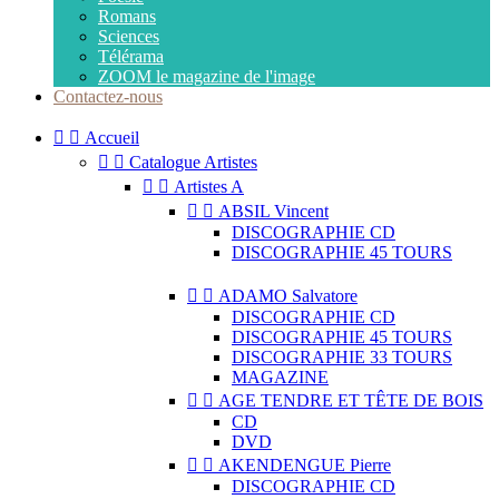
Romans
Sciences
Télérama
ZOOM le magazine de l'image
Contactez-nous


Accueil


Catalogue Artistes


Artistes A


ABSIL Vincent
DISCOGRAPHIE CD
DISCOGRAPHIE 45 TOURS


ADAMO Salvatore
DISCOGRAPHIE CD
DISCOGRAPHIE 45 TOURS
DISCOGRAPHIE 33 TOURS
MAGAZINE


AGE TENDRE ET TÊTE DE BOIS
CD
DVD


AKENDENGUE Pierre
DISCOGRAPHIE CD