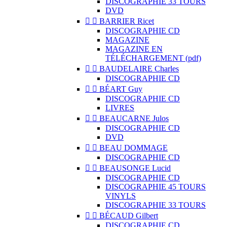
DISCOGRAPHIE 33 TOURS
DVD


BARRIER Ricet
DISCOGRAPHIE CD
MAGAZINE
MAGAZINE EN
TÉLÉCHARGEMENT (pdf)


BAUDELAIRE Charles
DISCOGRAPHIE CD


BÉART Guy
DISCOGRAPHIE CD
LIVRES


BEAUCARNE Julos
DISCOGRAPHIE CD
DVD


BEAU DOMMAGE
DISCOGRAPHIE CD


BEAUSONGE Lucid
DISCOGRAPHIE CD
DISCOGRAPHIE 45 TOURS
VINYLS
DISCOGRAPHIE 33 TOURS


BÉCAUD Gilbert
DISCOGRAPHIE CD