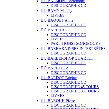


BALMONT Véronique
DISCOGRAPHIE CD


BAMY Maddly
LIVRES


BAQUET Anne
DISCOGRAPHIE CD


BARBARA
DISCOGRAPHIE CD
LIVRES
PARTITIONS / SONGBOOKS


BARBARA & SES INTERPRÈTES
DISCOGRAPHIE CD


BARBERSHOP QUARTET
DISCOGRAPHIE CD


BARCELLA
DISCOGRAPHIE CD


BARDOT Brigitte
DISCOGRAPHIE CD
DISCOGRAPHIE 45 TOURS
DISCOGRAPHIE 33 TOURS
LIVRES


BAROUH Pierre
DISCOGRAPHIE CD