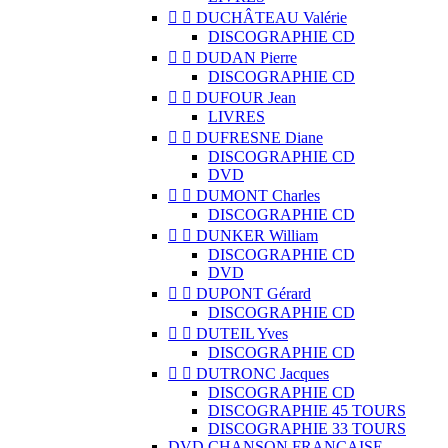


DUCHÂTEAU Valérie
DISCOGRAPHIE CD


DUDAN Pierre
DISCOGRAPHIE CD


DUFOUR Jean
LIVRES


DUFRESNE Diane
DISCOGRAPHIE CD
DVD


DUMONT Charles
DISCOGRAPHIE CD


DUNKER William
DISCOGRAPHIE CD
DVD


DUPONT Gérard
DISCOGRAPHIE CD


DUTEIL Yves
DISCOGRAPHIE CD


DUTRONC Jacques
DISCOGRAPHIE CD
DISCOGRAPHIE 45 TOURS
DISCOGRAPHIE 33 TOURS
DVD CHANSON FRANCAISE