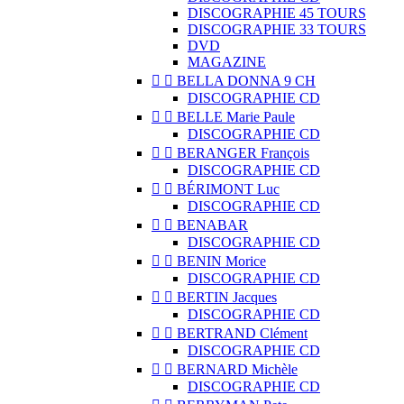
DISCOGRAPHIE 45 TOURS
DISCOGRAPHIE 33 TOURS
DVD
MAGAZINE


BELLA DONNA 9 CH
DISCOGRAPHIE CD


BELLE Marie Paule
DISCOGRAPHIE CD


BERANGER François
DISCOGRAPHIE CD


BÉRIMONT Luc
DISCOGRAPHIE CD


BENABAR
DISCOGRAPHIE CD


BENIN Morice
DISCOGRAPHIE CD


BERTIN Jacques
DISCOGRAPHIE CD


BERTRAND Clément
DISCOGRAPHIE CD


BERNARD Michèle
DISCOGRAPHIE CD