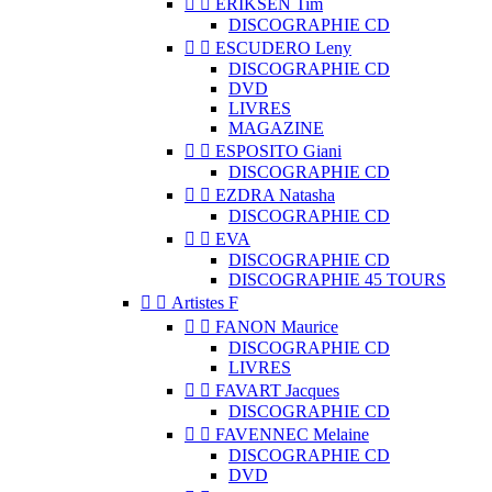


ERIKSEN Tim
DISCOGRAPHIE CD


ESCUDERO Leny
DISCOGRAPHIE CD
DVD
LIVRES
MAGAZINE


ESPOSITO Giani
DISCOGRAPHIE CD


EZDRA Natasha
DISCOGRAPHIE CD


EVA
DISCOGRAPHIE CD
DISCOGRAPHIE 45 TOURS


Artistes F


FANON Maurice
DISCOGRAPHIE CD
LIVRES


FAVART Jacques
DISCOGRAPHIE CD


FAVENNEC Melaine
DISCOGRAPHIE CD
DVD