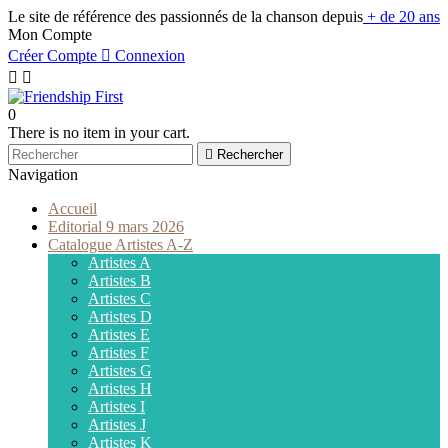
Le site de référence des passionnés de la chanson depuis
+ de 20 ans
Mon Compte
Créer Compte

Connexion


0
There is no item in your cart.

Rechercher
Navigation
Accueil
Editorial 9 mars 2026
Catalogue Artistes A-Z
Artistes A
Artistes B
Artistes C
Artistes D
Artistes E
Artistes F
Artistes G
Artistes H
Artistes I
Artistes J
Artistes K