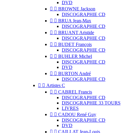
DVD


BROWNE Jackson
DISCOGRAPHIE CD


BRUA Jean-Max
DISCOGRAPHIE CD


BRUANT Aristide
DISCOGRAPHIE CD


BUDET François
DISCOGRAPHIE CD


BUHLER Michel
DISCOGRAPHIE CD
DVD


BURTON André
DISCOGRAPHIE CD


Artistes C


CABREL Francis
DISCOGRAPHIE CD
DISCOGRAPHIE 33 TOURS
LIVRES


CADOU René Guy
DISCOGRAPHIE CD
DVD


CAILLAT Jean-Louis