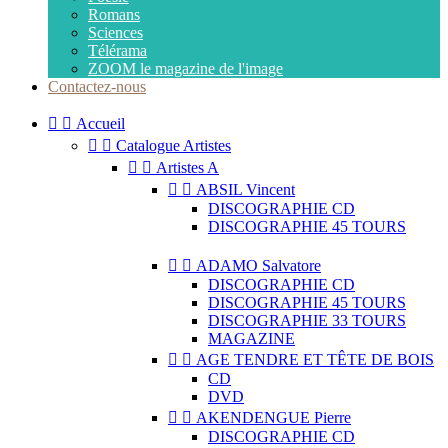
Romans
Sciences
Télérama
ZOOM le magazine de l'image
Contactez-nous


Accueil


Catalogue Artistes


Artistes A


ABSIL Vincent
DISCOGRAPHIE CD
DISCOGRAPHIE 45 TOURS


ADAMO Salvatore
DISCOGRAPHIE CD
DISCOGRAPHIE 45 TOURS
DISCOGRAPHIE 33 TOURS
MAGAZINE


AGE TENDRE ET TÊTE DE BOIS
CD
DVD


AKENDENGUE Pierre
DISCOGRAPHIE CD