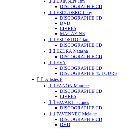


ERIKSEN Tim
DISCOGRAPHIE CD


ESCUDERO Leny
DISCOGRAPHIE CD
DVD
LIVRES
MAGAZINE


ESPOSITO Giani
DISCOGRAPHIE CD


EZDRA Natasha
DISCOGRAPHIE CD


EVA
DISCOGRAPHIE CD
DISCOGRAPHIE 45 TOURS


Artistes F


FANON Maurice
DISCOGRAPHIE CD
LIVRES


FAVART Jacques
DISCOGRAPHIE CD


FAVENNEC Melaine
DISCOGRAPHIE CD
DVD