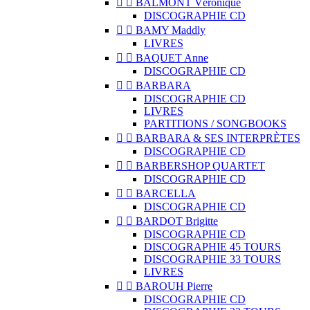


BALMONT Véronique
DISCOGRAPHIE CD


BAMY Maddly
LIVRES


BAQUET Anne
DISCOGRAPHIE CD


BARBARA
DISCOGRAPHIE CD
LIVRES
PARTITIONS / SONGBOOKS


BARBARA & SES INTERPRÈTES
DISCOGRAPHIE CD


BARBERSHOP QUARTET
DISCOGRAPHIE CD


BARCELLA
DISCOGRAPHIE CD


BARDOT Brigitte
DISCOGRAPHIE CD
DISCOGRAPHIE 45 TOURS
DISCOGRAPHIE 33 TOURS
LIVRES


BAROUH Pierre
DISCOGRAPHIE CD