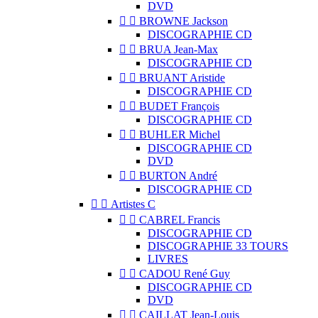
DVD


BROWNE Jackson
DISCOGRAPHIE CD


BRUA Jean-Max
DISCOGRAPHIE CD


BRUANT Aristide
DISCOGRAPHIE CD


BUDET François
DISCOGRAPHIE CD


BUHLER Michel
DISCOGRAPHIE CD
DVD


BURTON André
DISCOGRAPHIE CD


Artistes C


CABREL Francis
DISCOGRAPHIE CD
DISCOGRAPHIE 33 TOURS
LIVRES


CADOU René Guy
DISCOGRAPHIE CD
DVD


CAILLAT Jean-Louis