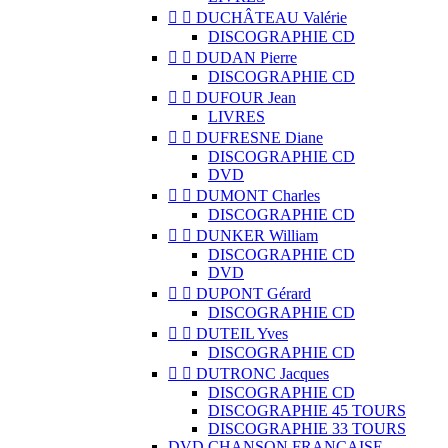


DUCHÂTEAU Valérie
DISCOGRAPHIE CD


DUDAN Pierre
DISCOGRAPHIE CD


DUFOUR Jean
LIVRES


DUFRESNE Diane
DISCOGRAPHIE CD
DVD


DUMONT Charles
DISCOGRAPHIE CD


DUNKER William
DISCOGRAPHIE CD
DVD


DUPONT Gérard
DISCOGRAPHIE CD


DUTEIL Yves
DISCOGRAPHIE CD


DUTRONC Jacques
DISCOGRAPHIE CD
DISCOGRAPHIE 45 TOURS
DISCOGRAPHIE 33 TOURS
DVD CHANSON FRANCAISE