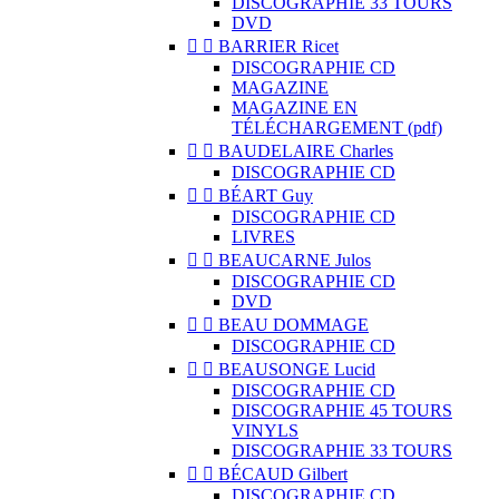
DISCOGRAPHIE 33 TOURS
DVD


BARRIER Ricet
DISCOGRAPHIE CD
MAGAZINE
MAGAZINE EN
TÉLÉCHARGEMENT (pdf)


BAUDELAIRE Charles
DISCOGRAPHIE CD


BÉART Guy
DISCOGRAPHIE CD
LIVRES


BEAUCARNE Julos
DISCOGRAPHIE CD
DVD


BEAU DOMMAGE
DISCOGRAPHIE CD


BEAUSONGE Lucid
DISCOGRAPHIE CD
DISCOGRAPHIE 45 TOURS
VINYLS
DISCOGRAPHIE 33 TOURS


BÉCAUD Gilbert
DISCOGRAPHIE CD