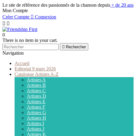
Le site de référence des passionnés de la chanson depuis
+ de 20 ans
Mon Compte
Créer Compte

Connexion


0
There is no item in your cart.

Rechercher
Navigation
Accueil
Editorial 9 mars 2026
Catalogue Artistes A-Z
Artistes A
Artistes B
Artistes C
Artistes D
Artistes E
Artistes F
Artistes G
Artistes H
Artistes I
Artistes J
Artistes K