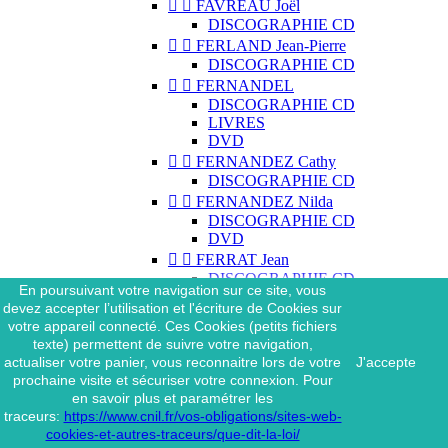


FAVREAU Joël
DISCOGRAPHIE CD


FERLAND Jean-Pierre
DISCOGRAPHIE CD


FERNANDEL
DISCOGRAPHIE CD
LIVRES
DVD


FERNANDEZ Cathy
DISCOGRAPHIE CD


FERNANDEZ Nilda
DISCOGRAPHIE CD
DVD


FERRAT Jean
DISCOGRAPHIE CD
En poursuivant votre navigation sur ce site, vous
DISCOGRAPHIE 45 TOURS
devez accepter l’utilisation et l'écriture de Cookies sur
DISCOGRAPHIE 33 TOURS
votre appareil connecté. Ces Cookies (petits fichiers
DVD
texte) permettent de suivre votre navigation,
MAGAZINE
actualiser votre panier, vous reconnaitre lors de votre
J'accepte


FERRAT Jean & SES
prochaine visite et sécuriser votre connexion. Pour
INTERPRÈTES
en savoir plus et paramétrer les
DISCOGRAPHIE CD
traceurs:
https://www.cnil.fr/vos-obligations/sites-web-


FERRÉ Léo
cookies-et-autres-traceurs/que-dit-la-loi/