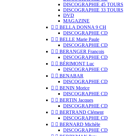
DISCOGRAPHIE 45 TOURS
DISCOGRAPHIE 33 TOURS
DVD
MAGAZINE


BELLA DONNA 9 CH
DISCOGRAPHIE CD


BELLE Marie Paule
DISCOGRAPHIE CD


BERANGER François
DISCOGRAPHIE CD


BÉRIMONT Luc
DISCOGRAPHIE CD


BENABAR
DISCOGRAPHIE CD


BENIN Morice
DISCOGRAPHIE CD


BERTIN Jacques
DISCOGRAPHIE CD


BERTRAND Clément
DISCOGRAPHIE CD


BERNARD Michèle
DISCOGRAPHIE CD