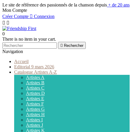
Le site de référence des passionnés de la chanson depuis
+ de 20 ans
Mon Compte
Créer Compte

Connexion


0
There is no item in your cart.

Rechercher
Navigation
Accueil
Editorial 9 mars 2026
Catalogue Artistes A-Z
Artistes A
Artistes B
Artistes C
Artistes D
Artistes E
Artistes F
Artistes G
Artistes H
Artistes I
Artistes J
Artistes K