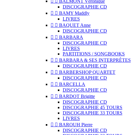


BALMONT Véronique
DISCOGRAPHIE CD


BAMY Maddly
LIVRES


BAQUET Anne
DISCOGRAPHIE CD


BARBARA
DISCOGRAPHIE CD
LIVRES
PARTITIONS / SONGBOOKS


BARBARA & SES INTERPRÈTES
DISCOGRAPHIE CD


BARBERSHOP QUARTET
DISCOGRAPHIE CD


BARCELLA
DISCOGRAPHIE CD


BARDOT Brigitte
DISCOGRAPHIE CD
DISCOGRAPHIE 45 TOURS
DISCOGRAPHIE 33 TOURS
LIVRES


BAROUH Pierre
DISCOGRAPHIE CD