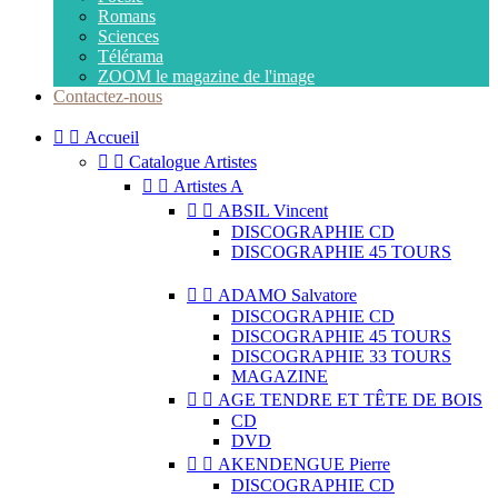
Romans
Sciences
Télérama
ZOOM le magazine de l'image
Contactez-nous


Accueil


Catalogue Artistes


Artistes A


ABSIL Vincent
DISCOGRAPHIE CD
DISCOGRAPHIE 45 TOURS


ADAMO Salvatore
DISCOGRAPHIE CD
DISCOGRAPHIE 45 TOURS
DISCOGRAPHIE 33 TOURS
MAGAZINE


AGE TENDRE ET TÊTE DE BOIS
CD
DVD


AKENDENGUE Pierre
DISCOGRAPHIE CD