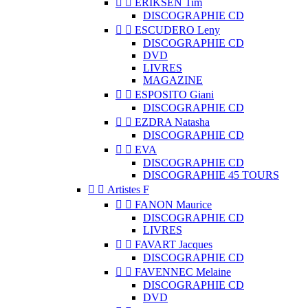


ERIKSEN Tim
DISCOGRAPHIE CD


ESCUDERO Leny
DISCOGRAPHIE CD
DVD
LIVRES
MAGAZINE


ESPOSITO Giani
DISCOGRAPHIE CD


EZDRA Natasha
DISCOGRAPHIE CD


EVA
DISCOGRAPHIE CD
DISCOGRAPHIE 45 TOURS


Artistes F


FANON Maurice
DISCOGRAPHIE CD
LIVRES


FAVART Jacques
DISCOGRAPHIE CD


FAVENNEC Melaine
DISCOGRAPHIE CD
DVD