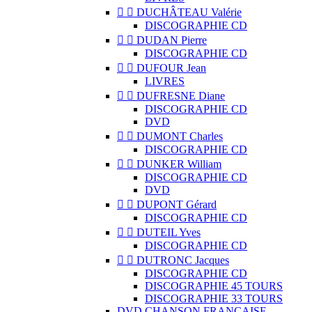


DUCHÂTEAU Valérie
DISCOGRAPHIE CD


DUDAN Pierre
DISCOGRAPHIE CD


DUFOUR Jean
LIVRES


DUFRESNE Diane
DISCOGRAPHIE CD
DVD


DUMONT Charles
DISCOGRAPHIE CD


DUNKER William
DISCOGRAPHIE CD
DVD


DUPONT Gérard
DISCOGRAPHIE CD


DUTEIL Yves
DISCOGRAPHIE CD


DUTRONC Jacques
DISCOGRAPHIE CD
DISCOGRAPHIE 45 TOURS
DISCOGRAPHIE 33 TOURS
DVD CHANSON FRANCAISE