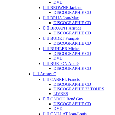
DVD


BROWNE Jackson
DISCOGRAPHIE CD


BRUA Jean-Max
DISCOGRAPHIE CD


BRUANT Aristide
DISCOGRAPHIE CD


BUDET François
DISCOGRAPHIE CD


BUHLER Michel
DISCOGRAPHIE CD
DVD


BURTON André
DISCOGRAPHIE CD


Artistes C


CABREL Francis
DISCOGRAPHIE CD
DISCOGRAPHIE 33 TOURS
LIVRES


CADOU René Guy
DISCOGRAPHIE CD
DVD


CAILLAT Jean-Louis