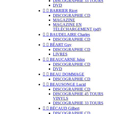
DISCOGRAPHIE 33 TOURS
DVD


BARRIER Ricet
DISCOGRAPHIE CD
MAGAZINE
MAGAZINE EN
TÉLÉCHARGEMENT (pdf)


BAUDELAIRE Charles
DISCOGRAPHIE CD


BÉART Guy
DISCOGRAPHIE CD
LIVRES


BEAUCARNE Julos
DISCOGRAPHIE CD
DVD


BEAU DOMMAGE
DISCOGRAPHIE CD


BEAUSONGE Lucid
DISCOGRAPHIE CD
DISCOGRAPHIE 45 TOURS
VINYLS
DISCOGRAPHIE 33 TOURS


BÉCAUD Gilbert
DISCOGRAPHIE CD