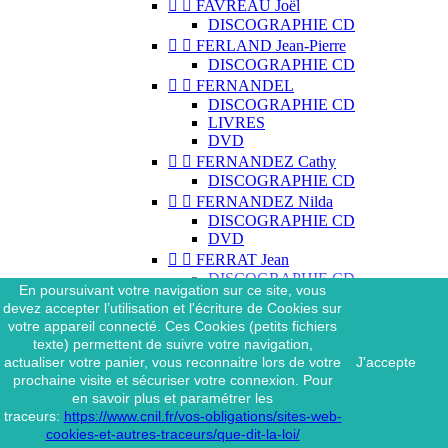


FAVREAU Joël
DISCOGRAPHIE CD


FERLAND Jean-Pierre
DISCOGRAPHIE CD


FERNANDEL
DISCOGRAPHIE CD
LIVRES
DVD


FERNANDEZ Cathy
DISCOGRAPHIE CD


FERNANDEZ Nilda
DISCOGRAPHIE CD
DVD


FERRAT Jean
DISCOGRAPHIE CD
En poursuivant votre navigation sur ce site, vous
DISCOGRAPHIE 45 TOURS
devez accepter l’utilisation et l'écriture de Cookies sur
DISCOGRAPHIE 33 TOURS
votre appareil connecté. Ces Cookies (petits fichiers
DVD
texte) permettent de suivre votre navigation,
MAGAZINE
actualiser votre panier, vous reconnaitre lors de votre
J'accepte


FERRAT Jean & SES
prochaine visite et sécuriser votre connexion. Pour
INTERPRÈTES
en savoir plus et paramétrer les
DISCOGRAPHIE CD
traceurs:
https://www.cnil.fr/vos-obligations/sites-web-


FERRÉ Léo
cookies-et-autres-traceurs/que-dit-la-loi/