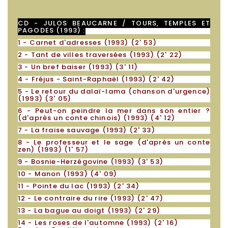
CD - JULOS BEAUCARNE / TOURS, TEMPLES ET
PAGODES (1993) :
1 - Carnet d'adresses (1993) (2' 53)
2 - Tant de villes traversées (1993)
(2' 22)
3 - Un bref baiser (1993)
(3' 11)
4 - Fréjus - Saint-Raphaël (1993)
(2' 42)
5 - Le retour du dalaï-lama (chanson d'urgence)
(1993)
(3' 05)
6 - Peut-on peindre la mer dans son entier ?
(d'après un conte chinois) (1993)
(4' 12)
7 - La fraise sauvage (1993)
(2' 33)
8 - Le professeur et le sage (d'après un conte
zen) (1993)
(1' 57)
9 - Bosnie-Herzégovine (1993)
(3' 53)
10 - Manon
(1993)
(4' 09)
11 - Pointe du lac (1993)
(2' 34)
12 - Le contraire du rire (1993)
(2' 47)
13 - La bague au doigt (1993)
(2' 29)
14 - Les roses de l'automne (1993)
(2' 16)