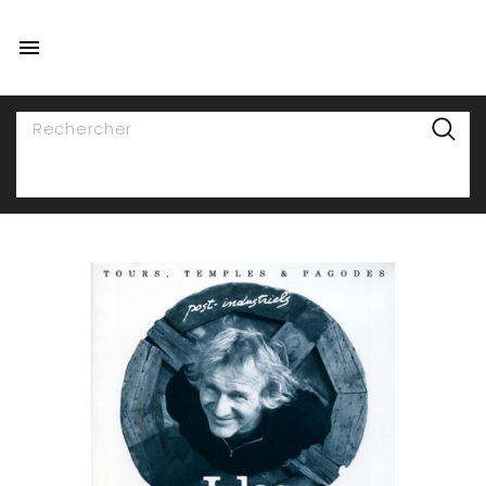

NAVIGATION