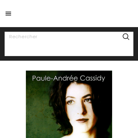

NAVIGATION