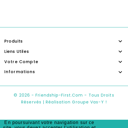

Produits

Liens Utiles

Votre Compte

Informations
© 2026 - Friendship-First.com - Tous Droits
Réservés | Réalisation Groupe Vas-Y !
En poursuivant votre navigation sur ce
site, vous devez accepter l’utilisation et