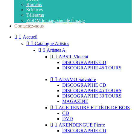
Romans
Sciences
Télérama
ZOOM le magazine de l'image
Contactez-nous


Accueil


Catalogue Artistes


Artistes A


ABSIL Vincent
DISCOGRAPHIE CD
DISCOGRAPHIE 45 TOURS


ADAMO Salvatore
DISCOGRAPHIE CD
DISCOGRAPHIE 45 TOURS
DISCOGRAPHIE 33 TOURS
MAGAZINE


AGE TENDRE ET TÊTE DE BOIS
CD
DVD


AKENDENGUE Pierre
DISCOGRAPHIE CD