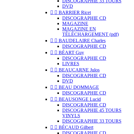
DISCOGRAPHIE 33 TOURS
DVD


BARRIER Ricet
DISCOGRAPHIE CD
MAGAZINE
MAGAZINE EN
TÉLÉCHARGEMENT (pdf)


BAUDELAIRE Charles
DISCOGRAPHIE CD


BÉART Guy
DISCOGRAPHIE CD
LIVRES


BEAUCARNE Julos
DISCOGRAPHIE CD
DVD


BEAU DOMMAGE
DISCOGRAPHIE CD


BEAUSONGE Lucid
DISCOGRAPHIE CD
DISCOGRAPHIE 45 TOURS
VINYLS
DISCOGRAPHIE 33 TOURS


BÉCAUD Gilbert
DISCOGRAPHIE CD