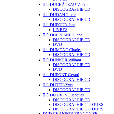


DUCHÂTEAU Valérie
DISCOGRAPHIE CD


DUDAN Pierre
DISCOGRAPHIE CD


DUFOUR Jean
LIVRES


DUFRESNE Diane
DISCOGRAPHIE CD
DVD


DUMONT Charles
DISCOGRAPHIE CD


DUNKER William
DISCOGRAPHIE CD
DVD


DUPONT Gérard
DISCOGRAPHIE CD


DUTEIL Yves
DISCOGRAPHIE CD


DUTRONC Jacques
DISCOGRAPHIE CD
DISCOGRAPHIE 45 TOURS
DISCOGRAPHIE 33 TOURS
DVD CHANSON FRANCAISE