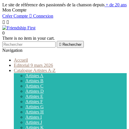
Le site de référence des passionnés de la chanson depuis
+ de 20 ans
Mon Compte
Créer Compte

Connexion


0
There is no item in your cart.

Rechercher
Navigation
Accueil
Editorial 9 mars 2026
Catalogue Artistes A-Z
Artistes A
Artistes B
Artistes C
Artistes D
Artistes E
Artistes F
Artistes G
Artistes H
Artistes I
Artistes J
Artistes K