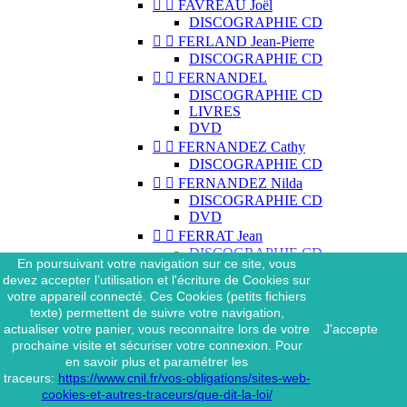


FAVREAU Joël
DISCOGRAPHIE CD


FERLAND Jean-Pierre
DISCOGRAPHIE CD


FERNANDEL
DISCOGRAPHIE CD
LIVRES
DVD


FERNANDEZ Cathy
DISCOGRAPHIE CD


FERNANDEZ Nilda
DISCOGRAPHIE CD
DVD


FERRAT Jean
DISCOGRAPHIE CD
En poursuivant votre navigation sur ce site, vous
DISCOGRAPHIE 45 TOURS
devez accepter l’utilisation et l'écriture de Cookies sur
DISCOGRAPHIE 33 TOURS
votre appareil connecté. Ces Cookies (petits fichiers
DVD
texte) permettent de suivre votre navigation,
MAGAZINE
actualiser votre panier, vous reconnaitre lors de votre
J'accepte


FERRAT Jean & SES
prochaine visite et sécuriser votre connexion. Pour
INTERPRÈTES
en savoir plus et paramétrer les
DISCOGRAPHIE CD
traceurs:
https://www.cnil.fr/vos-obligations/sites-web-


FERRÉ Léo
cookies-et-autres-traceurs/que-dit-la-loi/