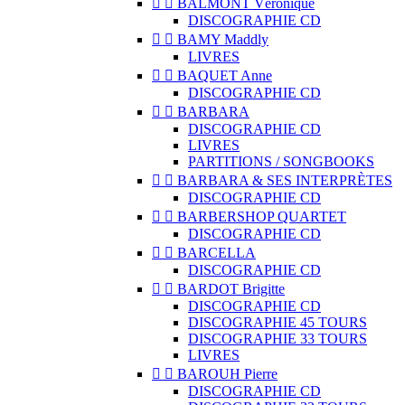


BALMONT Véronique
DISCOGRAPHIE CD


BAMY Maddly
LIVRES


BAQUET Anne
DISCOGRAPHIE CD


BARBARA
DISCOGRAPHIE CD
LIVRES
PARTITIONS / SONGBOOKS


BARBARA & SES INTERPRÈTES
DISCOGRAPHIE CD


BARBERSHOP QUARTET
DISCOGRAPHIE CD


BARCELLA
DISCOGRAPHIE CD


BARDOT Brigitte
DISCOGRAPHIE CD
DISCOGRAPHIE 45 TOURS
DISCOGRAPHIE 33 TOURS
LIVRES


BAROUH Pierre
DISCOGRAPHIE CD