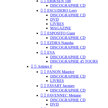


ERIKSEN Tim
DISCOGRAPHIE CD


ESCUDERO Leny
DISCOGRAPHIE CD
DVD
LIVRES
MAGAZINE


ESPOSITO Giani
DISCOGRAPHIE CD


EZDRA Natasha
DISCOGRAPHIE CD


EVA
DISCOGRAPHIE CD
DISCOGRAPHIE 45 TOURS


Artistes F


FANON Maurice
DISCOGRAPHIE CD
LIVRES


FAVART Jacques
DISCOGRAPHIE CD


FAVENNEC Melaine
DISCOGRAPHIE CD
DVD