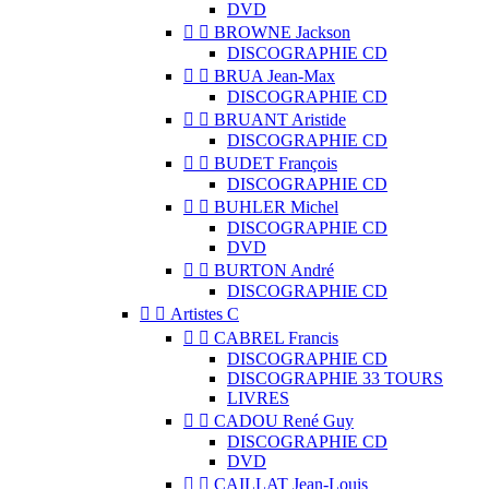
DVD


BROWNE Jackson
DISCOGRAPHIE CD


BRUA Jean-Max
DISCOGRAPHIE CD


BRUANT Aristide
DISCOGRAPHIE CD


BUDET François
DISCOGRAPHIE CD


BUHLER Michel
DISCOGRAPHIE CD
DVD


BURTON André
DISCOGRAPHIE CD


Artistes C


CABREL Francis
DISCOGRAPHIE CD
DISCOGRAPHIE 33 TOURS
LIVRES


CADOU René Guy
DISCOGRAPHIE CD
DVD


CAILLAT Jean-Louis