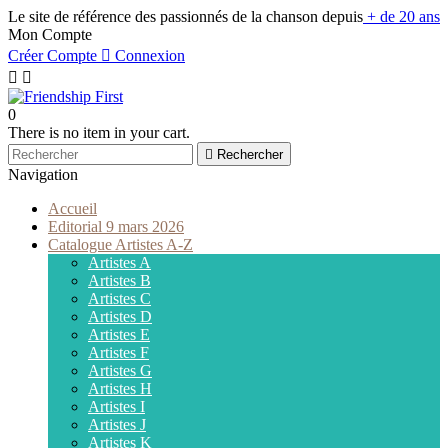
Le site de référence des passionnés de la chanson depuis
+ de 20 ans
Mon Compte
Créer Compte

Connexion


0
There is no item in your cart.

Rechercher
Navigation
Accueil
Editorial 9 mars 2026
Catalogue Artistes A-Z
Artistes A
Artistes B
Artistes C
Artistes D
Artistes E
Artistes F
Artistes G
Artistes H
Artistes I
Artistes J
Artistes K