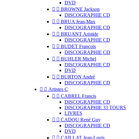
DVD


BROWNE Jackson
DISCOGRAPHIE CD


BRUA Jean-Max
DISCOGRAPHIE CD


BRUANT Aristide
DISCOGRAPHIE CD


BUDET François
DISCOGRAPHIE CD


BUHLER Michel
DISCOGRAPHIE CD
DVD


BURTON André
DISCOGRAPHIE CD


Artistes C


CABREL Francis
DISCOGRAPHIE CD
DISCOGRAPHIE 33 TOURS
LIVRES


CADOU René Guy
DISCOGRAPHIE CD
DVD


CAILLAT Jean-Louis