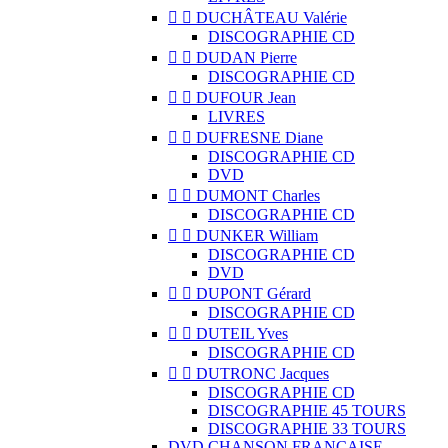


DUCHÂTEAU Valérie
DISCOGRAPHIE CD


DUDAN Pierre
DISCOGRAPHIE CD


DUFOUR Jean
LIVRES


DUFRESNE Diane
DISCOGRAPHIE CD
DVD


DUMONT Charles
DISCOGRAPHIE CD


DUNKER William
DISCOGRAPHIE CD
DVD


DUPONT Gérard
DISCOGRAPHIE CD


DUTEIL Yves
DISCOGRAPHIE CD


DUTRONC Jacques
DISCOGRAPHIE CD
DISCOGRAPHIE 45 TOURS
DISCOGRAPHIE 33 TOURS
DVD CHANSON FRANCAISE