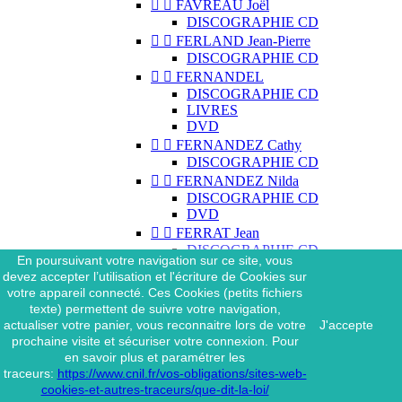


FAVREAU Joël
DISCOGRAPHIE CD


FERLAND Jean-Pierre
DISCOGRAPHIE CD


FERNANDEL
DISCOGRAPHIE CD
LIVRES
DVD


FERNANDEZ Cathy
DISCOGRAPHIE CD


FERNANDEZ Nilda
DISCOGRAPHIE CD
DVD


FERRAT Jean
DISCOGRAPHIE CD
En poursuivant votre navigation sur ce site, vous
DISCOGRAPHIE 45 TOURS
devez accepter l’utilisation et l'écriture de Cookies sur
DISCOGRAPHIE 33 TOURS
votre appareil connecté. Ces Cookies (petits fichiers
DVD
texte) permettent de suivre votre navigation,
MAGAZINE
actualiser votre panier, vous reconnaitre lors de votre
J'accepte


FERRAT Jean & SES
prochaine visite et sécuriser votre connexion. Pour
INTERPRÈTES
en savoir plus et paramétrer les
DISCOGRAPHIE CD
traceurs:
https://www.cnil.fr/vos-obligations/sites-web-


FERRÉ Léo
cookies-et-autres-traceurs/que-dit-la-loi/