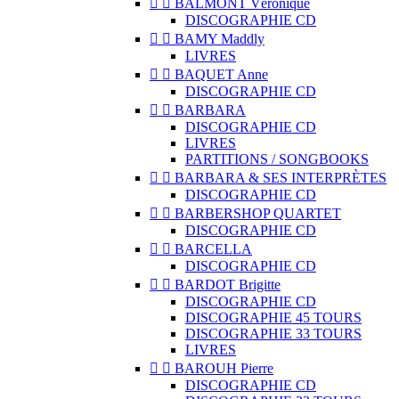


BALMONT Véronique
DISCOGRAPHIE CD


BAMY Maddly
LIVRES


BAQUET Anne
DISCOGRAPHIE CD


BARBARA
DISCOGRAPHIE CD
LIVRES
PARTITIONS / SONGBOOKS


BARBARA & SES INTERPRÈTES
DISCOGRAPHIE CD


BARBERSHOP QUARTET
DISCOGRAPHIE CD


BARCELLA
DISCOGRAPHIE CD


BARDOT Brigitte
DISCOGRAPHIE CD
DISCOGRAPHIE 45 TOURS
DISCOGRAPHIE 33 TOURS
LIVRES


BAROUH Pierre
DISCOGRAPHIE CD