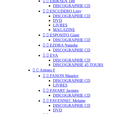


ERIKSEN Tim
DISCOGRAPHIE CD


ESCUDERO Leny
DISCOGRAPHIE CD
DVD
LIVRES
MAGAZINE


ESPOSITO Giani
DISCOGRAPHIE CD


EZDRA Natasha
DISCOGRAPHIE CD


EVA
DISCOGRAPHIE CD
DISCOGRAPHIE 45 TOURS


Artistes F


FANON Maurice
DISCOGRAPHIE CD
LIVRES


FAVART Jacques
DISCOGRAPHIE CD


FAVENNEC Melaine
DISCOGRAPHIE CD
DVD