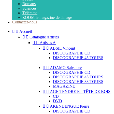
Romans
Sciences
Télérama
ZOOM le magazine de l'image
Contactez-nous


Accueil


Catalogue Artistes


Artistes A


ABSIL Vincent
DISCOGRAPHIE CD
DISCOGRAPHIE 45 TOURS


ADAMO Salvatore
DISCOGRAPHIE CD
DISCOGRAPHIE 45 TOURS
DISCOGRAPHIE 33 TOURS
MAGAZINE


AGE TENDRE ET TÊTE DE BOIS
CD
DVD


AKENDENGUE Pierre
DISCOGRAPHIE CD