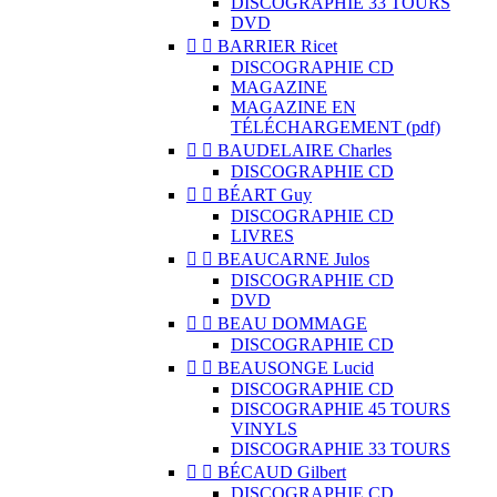
DISCOGRAPHIE 33 TOURS
DVD


BARRIER Ricet
DISCOGRAPHIE CD
MAGAZINE
MAGAZINE EN
TÉLÉCHARGEMENT (pdf)


BAUDELAIRE Charles
DISCOGRAPHIE CD


BÉART Guy
DISCOGRAPHIE CD
LIVRES


BEAUCARNE Julos
DISCOGRAPHIE CD
DVD


BEAU DOMMAGE
DISCOGRAPHIE CD


BEAUSONGE Lucid
DISCOGRAPHIE CD
DISCOGRAPHIE 45 TOURS
VINYLS
DISCOGRAPHIE 33 TOURS


BÉCAUD Gilbert
DISCOGRAPHIE CD