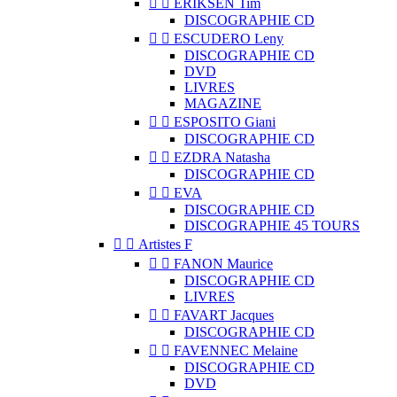


ERIKSEN Tim
DISCOGRAPHIE CD


ESCUDERO Leny
DISCOGRAPHIE CD
DVD
LIVRES
MAGAZINE


ESPOSITO Giani
DISCOGRAPHIE CD


EZDRA Natasha
DISCOGRAPHIE CD


EVA
DISCOGRAPHIE CD
DISCOGRAPHIE 45 TOURS


Artistes F


FANON Maurice
DISCOGRAPHIE CD
LIVRES


FAVART Jacques
DISCOGRAPHIE CD


FAVENNEC Melaine
DISCOGRAPHIE CD
DVD