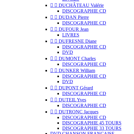


DUCHÂTEAU Valérie
DISCOGRAPHIE CD


DUDAN Pierre
DISCOGRAPHIE CD


DUFOUR Jean
LIVRES


DUFRESNE Diane
DISCOGRAPHIE CD
DVD


DUMONT Charles
DISCOGRAPHIE CD


DUNKER William
DISCOGRAPHIE CD
DVD


DUPONT Gérard
DISCOGRAPHIE CD


DUTEIL Yves
DISCOGRAPHIE CD


DUTRONC Jacques
DISCOGRAPHIE CD
DISCOGRAPHIE 45 TOURS
DISCOGRAPHIE 33 TOURS
DVD CHANSON FRANCAISE