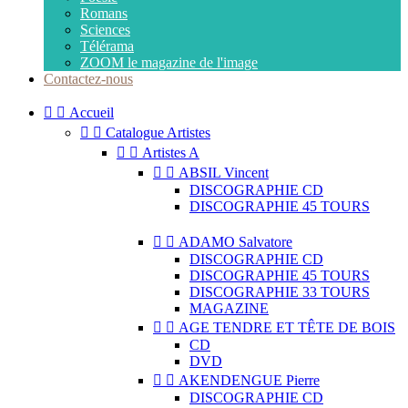
Romans
Sciences
Télérama
ZOOM le magazine de l'image
Contactez-nous


Accueil


Catalogue Artistes


Artistes A


ABSIL Vincent
DISCOGRAPHIE CD
DISCOGRAPHIE 45 TOURS


ADAMO Salvatore
DISCOGRAPHIE CD
DISCOGRAPHIE 45 TOURS
DISCOGRAPHIE 33 TOURS
MAGAZINE


AGE TENDRE ET TÊTE DE BOIS
CD
DVD


AKENDENGUE Pierre
DISCOGRAPHIE CD