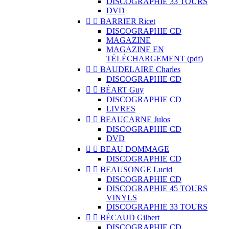
DISCOGRAPHIE 33 TOURS
DVD


BARRIER Ricet
DISCOGRAPHIE CD
MAGAZINE
MAGAZINE EN
TÉLÉCHARGEMENT (pdf)


BAUDELAIRE Charles
DISCOGRAPHIE CD


BÉART Guy
DISCOGRAPHIE CD
LIVRES


BEAUCARNE Julos
DISCOGRAPHIE CD
DVD


BEAU DOMMAGE
DISCOGRAPHIE CD


BEAUSONGE Lucid
DISCOGRAPHIE CD
DISCOGRAPHIE 45 TOURS
VINYLS
DISCOGRAPHIE 33 TOURS


BÉCAUD Gilbert
DISCOGRAPHIE CD