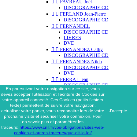


FAVREAU Joël
DISCOGRAPHIE CD


FERLAND Jean-Pierre
DISCOGRAPHIE CD


FERNANDEL
DISCOGRAPHIE CD
LIVRES
DVD


FERNANDEZ Cathy
DISCOGRAPHIE CD


FERNANDEZ Nilda
DISCOGRAPHIE CD
DVD


FERRAT Jean
DISCOGRAPHIE CD
En poursuivant votre navigation sur ce site, vous
DISCOGRAPHIE 45 TOURS
devez accepter l’utilisation et l'écriture de Cookies sur
DISCOGRAPHIE 33 TOURS
votre appareil connecté. Ces Cookies (petits fichiers
DVD
texte) permettent de suivre votre navigation,
MAGAZINE
actualiser votre panier, vous reconnaitre lors de votre
J'accepte


FERRAT Jean & SES
prochaine visite et sécuriser votre connexion. Pour
INTERPRÈTES
en savoir plus et paramétrer les
DISCOGRAPHIE CD
traceurs:
https://www.cnil.fr/vos-obligations/sites-web-


FERRÉ Léo
cookies-et-autres-traceurs/que-dit-la-loi/