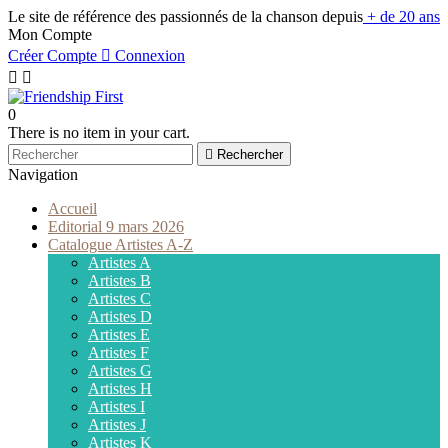
Le site de référence des passionnés de la chanson depuis
+ de 20 ans
Mon Compte
Créer Compte

Connexion


0
There is no item in your cart.

Rechercher
Navigation
Accueil
Editorial 9 mars 2026
Catalogue Artistes A-Z
Artistes A
Artistes B
Artistes C
Artistes D
Artistes E
Artistes F
Artistes G
Artistes H
Artistes I
Artistes J
Artistes K