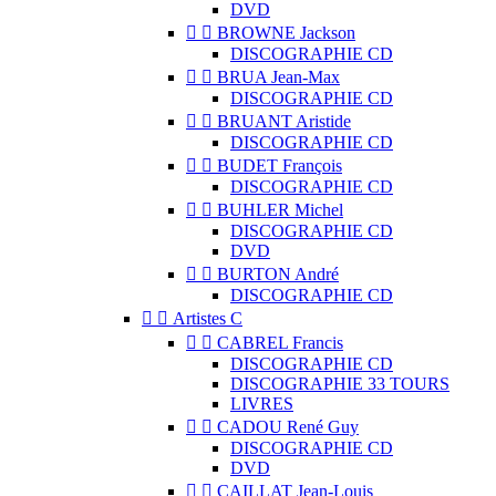
DVD


BROWNE Jackson
DISCOGRAPHIE CD


BRUA Jean-Max
DISCOGRAPHIE CD


BRUANT Aristide
DISCOGRAPHIE CD


BUDET François
DISCOGRAPHIE CD


BUHLER Michel
DISCOGRAPHIE CD
DVD


BURTON André
DISCOGRAPHIE CD


Artistes C


CABREL Francis
DISCOGRAPHIE CD
DISCOGRAPHIE 33 TOURS
LIVRES


CADOU René Guy
DISCOGRAPHIE CD
DVD


CAILLAT Jean-Louis