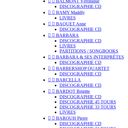


BALMONT Véronique
DISCOGRAPHIE CD


BAMY Maddly
LIVRES


BAQUET Anne
DISCOGRAPHIE CD


BARBARA
DISCOGRAPHIE CD
LIVRES
PARTITIONS / SONGBOOKS


BARBARA & SES INTERPRÈTES
DISCOGRAPHIE CD


BARBERSHOP QUARTET
DISCOGRAPHIE CD


BARCELLA
DISCOGRAPHIE CD


BARDOT Brigitte
DISCOGRAPHIE CD
DISCOGRAPHIE 45 TOURS
DISCOGRAPHIE 33 TOURS
LIVRES


BAROUH Pierre
DISCOGRAPHIE CD