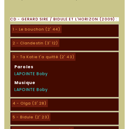
CD - GERARD SIRE / BIDULE ET L'HORIZON (2009) :
1 - Le bouchon (2' 44)
2 - Clandestin (3' 12)
3 - Ta Katie t'a quitté (2' 43)
Paroles
LAPOINTE Boby
Musique
LAPOINTE Boby
4 - Olga (3' 28)
5 - Bidule (2' 23)