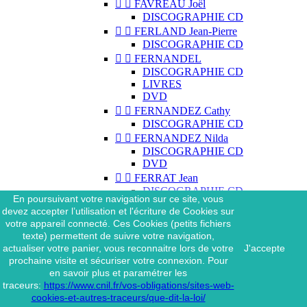


FAVREAU Joël
DISCOGRAPHIE CD


FERLAND Jean-Pierre
DISCOGRAPHIE CD


FERNANDEL
DISCOGRAPHIE CD
LIVRES
DVD


FERNANDEZ Cathy
DISCOGRAPHIE CD


FERNANDEZ Nilda
DISCOGRAPHIE CD
DVD


FERRAT Jean
DISCOGRAPHIE CD
En poursuivant votre navigation sur ce site, vous
DISCOGRAPHIE 45 TOURS
devez accepter l’utilisation et l'écriture de Cookies sur
DISCOGRAPHIE 33 TOURS
votre appareil connecté. Ces Cookies (petits fichiers
DVD
texte) permettent de suivre votre navigation,
MAGAZINE
actualiser votre panier, vous reconnaitre lors de votre
J'accepte


FERRAT Jean & SES
prochaine visite et sécuriser votre connexion. Pour
INTERPRÈTES
en savoir plus et paramétrer les
DISCOGRAPHIE CD
traceurs:
https://www.cnil.fr/vos-obligations/sites-web-


FERRÉ Léo
cookies-et-autres-traceurs/que-dit-la-loi/