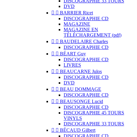
DISCOGRAPHIE 33 TOURS
DVD


BARRIER Ricet
DISCOGRAPHIE CD
MAGAZINE
MAGAZINE EN
TÉLÉCHARGEMENT (pdf)


BAUDELAIRE Charles
DISCOGRAPHIE CD


BÉART Guy
DISCOGRAPHIE CD
LIVRES


BEAUCARNE Julos
DISCOGRAPHIE CD
DVD


BEAU DOMMAGE
DISCOGRAPHIE CD


BEAUSONGE Lucid
DISCOGRAPHIE CD
DISCOGRAPHIE 45 TOURS
VINYLS
DISCOGRAPHIE 33 TOURS


BÉCAUD Gilbert
DISCOGRAPHIE CD