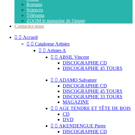
Romans
Sciences
Télérama
ZOOM le magazine de l'image
Contactez-nous


Accueil


Catalogue Artistes


Artistes A


ABSIL Vincent
DISCOGRAPHIE CD
DISCOGRAPHIE 45 TOURS


ADAMO Salvatore
DISCOGRAPHIE CD
DISCOGRAPHIE 45 TOURS
DISCOGRAPHIE 33 TOURS
MAGAZINE


AGE TENDRE ET TÊTE DE BOIS
CD
DVD


AKENDENGUE Pierre
DISCOGRAPHIE CD