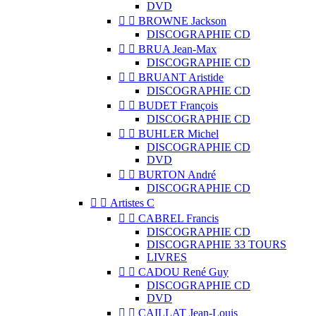
DVD


BROWNE Jackson
DISCOGRAPHIE CD


BRUA Jean-Max
DISCOGRAPHIE CD


BRUANT Aristide
DISCOGRAPHIE CD


BUDET François
DISCOGRAPHIE CD


BUHLER Michel
DISCOGRAPHIE CD
DVD


BURTON André
DISCOGRAPHIE CD


Artistes C


CABREL Francis
DISCOGRAPHIE CD
DISCOGRAPHIE 33 TOURS
LIVRES


CADOU René Guy
DISCOGRAPHIE CD
DVD


CAILLAT Jean-Louis