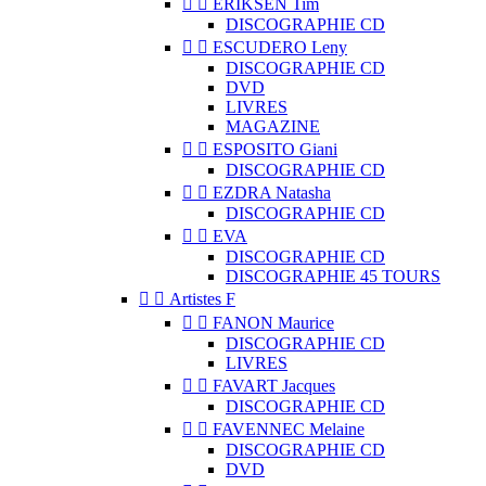


ERIKSEN Tim
DISCOGRAPHIE CD


ESCUDERO Leny
DISCOGRAPHIE CD
DVD
LIVRES
MAGAZINE


ESPOSITO Giani
DISCOGRAPHIE CD


EZDRA Natasha
DISCOGRAPHIE CD


EVA
DISCOGRAPHIE CD
DISCOGRAPHIE 45 TOURS


Artistes F


FANON Maurice
DISCOGRAPHIE CD
LIVRES


FAVART Jacques
DISCOGRAPHIE CD


FAVENNEC Melaine
DISCOGRAPHIE CD
DVD