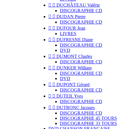


DUCHÂTEAU Valérie
DISCOGRAPHIE CD


DUDAN Pierre
DISCOGRAPHIE CD


DUFOUR Jean
LIVRES


DUFRESNE Diane
DISCOGRAPHIE CD
DVD


DUMONT Charles
DISCOGRAPHIE CD


DUNKER William
DISCOGRAPHIE CD
DVD


DUPONT Gérard
DISCOGRAPHIE CD


DUTEIL Yves
DISCOGRAPHIE CD


DUTRONC Jacques
DISCOGRAPHIE CD
DISCOGRAPHIE 45 TOURS
DISCOGRAPHIE 33 TOURS
DVD CHANSON FRANCAISE