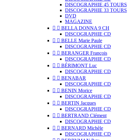
DISCOGRAPHIE 45 TOURS
DISCOGRAPHIE 33 TOURS
DVD
MAGAZINE


BELLA DONNA 9 CH
DISCOGRAPHIE CD


BELLE Marie Paule
DISCOGRAPHIE CD


BERANGER François
DISCOGRAPHIE CD


BÉRIMONT Luc
DISCOGRAPHIE CD


BENABAR
DISCOGRAPHIE CD


BENIN Morice
DISCOGRAPHIE CD


BERTIN Jacques
DISCOGRAPHIE CD


BERTRAND Clément
DISCOGRAPHIE CD


BERNARD Michèle
DISCOGRAPHIE CD