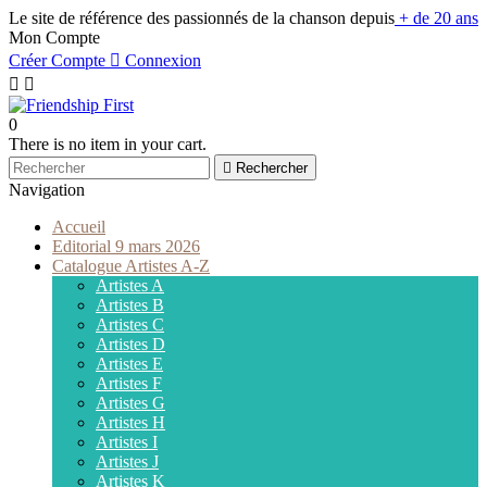
Le site de référence des passionnés de la chanson depuis
+ de 20 ans
Mon Compte
Créer Compte

Connexion


0
There is no item in your cart.

Rechercher
Navigation
Accueil
Editorial 9 mars 2026
Catalogue Artistes A-Z
Artistes A
Artistes B
Artistes C
Artistes D
Artistes E
Artistes F
Artistes G
Artistes H
Artistes I
Artistes J
Artistes K