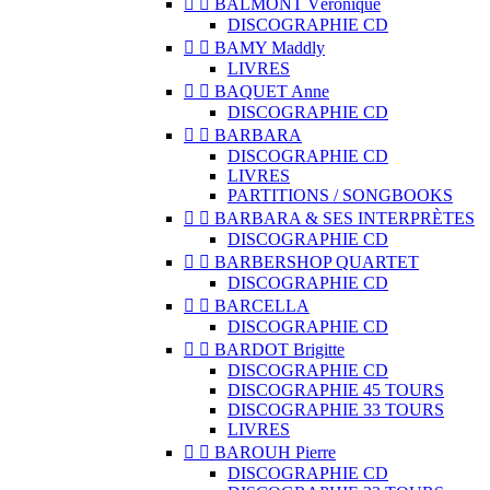


BALMONT Véronique
DISCOGRAPHIE CD


BAMY Maddly
LIVRES


BAQUET Anne
DISCOGRAPHIE CD


BARBARA
DISCOGRAPHIE CD
LIVRES
PARTITIONS / SONGBOOKS


BARBARA & SES INTERPRÈTES
DISCOGRAPHIE CD


BARBERSHOP QUARTET
DISCOGRAPHIE CD


BARCELLA
DISCOGRAPHIE CD


BARDOT Brigitte
DISCOGRAPHIE CD
DISCOGRAPHIE 45 TOURS
DISCOGRAPHIE 33 TOURS
LIVRES


BAROUH Pierre
DISCOGRAPHIE CD