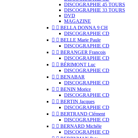
DISCOGRAPHIE 45 TOURS
DISCOGRAPHIE 33 TOURS
DVD
MAGAZINE


BELLA DONNA 9 CH
DISCOGRAPHIE CD


BELLE Marie Paule
DISCOGRAPHIE CD


BERANGER François
DISCOGRAPHIE CD


BÉRIMONT Luc
DISCOGRAPHIE CD


BENABAR
DISCOGRAPHIE CD


BENIN Morice
DISCOGRAPHIE CD


BERTIN Jacques
DISCOGRAPHIE CD


BERTRAND Clément
DISCOGRAPHIE CD


BERNARD Michèle
DISCOGRAPHIE CD