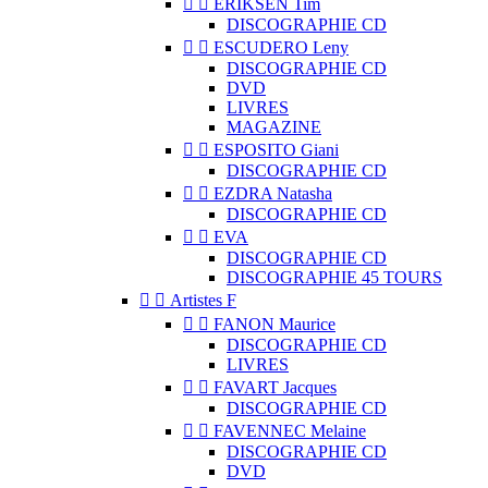


ERIKSEN Tim
DISCOGRAPHIE CD


ESCUDERO Leny
DISCOGRAPHIE CD
DVD
LIVRES
MAGAZINE


ESPOSITO Giani
DISCOGRAPHIE CD


EZDRA Natasha
DISCOGRAPHIE CD


EVA
DISCOGRAPHIE CD
DISCOGRAPHIE 45 TOURS


Artistes F


FANON Maurice
DISCOGRAPHIE CD
LIVRES


FAVART Jacques
DISCOGRAPHIE CD


FAVENNEC Melaine
DISCOGRAPHIE CD
DVD