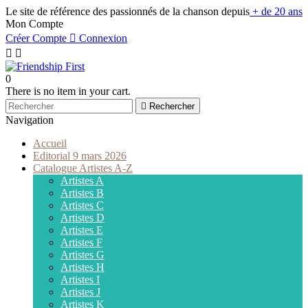
Le site de référence des passionnés de la chanson depuis
+ de 20 ans
Mon Compte
Créer Compte

Connexion


0
There is no item in your cart.

Rechercher
Navigation
Accueil
Editorial 9 mars 2026
Catalogue Artistes A-Z
Artistes A
Artistes B
Artistes C
Artistes D
Artistes E
Artistes F
Artistes G
Artistes H
Artistes I
Artistes J
Artistes K