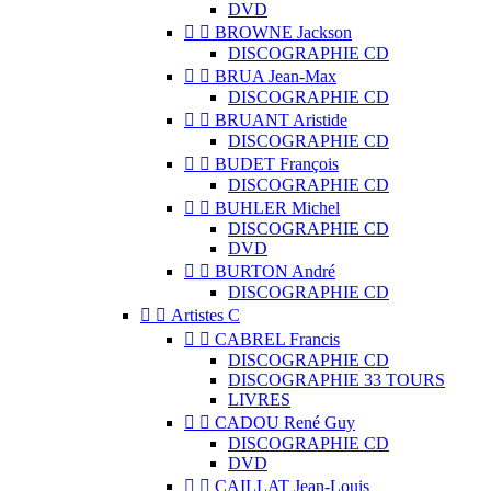
DVD


BROWNE Jackson
DISCOGRAPHIE CD


BRUA Jean-Max
DISCOGRAPHIE CD


BRUANT Aristide
DISCOGRAPHIE CD


BUDET François
DISCOGRAPHIE CD


BUHLER Michel
DISCOGRAPHIE CD
DVD


BURTON André
DISCOGRAPHIE CD


Artistes C


CABREL Francis
DISCOGRAPHIE CD
DISCOGRAPHIE 33 TOURS
LIVRES


CADOU René Guy
DISCOGRAPHIE CD
DVD


CAILLAT Jean-Louis