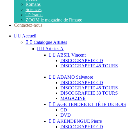
Romans
Sciences
Télérama
ZOOM le magazine de l'image
Contactez-nous


Accueil


Catalogue Artistes


Artistes A


ABSIL Vincent
DISCOGRAPHIE CD
DISCOGRAPHIE 45 TOURS


ADAMO Salvatore
DISCOGRAPHIE CD
DISCOGRAPHIE 45 TOURS
DISCOGRAPHIE 33 TOURS
MAGAZINE


AGE TENDRE ET TÊTE DE BOIS
CD
DVD


AKENDENGUE Pierre
DISCOGRAPHIE CD