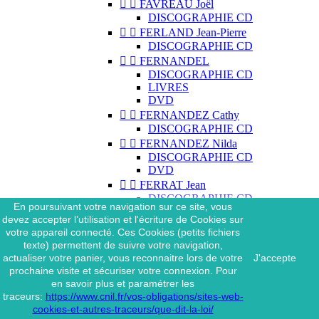


FAVREAU Joël
DISCOGRAPHIE CD


FERLAND Jean-Pierre
DISCOGRAPHIE CD


FERNANDEL
DISCOGRAPHIE CD
LIVRES
DVD


FERNANDEZ Cathy
DISCOGRAPHIE CD


FERNANDEZ Nilda
DISCOGRAPHIE CD
DVD


FERRAT Jean
DISCOGRAPHIE CD
En poursuivant votre navigation sur ce site, vous
DISCOGRAPHIE 45 TOURS
devez accepter l’utilisation et l'écriture de Cookies sur
DISCOGRAPHIE 33 TOURS
votre appareil connecté. Ces Cookies (petits fichiers
DVD
texte) permettent de suivre votre navigation,
MAGAZINE
actualiser votre panier, vous reconnaitre lors de votre
J'accepte


FERRAT Jean & SES
prochaine visite et sécuriser votre connexion. Pour
INTERPRÈTES
en savoir plus et paramétrer les
DISCOGRAPHIE CD
traceurs:
https://www.cnil.fr/vos-obligations/sites-web-


FERRÉ Léo
cookies-et-autres-traceurs/que-dit-la-loi/