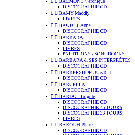


BALMONT Véronique
DISCOGRAPHIE CD


BAMY Maddly
LIVRES


BAQUET Anne
DISCOGRAPHIE CD


BARBARA
DISCOGRAPHIE CD
LIVRES
PARTITIONS / SONGBOOKS


BARBARA & SES INTERPRÈTES
DISCOGRAPHIE CD


BARBERSHOP QUARTET
DISCOGRAPHIE CD


BARCELLA
DISCOGRAPHIE CD


BARDOT Brigitte
DISCOGRAPHIE CD
DISCOGRAPHIE 45 TOURS
DISCOGRAPHIE 33 TOURS
LIVRES


BAROUH Pierre
DISCOGRAPHIE CD