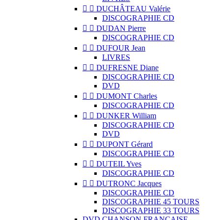


DUCHÂTEAU Valérie
DISCOGRAPHIE CD


DUDAN Pierre
DISCOGRAPHIE CD


DUFOUR Jean
LIVRES


DUFRESNE Diane
DISCOGRAPHIE CD
DVD


DUMONT Charles
DISCOGRAPHIE CD


DUNKER William
DISCOGRAPHIE CD
DVD


DUPONT Gérard
DISCOGRAPHIE CD


DUTEIL Yves
DISCOGRAPHIE CD


DUTRONC Jacques
DISCOGRAPHIE CD
DISCOGRAPHIE 45 TOURS
DISCOGRAPHIE 33 TOURS
DVD CHANSON FRANCAISE