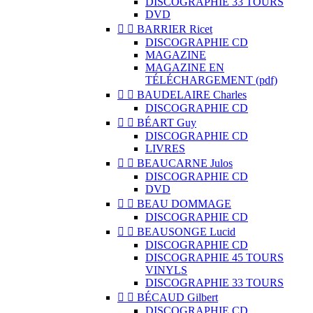
DISCOGRAPHIE 33 TOURS
DVD


BARRIER Ricet
DISCOGRAPHIE CD
MAGAZINE
MAGAZINE EN
TÉLÉCHARGEMENT (pdf)


BAUDELAIRE Charles
DISCOGRAPHIE CD


BÉART Guy
DISCOGRAPHIE CD
LIVRES


BEAUCARNE Julos
DISCOGRAPHIE CD
DVD


BEAU DOMMAGE
DISCOGRAPHIE CD


BEAUSONGE Lucid
DISCOGRAPHIE CD
DISCOGRAPHIE 45 TOURS
VINYLS
DISCOGRAPHIE 33 TOURS


BÉCAUD Gilbert
DISCOGRAPHIE CD