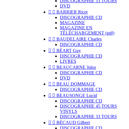
DISCOGRAPHIE 33 TOURS
DVD


BARRIER Ricet
DISCOGRAPHIE CD
MAGAZINE
MAGAZINE EN
TÉLÉCHARGEMENT (pdf)


BAUDELAIRE Charles
DISCOGRAPHIE CD


BÉART Guy
DISCOGRAPHIE CD
LIVRES


BEAUCARNE Julos
DISCOGRAPHIE CD
DVD


BEAU DOMMAGE
DISCOGRAPHIE CD


BEAUSONGE Lucid
DISCOGRAPHIE CD
DISCOGRAPHIE 45 TOURS
VINYLS
DISCOGRAPHIE 33 TOURS


BÉCAUD Gilbert
DISCOGRAPHIE CD