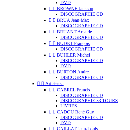
DVD


BROWNE Jackson
DISCOGRAPHIE CD


BRUA Jean-Max
DISCOGRAPHIE CD


BRUANT Aristide
DISCOGRAPHIE CD


BUDET François
DISCOGRAPHIE CD


BUHLER Michel
DISCOGRAPHIE CD
DVD


BURTON André
DISCOGRAPHIE CD


Artistes C


CABREL Francis
DISCOGRAPHIE CD
DISCOGRAPHIE 33 TOURS
LIVRES


CADOU René Guy
DISCOGRAPHIE CD
DVD


CAILLAT Jean-Louis