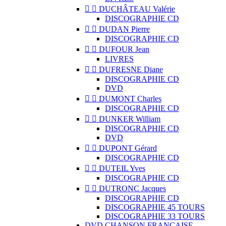


DUCHÂTEAU Valérie
DISCOGRAPHIE CD


DUDAN Pierre
DISCOGRAPHIE CD


DUFOUR Jean
LIVRES


DUFRESNE Diane
DISCOGRAPHIE CD
DVD


DUMONT Charles
DISCOGRAPHIE CD


DUNKER William
DISCOGRAPHIE CD
DVD


DUPONT Gérard
DISCOGRAPHIE CD


DUTEIL Yves
DISCOGRAPHIE CD


DUTRONC Jacques
DISCOGRAPHIE CD
DISCOGRAPHIE 45 TOURS
DISCOGRAPHIE 33 TOURS
DVD CHANSON FRANCAISE