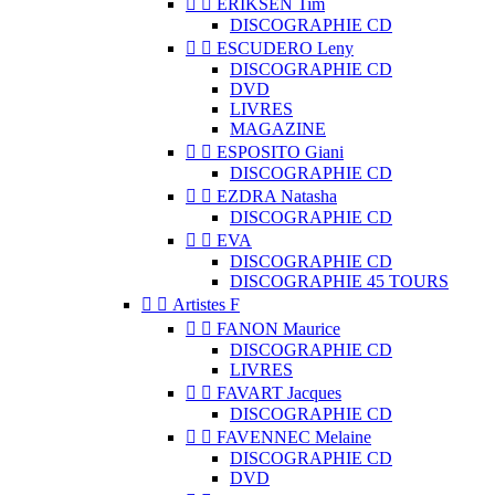


ERIKSEN Tim
DISCOGRAPHIE CD


ESCUDERO Leny
DISCOGRAPHIE CD
DVD
LIVRES
MAGAZINE


ESPOSITO Giani
DISCOGRAPHIE CD


EZDRA Natasha
DISCOGRAPHIE CD


EVA
DISCOGRAPHIE CD
DISCOGRAPHIE 45 TOURS


Artistes F


FANON Maurice
DISCOGRAPHIE CD
LIVRES


FAVART Jacques
DISCOGRAPHIE CD


FAVENNEC Melaine
DISCOGRAPHIE CD
DVD