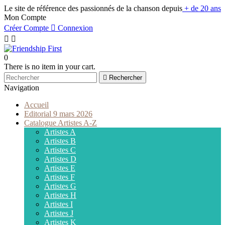
Le site de référence des passionnés de la chanson depuis
+ de 20 ans
Mon Compte
Créer Compte

Connexion


0
There is no item in your cart.

Rechercher
Navigation
Accueil
Editorial 9 mars 2026
Catalogue Artistes A-Z
Artistes A
Artistes B
Artistes C
Artistes D
Artistes E
Artistes F
Artistes G
Artistes H
Artistes I
Artistes J
Artistes K