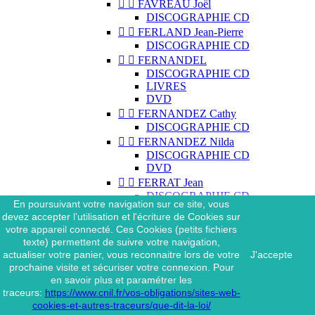


FAVREAU Joël
DISCOGRAPHIE CD


FERLAND Jean-Pierre
DISCOGRAPHIE CD


FERNANDEL
DISCOGRAPHIE CD
LIVRES
DVD


FERNANDEZ Cathy
DISCOGRAPHIE CD


FERNANDEZ Nilda
DISCOGRAPHIE CD
DVD


FERRAT Jean
DISCOGRAPHIE CD
En poursuivant votre navigation sur ce site, vous
DISCOGRAPHIE 45 TOURS
devez accepter l’utilisation et l'écriture de Cookies sur
DISCOGRAPHIE 33 TOURS
votre appareil connecté. Ces Cookies (petits fichiers
DVD
texte) permettent de suivre votre navigation,
MAGAZINE
actualiser votre panier, vous reconnaitre lors de votre
J'accepte


FERRAT Jean & SES
prochaine visite et sécuriser votre connexion. Pour
INTERPRÈTES
en savoir plus et paramétrer les
DISCOGRAPHIE CD
traceurs:
https://www.cnil.fr/vos-obligations/sites-web-


FERRÉ Léo
cookies-et-autres-traceurs/que-dit-la-loi/