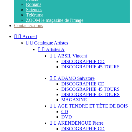
Romans
Sciences
Télérama
ZOOM le magazine de l'image
Contactez-nous


Accueil


Catalogue Artistes


Artistes A


ABSIL Vincent
DISCOGRAPHIE CD
DISCOGRAPHIE 45 TOURS


ADAMO Salvatore
DISCOGRAPHIE CD
DISCOGRAPHIE 45 TOURS
DISCOGRAPHIE 33 TOURS
MAGAZINE


AGE TENDRE ET TÊTE DE BOIS
CD
DVD


AKENDENGUE Pierre
DISCOGRAPHIE CD