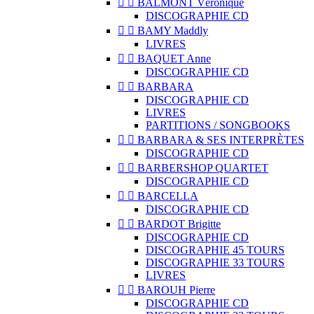


BALMONT Véronique
DISCOGRAPHIE CD


BAMY Maddly
LIVRES


BAQUET Anne
DISCOGRAPHIE CD


BARBARA
DISCOGRAPHIE CD
LIVRES
PARTITIONS / SONGBOOKS


BARBARA & SES INTERPRÈTES
DISCOGRAPHIE CD


BARBERSHOP QUARTET
DISCOGRAPHIE CD


BARCELLA
DISCOGRAPHIE CD


BARDOT Brigitte
DISCOGRAPHIE CD
DISCOGRAPHIE 45 TOURS
DISCOGRAPHIE 33 TOURS
LIVRES


BAROUH Pierre
DISCOGRAPHIE CD