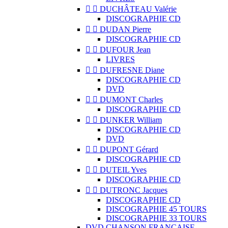


DUCHÂTEAU Valérie
DISCOGRAPHIE CD


DUDAN Pierre
DISCOGRAPHIE CD


DUFOUR Jean
LIVRES


DUFRESNE Diane
DISCOGRAPHIE CD
DVD


DUMONT Charles
DISCOGRAPHIE CD


DUNKER William
DISCOGRAPHIE CD
DVD


DUPONT Gérard
DISCOGRAPHIE CD


DUTEIL Yves
DISCOGRAPHIE CD


DUTRONC Jacques
DISCOGRAPHIE CD
DISCOGRAPHIE 45 TOURS
DISCOGRAPHIE 33 TOURS
DVD CHANSON FRANCAISE