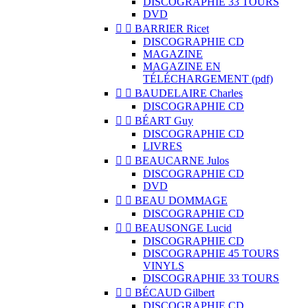
DISCOGRAPHIE 33 TOURS
DVD


BARRIER Ricet
DISCOGRAPHIE CD
MAGAZINE
MAGAZINE EN
TÉLÉCHARGEMENT (pdf)


BAUDELAIRE Charles
DISCOGRAPHIE CD


BÉART Guy
DISCOGRAPHIE CD
LIVRES


BEAUCARNE Julos
DISCOGRAPHIE CD
DVD


BEAU DOMMAGE
DISCOGRAPHIE CD


BEAUSONGE Lucid
DISCOGRAPHIE CD
DISCOGRAPHIE 45 TOURS
VINYLS
DISCOGRAPHIE 33 TOURS


BÉCAUD Gilbert
DISCOGRAPHIE CD