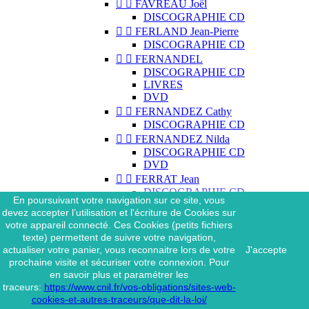


FAVREAU Joël
DISCOGRAPHIE CD


FERLAND Jean-Pierre
DISCOGRAPHIE CD


FERNANDEL
DISCOGRAPHIE CD
LIVRES
DVD


FERNANDEZ Cathy
DISCOGRAPHIE CD


FERNANDEZ Nilda
DISCOGRAPHIE CD
DVD


FERRAT Jean
DISCOGRAPHIE CD
En poursuivant votre navigation sur ce site, vous
DISCOGRAPHIE 45 TOURS
devez accepter l’utilisation et l'écriture de Cookies sur
DISCOGRAPHIE 33 TOURS
votre appareil connecté. Ces Cookies (petits fichiers
DVD
texte) permettent de suivre votre navigation,
MAGAZINE
actualiser votre panier, vous reconnaitre lors de votre
J'accepte


FERRAT Jean & SES
prochaine visite et sécuriser votre connexion. Pour
INTERPRÈTES
en savoir plus et paramétrer les
DISCOGRAPHIE CD
traceurs:
https://www.cnil.fr/vos-obligations/sites-web-


FERRÉ Léo
cookies-et-autres-traceurs/que-dit-la-loi/