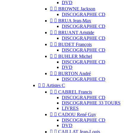
DVD


BROWNE Jackson
DISCOGRAPHIE CD


BRUA Jean-Max
DISCOGRAPHIE CD


BRUANT Aristide
DISCOGRAPHIE CD


BUDET François
DISCOGRAPHIE CD


BUHLER Michel
DISCOGRAPHIE CD
DVD


BURTON André
DISCOGRAPHIE CD


Artistes C


CABREL Francis
DISCOGRAPHIE CD
DISCOGRAPHIE 33 TOURS
LIVRES


CADOU René Guy
DISCOGRAPHIE CD
DVD


CAILLAT Jean-Louis