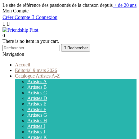
Le site de référence des passionnés de la chanson depuis
+ de 20 ans
Mon Compte
Créer Compte

Connexion


0
There is no item in your cart.

Rechercher
Navigation
Accueil
Editorial 9 mars 2026
Catalogue Artistes A-Z
Artistes A
Artistes B
Artistes C
Artistes D
Artistes E
Artistes F
Artistes G
Artistes H
Artistes I
Artistes J
Artistes K