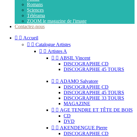
Romans
Sciences
Télérama
ZOOM le magazine de l'image
Contactez-nous


Accueil


Catalogue Artistes


Artistes A


ABSIL Vincent
DISCOGRAPHIE CD
DISCOGRAPHIE 45 TOURS


ADAMO Salvatore
DISCOGRAPHIE CD
DISCOGRAPHIE 45 TOURS
DISCOGRAPHIE 33 TOURS
MAGAZINE


AGE TENDRE ET TÊTE DE BOIS
CD
DVD


AKENDENGUE Pierre
DISCOGRAPHIE CD