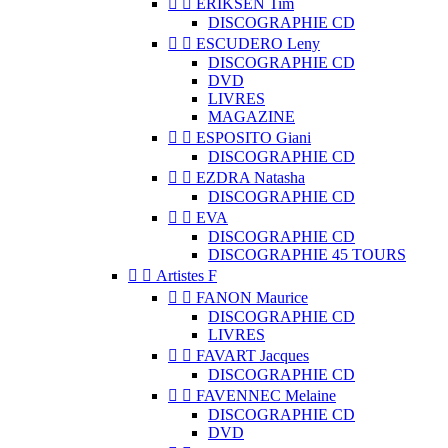


ERIKSEN Tim
DISCOGRAPHIE CD


ESCUDERO Leny
DISCOGRAPHIE CD
DVD
LIVRES
MAGAZINE


ESPOSITO Giani
DISCOGRAPHIE CD


EZDRA Natasha
DISCOGRAPHIE CD


EVA
DISCOGRAPHIE CD
DISCOGRAPHIE 45 TOURS


Artistes F


FANON Maurice
DISCOGRAPHIE CD
LIVRES


FAVART Jacques
DISCOGRAPHIE CD


FAVENNEC Melaine
DISCOGRAPHIE CD
DVD