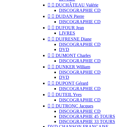


DUCHÂTEAU Valérie
DISCOGRAPHIE CD


DUDAN Pierre
DISCOGRAPHIE CD


DUFOUR Jean
LIVRES


DUFRESNE Diane
DISCOGRAPHIE CD
DVD


DUMONT Charles
DISCOGRAPHIE CD


DUNKER William
DISCOGRAPHIE CD
DVD


DUPONT Gérard
DISCOGRAPHIE CD


DUTEIL Yves
DISCOGRAPHIE CD


DUTRONC Jacques
DISCOGRAPHIE CD
DISCOGRAPHIE 45 TOURS
DISCOGRAPHIE 33 TOURS
DVD CHANSON FRANCAISE