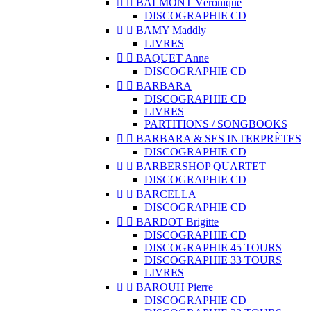


BALMONT Véronique
DISCOGRAPHIE CD


BAMY Maddly
LIVRES


BAQUET Anne
DISCOGRAPHIE CD


BARBARA
DISCOGRAPHIE CD
LIVRES
PARTITIONS / SONGBOOKS


BARBARA & SES INTERPRÈTES
DISCOGRAPHIE CD


BARBERSHOP QUARTET
DISCOGRAPHIE CD


BARCELLA
DISCOGRAPHIE CD


BARDOT Brigitte
DISCOGRAPHIE CD
DISCOGRAPHIE 45 TOURS
DISCOGRAPHIE 33 TOURS
LIVRES


BAROUH Pierre
DISCOGRAPHIE CD