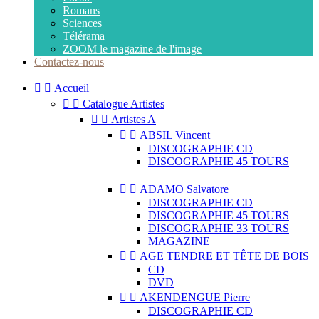
Romans
Sciences
Télérama
ZOOM le magazine de l'image
Contactez-nous


Accueil


Catalogue Artistes


Artistes A


ABSIL Vincent
DISCOGRAPHIE CD
DISCOGRAPHIE 45 TOURS


ADAMO Salvatore
DISCOGRAPHIE CD
DISCOGRAPHIE 45 TOURS
DISCOGRAPHIE 33 TOURS
MAGAZINE


AGE TENDRE ET TÊTE DE BOIS
CD
DVD


AKENDENGUE Pierre
DISCOGRAPHIE CD