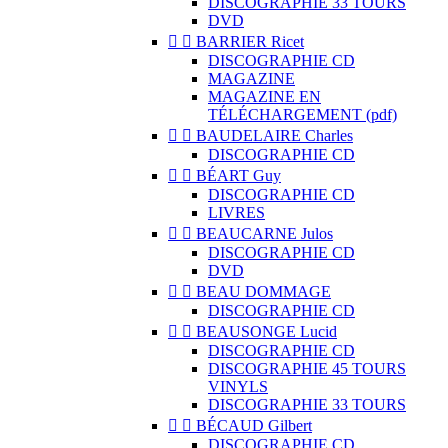
DISCOGRAPHIE 33 TOURS
DVD


BARRIER Ricet
DISCOGRAPHIE CD
MAGAZINE
MAGAZINE EN
TÉLÉCHARGEMENT (pdf)


BAUDELAIRE Charles
DISCOGRAPHIE CD


BÉART Guy
DISCOGRAPHIE CD
LIVRES


BEAUCARNE Julos
DISCOGRAPHIE CD
DVD


BEAU DOMMAGE
DISCOGRAPHIE CD


BEAUSONGE Lucid
DISCOGRAPHIE CD
DISCOGRAPHIE 45 TOURS
VINYLS
DISCOGRAPHIE 33 TOURS


BÉCAUD Gilbert
DISCOGRAPHIE CD