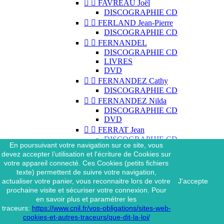


FAVREAU Joël
DISCOGRAPHIE CD


FERLAND Jean-Pierre
DISCOGRAPHIE CD


FERNANDEL
DISCOGRAPHIE CD
LIVRES
DVD


FERNANDEZ Cathy
DISCOGRAPHIE CD


FERNANDEZ Nilda
DISCOGRAPHIE CD
DVD


FERRAT Jean
DISCOGRAPHIE CD
En poursuivant votre navigation sur ce site, vous
DISCOGRAPHIE 45 TOURS
devez accepter l’utilisation et l'écriture de Cookies sur
DISCOGRAPHIE 33 TOURS
votre appareil connecté. Ces Cookies (petits fichiers
DVD
texte) permettent de suivre votre navigation,
MAGAZINE
actualiser votre panier, vous reconnaitre lors de votre
J'accepte


FERRAT Jean & SES
prochaine visite et sécuriser votre connexion. Pour
INTERPRÈTES
en savoir plus et paramétrer les
DISCOGRAPHIE CD
traceurs:
https://www.cnil.fr/vos-obligations/sites-web-


FERRÉ Léo
cookies-et-autres-traceurs/que-dit-la-loi/