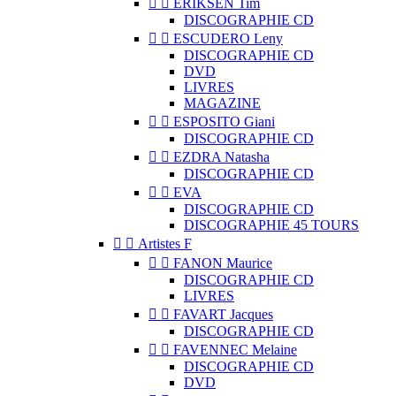


ERIKSEN Tim
DISCOGRAPHIE CD


ESCUDERO Leny
DISCOGRAPHIE CD
DVD
LIVRES
MAGAZINE


ESPOSITO Giani
DISCOGRAPHIE CD


EZDRA Natasha
DISCOGRAPHIE CD


EVA
DISCOGRAPHIE CD
DISCOGRAPHIE 45 TOURS


Artistes F


FANON Maurice
DISCOGRAPHIE CD
LIVRES


FAVART Jacques
DISCOGRAPHIE CD


FAVENNEC Melaine
DISCOGRAPHIE CD
DVD