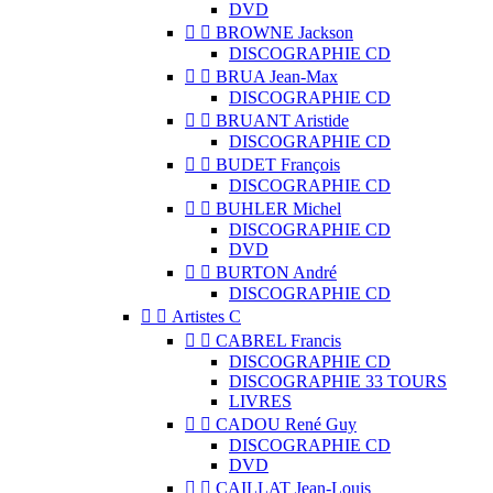
DVD


BROWNE Jackson
DISCOGRAPHIE CD


BRUA Jean-Max
DISCOGRAPHIE CD


BRUANT Aristide
DISCOGRAPHIE CD


BUDET François
DISCOGRAPHIE CD


BUHLER Michel
DISCOGRAPHIE CD
DVD


BURTON André
DISCOGRAPHIE CD


Artistes C


CABREL Francis
DISCOGRAPHIE CD
DISCOGRAPHIE 33 TOURS
LIVRES


CADOU René Guy
DISCOGRAPHIE CD
DVD


CAILLAT Jean-Louis