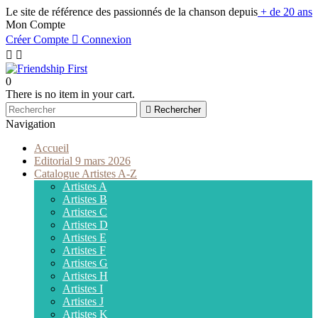
Le site de référence des passionnés de la chanson depuis
+ de 20 ans
Mon Compte
Créer Compte

Connexion


0
There is no item in your cart.

Rechercher
Navigation
Accueil
Editorial 9 mars 2026
Catalogue Artistes A-Z
Artistes A
Artistes B
Artistes C
Artistes D
Artistes E
Artistes F
Artistes G
Artistes H
Artistes I
Artistes J
Artistes K