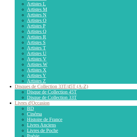
Artistes L
Artistes M
Artistes N
Artistes O
Artistes P
Artistes Q
Artistes R
Artistes S
Artistes T
Artistes U
Artistes V
Artistes W
Artistes X
Artistes Y
Artistes Z
Disques de Collection 33T/45T (A-Z)
Disque de Collection 45T
Disque de Collection 33T
Livres d'Occasion
BD
Cinéma
Histoire de France
Livres Anciens
Livres de Poche
Poésie