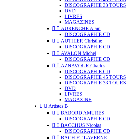
DISCOGRAPHIE 33 TOURS
DVD
LIVRES
MAGAZINES


AURENCHE Alain
DISCOGRAPHIE CD


AUTHIER Christine
DISCOGRAPHIE CD


AVALON Michel
DISCOGRAPHIE CD


AZNAVOUR Charles
DISCOGRAPHIE CD
DISCOGRAPHIE 45 TOURS
DISCOGRAPHIE 33 TOURS
DVD
LIVRES
MAGAZINE


Artistes B


BABORD AMURES
DISCOGRAPHIE CD


BACCHUS Nicolas
DISCOGRAPHIE CD


BACH ET LAVERNE