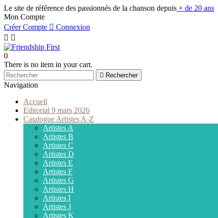
Le site de référence des passionnés de la chanson depuis
+ de 20 ans
Mon Compte
Créer Compte

Connexion


0
There is no item in your cart.

Rechercher
Navigation
Accueil
Editorial 9 mars 2026
Catalogue Artistes A-Z
Artistes A
Artistes B
Artistes C
Artistes D
Artistes E
Artistes F
Artistes G
Artistes H
Artistes I
Artistes J
Artistes K