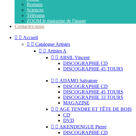
Romans
Sciences
Télérama
ZOOM le magazine de l'image
Contactez-nous


Accueil


Catalogue Artistes


Artistes A


ABSIL Vincent
DISCOGRAPHIE CD
DISCOGRAPHIE 45 TOURS


ADAMO Salvatore
DISCOGRAPHIE CD
DISCOGRAPHIE 45 TOURS
DISCOGRAPHIE 33 TOURS
MAGAZINE


AGE TENDRE ET TÊTE DE BOIS
CD
DVD


AKENDENGUE Pierre
DISCOGRAPHIE CD