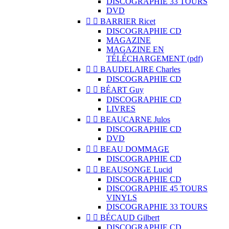
DISCOGRAPHIE 33 TOURS
DVD


BARRIER Ricet
DISCOGRAPHIE CD
MAGAZINE
MAGAZINE EN
TÉLÉCHARGEMENT (pdf)


BAUDELAIRE Charles
DISCOGRAPHIE CD


BÉART Guy
DISCOGRAPHIE CD
LIVRES


BEAUCARNE Julos
DISCOGRAPHIE CD
DVD


BEAU DOMMAGE
DISCOGRAPHIE CD


BEAUSONGE Lucid
DISCOGRAPHIE CD
DISCOGRAPHIE 45 TOURS
VINYLS
DISCOGRAPHIE 33 TOURS


BÉCAUD Gilbert
DISCOGRAPHIE CD