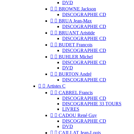
DVD


BROWNE Jackson
DISCOGRAPHIE CD


BRUA Jean-Max
DISCOGRAPHIE CD


BRUANT Aristide
DISCOGRAPHIE CD


BUDET François
DISCOGRAPHIE CD


BUHLER Michel
DISCOGRAPHIE CD
DVD


BURTON André
DISCOGRAPHIE CD


Artistes C


CABREL Francis
DISCOGRAPHIE CD
DISCOGRAPHIE 33 TOURS
LIVRES


CADOU René Guy
DISCOGRAPHIE CD
DVD


CAILLAT Jean-Louis