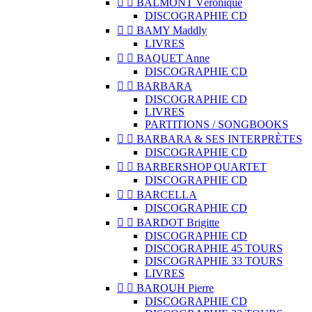


BALMONT Véronique
DISCOGRAPHIE CD


BAMY Maddly
LIVRES


BAQUET Anne
DISCOGRAPHIE CD


BARBARA
DISCOGRAPHIE CD
LIVRES
PARTITIONS / SONGBOOKS


BARBARA & SES INTERPRÈTES
DISCOGRAPHIE CD


BARBERSHOP QUARTET
DISCOGRAPHIE CD


BARCELLA
DISCOGRAPHIE CD


BARDOT Brigitte
DISCOGRAPHIE CD
DISCOGRAPHIE 45 TOURS
DISCOGRAPHIE 33 TOURS
LIVRES


BAROUH Pierre
DISCOGRAPHIE CD