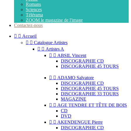
Romans
Sciences
Télérama
ZOOM le magazine de l'image
Contactez-nous


Accueil


Catalogue Artistes


Artistes A


ABSIL Vincent
DISCOGRAPHIE CD
DISCOGRAPHIE 45 TOURS


ADAMO Salvatore
DISCOGRAPHIE CD
DISCOGRAPHIE 45 TOURS
DISCOGRAPHIE 33 TOURS
MAGAZINE


AGE TENDRE ET TÊTE DE BOIS
CD
DVD


AKENDENGUE Pierre
DISCOGRAPHIE CD