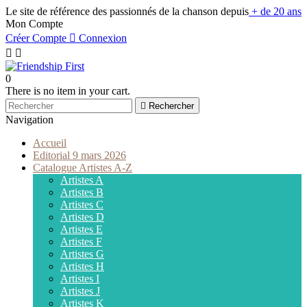
Le site de référence des passionnés de la chanson depuis
+ de 20 ans
Mon Compte
Créer Compte

Connexion


0
There is no item in your cart.

Rechercher
Navigation
Accueil
Editorial 9 mars 2026
Catalogue Artistes A-Z
Artistes A
Artistes B
Artistes C
Artistes D
Artistes E
Artistes F
Artistes G
Artistes H
Artistes I
Artistes J
Artistes K