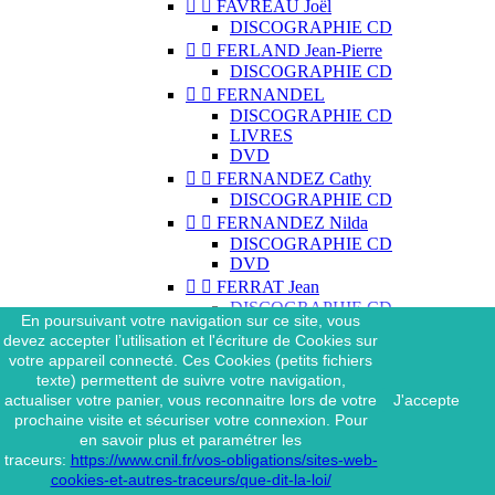


FAVREAU Joël
DISCOGRAPHIE CD


FERLAND Jean-Pierre
DISCOGRAPHIE CD


FERNANDEL
DISCOGRAPHIE CD
LIVRES
DVD


FERNANDEZ Cathy
DISCOGRAPHIE CD


FERNANDEZ Nilda
DISCOGRAPHIE CD
DVD


FERRAT Jean
DISCOGRAPHIE CD
En poursuivant votre navigation sur ce site, vous
DISCOGRAPHIE 45 TOURS
devez accepter l’utilisation et l'écriture de Cookies sur
DISCOGRAPHIE 33 TOURS
votre appareil connecté. Ces Cookies (petits fichiers
DVD
texte) permettent de suivre votre navigation,
MAGAZINE
actualiser votre panier, vous reconnaitre lors de votre
J'accepte


FERRAT Jean & SES
prochaine visite et sécuriser votre connexion. Pour
INTERPRÈTES
en savoir plus et paramétrer les
DISCOGRAPHIE CD
traceurs:
https://www.cnil.fr/vos-obligations/sites-web-


FERRÉ Léo
cookies-et-autres-traceurs/que-dit-la-loi/