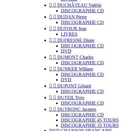


DUCHÂTEAU Valérie
DISCOGRAPHIE CD


DUDAN Pierre
DISCOGRAPHIE CD


DUFOUR Jean
LIVRES


DUFRESNE Diane
DISCOGRAPHIE CD
DVD


DUMONT Charles
DISCOGRAPHIE CD


DUNKER William
DISCOGRAPHIE CD
DVD


DUPONT Gérard
DISCOGRAPHIE CD


DUTEIL Yves
DISCOGRAPHIE CD


DUTRONC Jacques
DISCOGRAPHIE CD
DISCOGRAPHIE 45 TOURS
DISCOGRAPHIE 33 TOURS
DVD CHANSON FRANCAISE