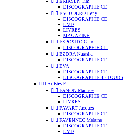


ERIKSEN Tim
DISCOGRAPHIE CD


ESCUDERO Leny
DISCOGRAPHIE CD
DVD
LIVRES
MAGAZINE


ESPOSITO Giani
DISCOGRAPHIE CD


EZDRA Natasha
DISCOGRAPHIE CD


EVA
DISCOGRAPHIE CD
DISCOGRAPHIE 45 TOURS


Artistes F


FANON Maurice
DISCOGRAPHIE CD
LIVRES


FAVART Jacques
DISCOGRAPHIE CD


FAVENNEC Melaine
DISCOGRAPHIE CD
DVD