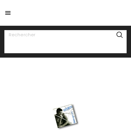

NAVIGATION