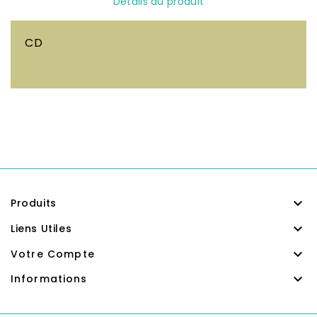
Détails du produit
CD

Produits

Liens Utiles

Votre Compte

Informations