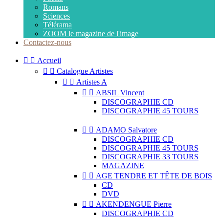
Romans
Sciences
Télérama
ZOOM le magazine de l'image
Contactez-nous


Accueil


Catalogue Artistes


Artistes A


ABSIL Vincent
DISCOGRAPHIE CD
DISCOGRAPHIE 45 TOURS


ADAMO Salvatore
DISCOGRAPHIE CD
DISCOGRAPHIE 45 TOURS
DISCOGRAPHIE 33 TOURS
MAGAZINE


AGE TENDRE ET TÊTE DE BOIS
CD
DVD


AKENDENGUE Pierre
DISCOGRAPHIE CD