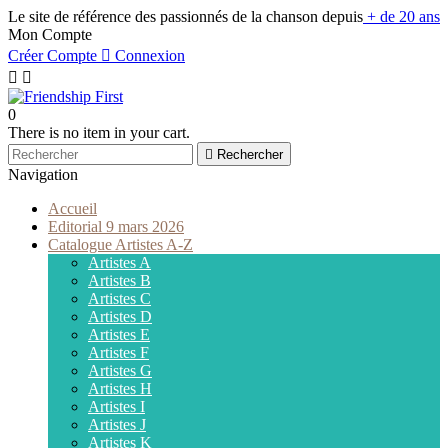
Le site de référence des passionnés de la chanson depuis
+ de 20 ans
Mon Compte
Créer Compte

Connexion


0
There is no item in your cart.

Rechercher
Navigation
Accueil
Editorial 9 mars 2026
Catalogue Artistes A-Z
Artistes A
Artistes B
Artistes C
Artistes D
Artistes E
Artistes F
Artistes G
Artistes H
Artistes I
Artistes J
Artistes K