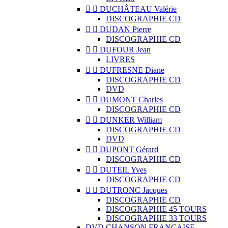


DUCHÂTEAU Valérie
DISCOGRAPHIE CD


DUDAN Pierre
DISCOGRAPHIE CD


DUFOUR Jean
LIVRES


DUFRESNE Diane
DISCOGRAPHIE CD
DVD


DUMONT Charles
DISCOGRAPHIE CD


DUNKER William
DISCOGRAPHIE CD
DVD


DUPONT Gérard
DISCOGRAPHIE CD


DUTEIL Yves
DISCOGRAPHIE CD


DUTRONC Jacques
DISCOGRAPHIE CD
DISCOGRAPHIE 45 TOURS
DISCOGRAPHIE 33 TOURS
DVD CHANSON FRANCAISE