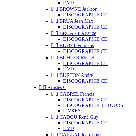
DVD


BROWNE Jackson
DISCOGRAPHIE CD


BRUA Jean-Max
DISCOGRAPHIE CD


BRUANT Aristide
DISCOGRAPHIE CD


BUDET François
DISCOGRAPHIE CD


BUHLER Michel
DISCOGRAPHIE CD
DVD


BURTON André
DISCOGRAPHIE CD


Artistes C


CABREL Francis
DISCOGRAPHIE CD
DISCOGRAPHIE 33 TOURS
LIVRES


CADOU René Guy
DISCOGRAPHIE CD
DVD


CAILLAT Jean-Louis