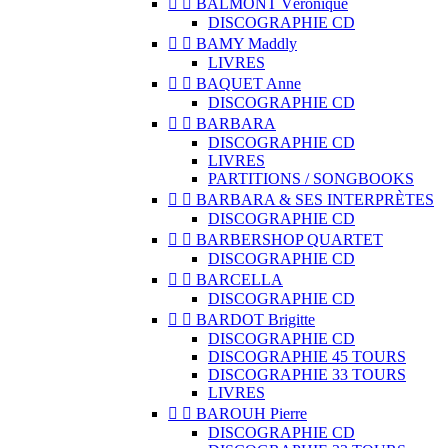


BALMONT Véronique
DISCOGRAPHIE CD


BAMY Maddly
LIVRES


BAQUET Anne
DISCOGRAPHIE CD


BARBARA
DISCOGRAPHIE CD
LIVRES
PARTITIONS / SONGBOOKS


BARBARA & SES INTERPRÈTES
DISCOGRAPHIE CD


BARBERSHOP QUARTET
DISCOGRAPHIE CD


BARCELLA
DISCOGRAPHIE CD


BARDOT Brigitte
DISCOGRAPHIE CD
DISCOGRAPHIE 45 TOURS
DISCOGRAPHIE 33 TOURS
LIVRES


BAROUH Pierre
DISCOGRAPHIE CD