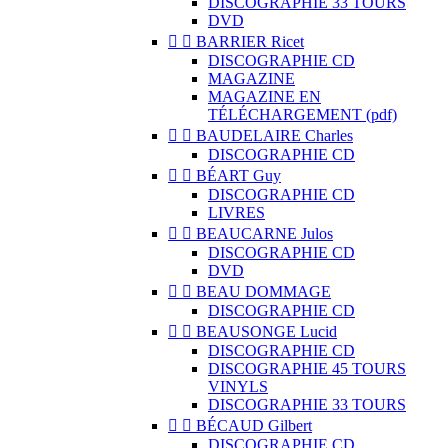
DISCOGRAPHIE 33 TOURS
DVD


BARRIER Ricet
DISCOGRAPHIE CD
MAGAZINE
MAGAZINE EN
TÉLÉCHARGEMENT (pdf)


BAUDELAIRE Charles
DISCOGRAPHIE CD


BÉART Guy
DISCOGRAPHIE CD
LIVRES


BEAUCARNE Julos
DISCOGRAPHIE CD
DVD


BEAU DOMMAGE
DISCOGRAPHIE CD


BEAUSONGE Lucid
DISCOGRAPHIE CD
DISCOGRAPHIE 45 TOURS
VINYLS
DISCOGRAPHIE 33 TOURS


BÉCAUD Gilbert
DISCOGRAPHIE CD