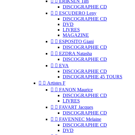


ERIKSEN Tim
DISCOGRAPHIE CD


ESCUDERO Leny
DISCOGRAPHIE CD
DVD
LIVRES
MAGAZINE


ESPOSITO Giani
DISCOGRAPHIE CD


EZDRA Natasha
DISCOGRAPHIE CD


EVA
DISCOGRAPHIE CD
DISCOGRAPHIE 45 TOURS


Artistes F


FANON Maurice
DISCOGRAPHIE CD
LIVRES


FAVART Jacques
DISCOGRAPHIE CD


FAVENNEC Melaine
DISCOGRAPHIE CD
DVD