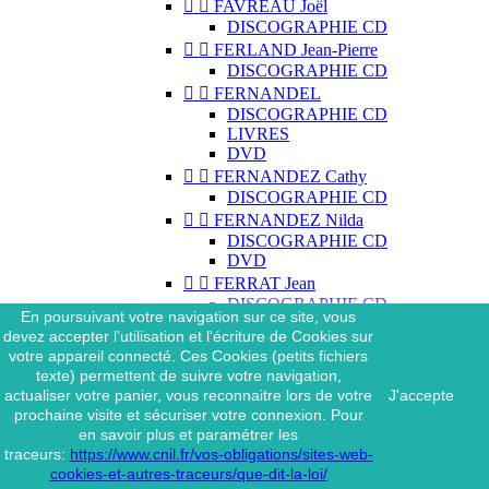


FAVREAU Joël
DISCOGRAPHIE CD


FERLAND Jean-Pierre
DISCOGRAPHIE CD


FERNANDEL
DISCOGRAPHIE CD
LIVRES
DVD


FERNANDEZ Cathy
DISCOGRAPHIE CD


FERNANDEZ Nilda
DISCOGRAPHIE CD
DVD


FERRAT Jean
DISCOGRAPHIE CD
En poursuivant votre navigation sur ce site, vous
DISCOGRAPHIE 45 TOURS
devez accepter l’utilisation et l'écriture de Cookies sur
DISCOGRAPHIE 33 TOURS
votre appareil connecté. Ces Cookies (petits fichiers
DVD
texte) permettent de suivre votre navigation,
MAGAZINE
actualiser votre panier, vous reconnaitre lors de votre
J'accepte


FERRAT Jean & SES
prochaine visite et sécuriser votre connexion. Pour
INTERPRÈTES
en savoir plus et paramétrer les
DISCOGRAPHIE CD
traceurs:
https://www.cnil.fr/vos-obligations/sites-web-


FERRÉ Léo
cookies-et-autres-traceurs/que-dit-la-loi/