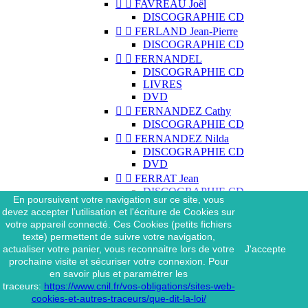


FAVREAU Joël
DISCOGRAPHIE CD


FERLAND Jean-Pierre
DISCOGRAPHIE CD


FERNANDEL
DISCOGRAPHIE CD
LIVRES
DVD


FERNANDEZ Cathy
DISCOGRAPHIE CD


FERNANDEZ Nilda
DISCOGRAPHIE CD
DVD


FERRAT Jean
DISCOGRAPHIE CD
En poursuivant votre navigation sur ce site, vous
DISCOGRAPHIE 45 TOURS
devez accepter l’utilisation et l'écriture de Cookies sur
DISCOGRAPHIE 33 TOURS
votre appareil connecté. Ces Cookies (petits fichiers
DVD
texte) permettent de suivre votre navigation,
MAGAZINE
actualiser votre panier, vous reconnaitre lors de votre
J'accepte


FERRAT Jean & SES
prochaine visite et sécuriser votre connexion. Pour
INTERPRÈTES
en savoir plus et paramétrer les
DISCOGRAPHIE CD
traceurs:
https://www.cnil.fr/vos-obligations/sites-web-


FERRÉ Léo
cookies-et-autres-traceurs/que-dit-la-loi/