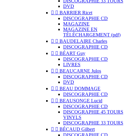
DISCOGRAPHIE 33 TOURS
DVD


BARRIER Ricet
DISCOGRAPHIE CD
MAGAZINE
MAGAZINE EN
TÉLÉCHARGEMENT (pdf)


BAUDELAIRE Charles
DISCOGRAPHIE CD


BÉART Guy
DISCOGRAPHIE CD
LIVRES


BEAUCARNE Julos
DISCOGRAPHIE CD
DVD


BEAU DOMMAGE
DISCOGRAPHIE CD


BEAUSONGE Lucid
DISCOGRAPHIE CD
DISCOGRAPHIE 45 TOURS
VINYLS
DISCOGRAPHIE 33 TOURS


BÉCAUD Gilbert
DISCOGRAPHIE CD