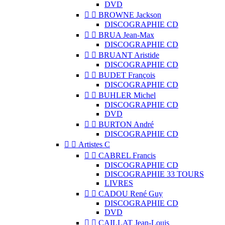
DVD


BROWNE Jackson
DISCOGRAPHIE CD


BRUA Jean-Max
DISCOGRAPHIE CD


BRUANT Aristide
DISCOGRAPHIE CD


BUDET François
DISCOGRAPHIE CD


BUHLER Michel
DISCOGRAPHIE CD
DVD


BURTON André
DISCOGRAPHIE CD


Artistes C


CABREL Francis
DISCOGRAPHIE CD
DISCOGRAPHIE 33 TOURS
LIVRES


CADOU René Guy
DISCOGRAPHIE CD
DVD


CAILLAT Jean-Louis