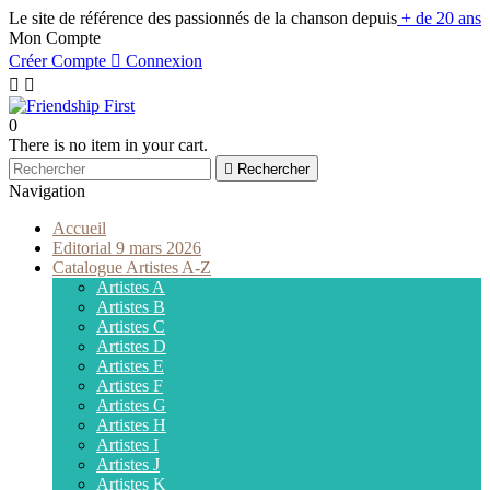
Le site de référence des passionnés de la chanson depuis
+ de 20 ans
Mon Compte
Créer Compte

Connexion


0
There is no item in your cart.

Rechercher
Navigation
Accueil
Editorial 9 mars 2026
Catalogue Artistes A-Z
Artistes A
Artistes B
Artistes C
Artistes D
Artistes E
Artistes F
Artistes G
Artistes H
Artistes I
Artistes J
Artistes K