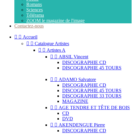
Romans
Sciences
Télérama
ZOOM le magazine de l'image
Contactez-nous


Accueil


Catalogue Artistes


Artistes A


ABSIL Vincent
DISCOGRAPHIE CD
DISCOGRAPHIE 45 TOURS


ADAMO Salvatore
DISCOGRAPHIE CD
DISCOGRAPHIE 45 TOURS
DISCOGRAPHIE 33 TOURS
MAGAZINE


AGE TENDRE ET TÊTE DE BOIS
CD
DVD


AKENDENGUE Pierre
DISCOGRAPHIE CD