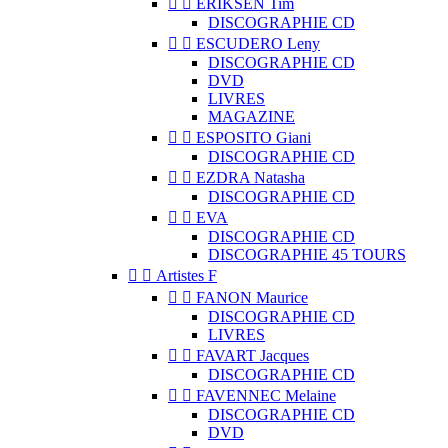


ERIKSEN Tim
DISCOGRAPHIE CD


ESCUDERO Leny
DISCOGRAPHIE CD
DVD
LIVRES
MAGAZINE


ESPOSITO Giani
DISCOGRAPHIE CD


EZDRA Natasha
DISCOGRAPHIE CD


EVA
DISCOGRAPHIE CD
DISCOGRAPHIE 45 TOURS


Artistes F


FANON Maurice
DISCOGRAPHIE CD
LIVRES


FAVART Jacques
DISCOGRAPHIE CD


FAVENNEC Melaine
DISCOGRAPHIE CD
DVD