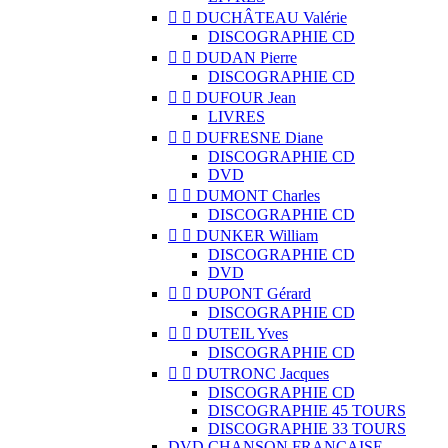


DUCHÂTEAU Valérie
DISCOGRAPHIE CD


DUDAN Pierre
DISCOGRAPHIE CD


DUFOUR Jean
LIVRES


DUFRESNE Diane
DISCOGRAPHIE CD
DVD


DUMONT Charles
DISCOGRAPHIE CD


DUNKER William
DISCOGRAPHIE CD
DVD


DUPONT Gérard
DISCOGRAPHIE CD


DUTEIL Yves
DISCOGRAPHIE CD


DUTRONC Jacques
DISCOGRAPHIE CD
DISCOGRAPHIE 45 TOURS
DISCOGRAPHIE 33 TOURS
DVD CHANSON FRANCAISE