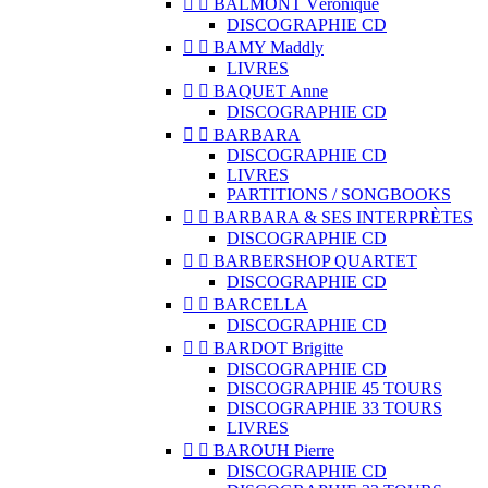


BALMONT Véronique
DISCOGRAPHIE CD


BAMY Maddly
LIVRES


BAQUET Anne
DISCOGRAPHIE CD


BARBARA
DISCOGRAPHIE CD
LIVRES
PARTITIONS / SONGBOOKS


BARBARA & SES INTERPRÈTES
DISCOGRAPHIE CD


BARBERSHOP QUARTET
DISCOGRAPHIE CD


BARCELLA
DISCOGRAPHIE CD


BARDOT Brigitte
DISCOGRAPHIE CD
DISCOGRAPHIE 45 TOURS
DISCOGRAPHIE 33 TOURS
LIVRES


BAROUH Pierre
DISCOGRAPHIE CD