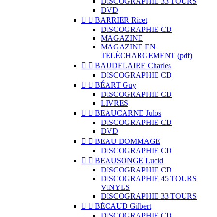
DISCOGRAPHIE 33 TOURS
DVD


BARRIER Ricet
DISCOGRAPHIE CD
MAGAZINE
MAGAZINE EN
TÉLÉCHARGEMENT (pdf)


BAUDELAIRE Charles
DISCOGRAPHIE CD


BÉART Guy
DISCOGRAPHIE CD
LIVRES


BEAUCARNE Julos
DISCOGRAPHIE CD
DVD


BEAU DOMMAGE
DISCOGRAPHIE CD


BEAUSONGE Lucid
DISCOGRAPHIE CD
DISCOGRAPHIE 45 TOURS
VINYLS
DISCOGRAPHIE 33 TOURS


BÉCAUD Gilbert
DISCOGRAPHIE CD