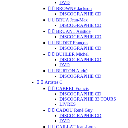
DVD


BROWNE Jackson
DISCOGRAPHIE CD


BRUA Jean-Max
DISCOGRAPHIE CD


BRUANT Aristide
DISCOGRAPHIE CD


BUDET François
DISCOGRAPHIE CD


BUHLER Michel
DISCOGRAPHIE CD
DVD


BURTON André
DISCOGRAPHIE CD


Artistes C


CABREL Francis
DISCOGRAPHIE CD
DISCOGRAPHIE 33 TOURS
LIVRES


CADOU René Guy
DISCOGRAPHIE CD
DVD


CAILLAT Jean-Louis