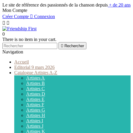
Le site de référence des passionnés de la chanson depuis
+ de 20 ans
Mon Compte
Créer Compte

Connexion


0
There is no item in your cart.

Rechercher
Navigation
Accueil
Editorial 9 mars 2026
Catalogue Artistes A-Z
Artistes A
Artistes B
Artistes C
Artistes D
Artistes E
Artistes F
Artistes G
Artistes H
Artistes I
Artistes J
Artistes K