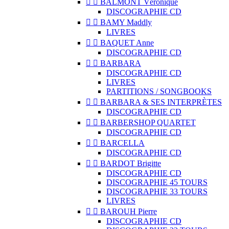


BALMONT Véronique
DISCOGRAPHIE CD


BAMY Maddly
LIVRES


BAQUET Anne
DISCOGRAPHIE CD


BARBARA
DISCOGRAPHIE CD
LIVRES
PARTITIONS / SONGBOOKS


BARBARA & SES INTERPRÈTES
DISCOGRAPHIE CD


BARBERSHOP QUARTET
DISCOGRAPHIE CD


BARCELLA
DISCOGRAPHIE CD


BARDOT Brigitte
DISCOGRAPHIE CD
DISCOGRAPHIE 45 TOURS
DISCOGRAPHIE 33 TOURS
LIVRES


BAROUH Pierre
DISCOGRAPHIE CD