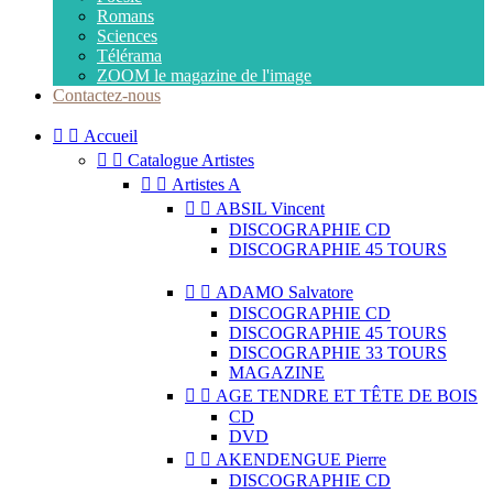
Romans
Sciences
Télérama
ZOOM le magazine de l'image
Contactez-nous


Accueil


Catalogue Artistes


Artistes A


ABSIL Vincent
DISCOGRAPHIE CD
DISCOGRAPHIE 45 TOURS


ADAMO Salvatore
DISCOGRAPHIE CD
DISCOGRAPHIE 45 TOURS
DISCOGRAPHIE 33 TOURS
MAGAZINE


AGE TENDRE ET TÊTE DE BOIS
CD
DVD


AKENDENGUE Pierre
DISCOGRAPHIE CD