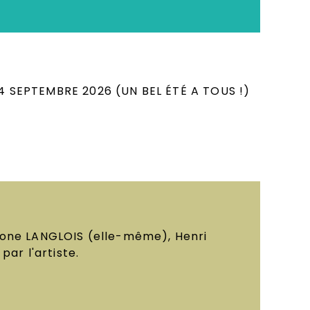
ur choix de CD, DVD, Disques Vinyles, Livres
 SEPTEMBRE 2026 (UN BEL ÉTÉ A TOUS !)
mone LANGLOIS (elle-même), Henri
ar l'artiste.