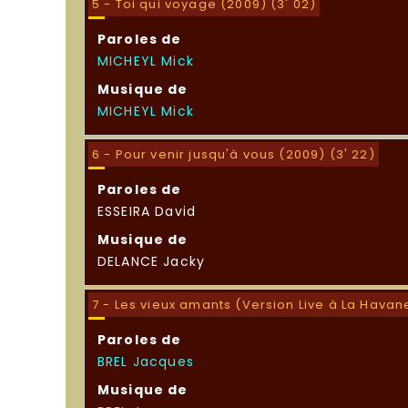
5 - Toi qui voyage (2009) (3' 02)
Paroles de
MICHEYL Mick
Musique de
MICHEYL Mick
6 - Pour venir jusqu'à vous (2009) (3' 22)
Paroles de
ESSEIRA David
Musique de
DELANCE Jacky
7 - Les vieux amants (Version Live à La Havan
Paroles de
BREL Jacques
Musique de