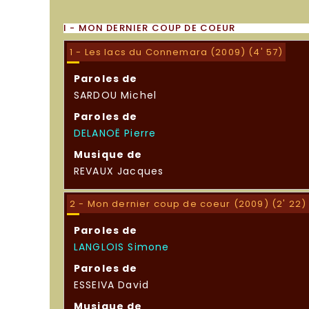
I - MON DERNIER COUP DE COEUR
1 - Les lacs du Connemara (2009) (4' 57)
Paroles de
SARDOU Michel
Paroles de
DELANOË Pierre
Musique de
REVAUX Jacques
2 - Mon dernier coup de coeur (2009) (2' 22)
Paroles de
LANGLOIS Simone
Paroles de
ESSEIVA David
Musique de