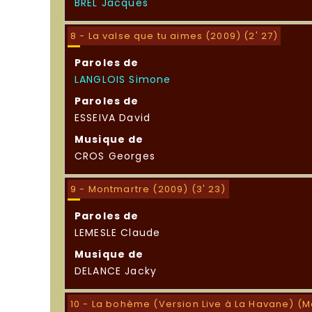
BREL Jacques
8 - La valse que tu aimes (2009) (2' 27)
Paroles de
LANGLOIS Simone
Paroles de
ESSEIVA David
Musique de
CROS Georges
9 - Montmartre (2009) (3' 23)
Paroles de
LEMESLE Claude
Musique de
DELANCE Jacky
10 - La bohème (Version Live à La Havane) (Ma