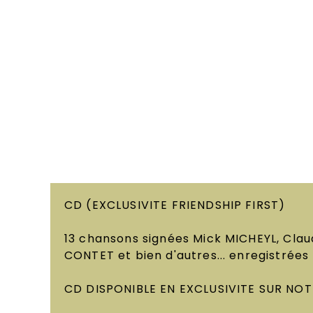
CD (EXCLUSIVITE FRIENDSHIP FIRST)
13 chansons signées Mick MICHEYL, Cla
CONTET et bien d'autres... enregistrées
CD DISPONIBLE EN EXCLUSIVITE SUR NOT