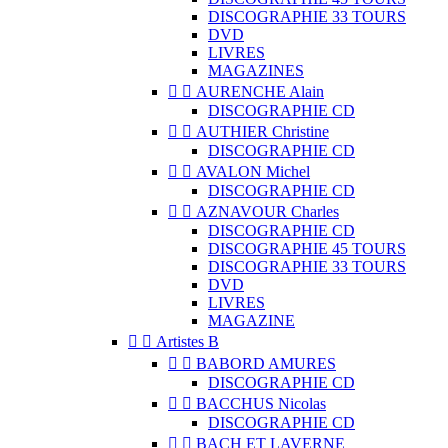
DISCOGRAPHIE 33 TOURS
DVD
LIVRES
MAGAZINES


AURENCHE Alain
DISCOGRAPHIE CD


AUTHIER Christine
DISCOGRAPHIE CD


AVALON Michel
DISCOGRAPHIE CD


AZNAVOUR Charles
DISCOGRAPHIE CD
DISCOGRAPHIE 45 TOURS
DISCOGRAPHIE 33 TOURS
DVD
LIVRES
MAGAZINE


Artistes B


BABORD AMURES
DISCOGRAPHIE CD


BACCHUS Nicolas
DISCOGRAPHIE CD


BACH ET LAVERNE