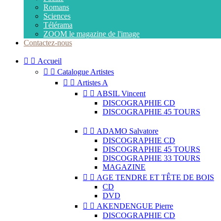
Romans
Sciences
Télérama
ZOOM le magazine de l'image
Contactez-nous


Accueil


Catalogue Artistes


Artistes A


ABSIL Vincent
DISCOGRAPHIE CD
DISCOGRAPHIE 45 TOURS


ADAMO Salvatore
DISCOGRAPHIE CD
DISCOGRAPHIE 45 TOURS
DISCOGRAPHIE 33 TOURS
MAGAZINE


AGE TENDRE ET TÊTE DE BOIS
CD
DVD


AKENDENGUE Pierre
DISCOGRAPHIE CD