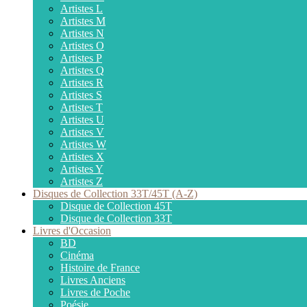
Artistes L
Artistes M
Artistes N
Artistes O
Artistes P
Artistes Q
Artistes R
Artistes S
Artistes T
Artistes U
Artistes V
Artistes W
Artistes X
Artistes Y
Artistes Z
Disques de Collection 33T/45T (A-Z)
Disque de Collection 45T
Disque de Collection 33T
Livres d'Occasion
BD
Cinéma
Histoire de France
Livres Anciens
Livres de Poche
Poésie