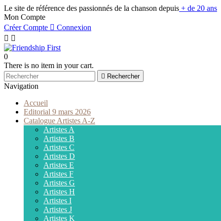
Le site de référence des passionnés de la chanson depuis
+ de 20 ans
Mon Compte
Créer Compte

Connexion


0
There is no item in your cart.

Rechercher
Navigation
Accueil
Editorial 9 mars 2026
Catalogue Artistes A-Z
Artistes A
Artistes B
Artistes C
Artistes D
Artistes E
Artistes F
Artistes G
Artistes H
Artistes I
Artistes J
Artistes K