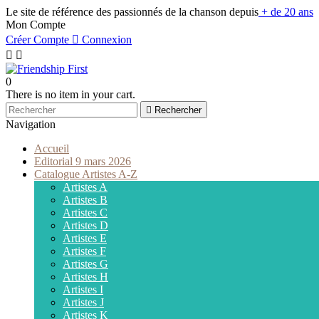
Le site de référence des passionnés de la chanson depuis
+ de 20 ans
Mon Compte
Créer Compte

Connexion


0
There is no item in your cart.

Rechercher
Navigation
Accueil
Editorial 9 mars 2026
Catalogue Artistes A-Z
Artistes A
Artistes B
Artistes C
Artistes D
Artistes E
Artistes F
Artistes G
Artistes H
Artistes I
Artistes J
Artistes K