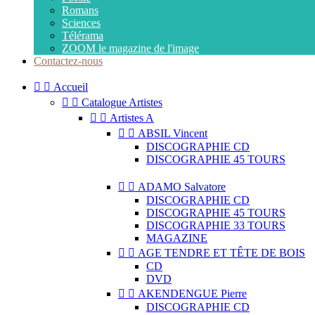
Romans
Sciences
Télérama
ZOOM le magazine de l'image
Contactez-nous


Accueil


Catalogue Artistes


Artistes A


ABSIL Vincent
DISCOGRAPHIE CD
DISCOGRAPHIE 45 TOURS


ADAMO Salvatore
DISCOGRAPHIE CD
DISCOGRAPHIE 45 TOURS
DISCOGRAPHIE 33 TOURS
MAGAZINE


AGE TENDRE ET TÊTE DE BOIS
CD
DVD


AKENDENGUE Pierre
DISCOGRAPHIE CD