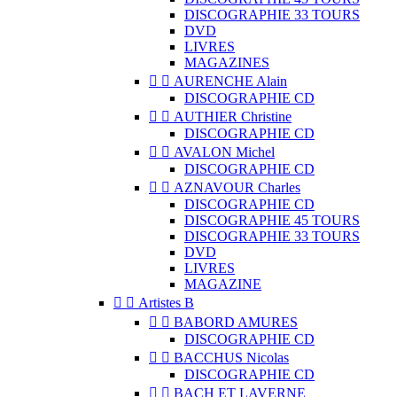
DISCOGRAPHIE 33 TOURS
DVD
LIVRES
MAGAZINES


AURENCHE Alain
DISCOGRAPHIE CD


AUTHIER Christine
DISCOGRAPHIE CD


AVALON Michel
DISCOGRAPHIE CD


AZNAVOUR Charles
DISCOGRAPHIE CD
DISCOGRAPHIE 45 TOURS
DISCOGRAPHIE 33 TOURS
DVD
LIVRES
MAGAZINE


Artistes B


BABORD AMURES
DISCOGRAPHIE CD


BACCHUS Nicolas
DISCOGRAPHIE CD


BACH ET LAVERNE