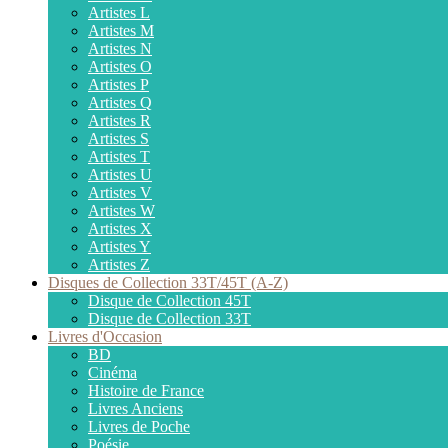
Artistes L
Artistes M
Artistes N
Artistes O
Artistes P
Artistes Q
Artistes R
Artistes S
Artistes T
Artistes U
Artistes V
Artistes W
Artistes X
Artistes Y
Artistes Z
Disques de Collection 33T/45T (A-Z)
Disque de Collection 45T
Disque de Collection 33T
Livres d'Occasion
BD
Cinéma
Histoire de France
Livres Anciens
Livres de Poche
Poésie