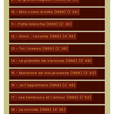
10 - Mon coeur éclate (1956) (1' 29)
11 - Patte blanche (1956) (2' 30)
12 - Alors... raconte (1955) (4' 09)
13 - Toi l'oiseau (1956) (2' 36)
14 - Le pianiste de Varsovie (1956) (3' 48)
15 - Marianne de ma jeunesse (1956) (3' 02)
16 - Je t'appartiens (1956) (2' 49)
17 - Les tambours et l'amour (1956) (1' 50)
18 - La corrida (1956) (4' 25)