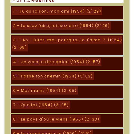
I - JE T'APPARTIENS
1 - Tu as raison, mon ami (1954) (2' 29)
2 - Laissez faire, laissez dire (1954) (2' 26)
3 - Ah ! Dites-moi pourquoi je l'aime ? (1954)
(2' 09)
4 - Je veux te dire adieu (1954) (2' 57)
5 - Passe ton chemin (1954) (3' 03)
6 - Mes mains (1954) (2' 05)
7 - Que toi (1954) (3' 05)
8 - Le pays d'où je viens (1956) (2' 33)
9 - Le grand magasin (1956) (2' 51)