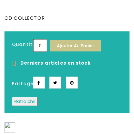
CD COLLECTOR
Quantité
Ajouter Au Panier

Derniers articles en stock
Partager
Depuis plus de 25 ans, Le meilleur choix de
CD, DVD, Disques Vinyles, Livres Neufs &