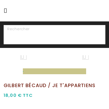

NAVIGATION


GILBERT BÉCAUD / JE T'APPARTIENS
18,00 €
TTC