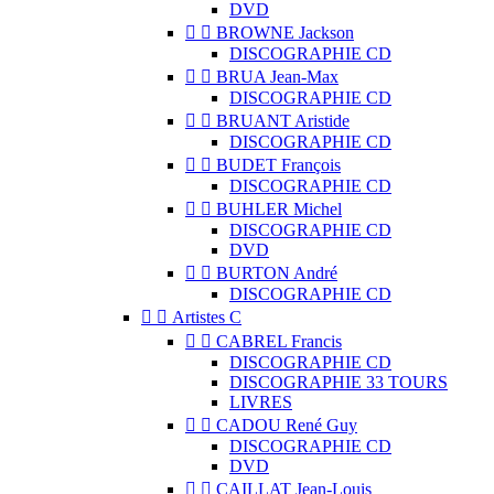
DVD


BROWNE Jackson
DISCOGRAPHIE CD


BRUA Jean-Max
DISCOGRAPHIE CD


BRUANT Aristide
DISCOGRAPHIE CD


BUDET François
DISCOGRAPHIE CD


BUHLER Michel
DISCOGRAPHIE CD
DVD


BURTON André
DISCOGRAPHIE CD


Artistes C


CABREL Francis
DISCOGRAPHIE CD
DISCOGRAPHIE 33 TOURS
LIVRES


CADOU René Guy
DISCOGRAPHIE CD
DVD


CAILLAT Jean-Louis