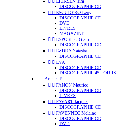


ERIKSEN Tim
DISCOGRAPHIE CD


ESCUDERO Leny
DISCOGRAPHIE CD
DVD
LIVRES
MAGAZINE


ESPOSITO Giani
DISCOGRAPHIE CD


EZDRA Natasha
DISCOGRAPHIE CD


EVA
DISCOGRAPHIE CD
DISCOGRAPHIE 45 TOURS


Artistes F


FANON Maurice
DISCOGRAPHIE CD
LIVRES


FAVART Jacques
DISCOGRAPHIE CD


FAVENNEC Melaine
DISCOGRAPHIE CD
DVD