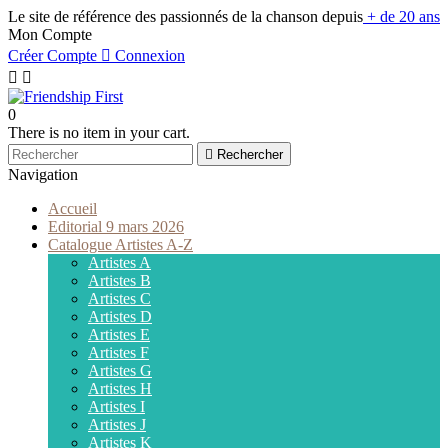
Le site de référence des passionnés de la chanson depuis
+ de 20 ans
Mon Compte
Créer Compte

Connexion


0
There is no item in your cart.

Rechercher
Navigation
Accueil
Editorial 9 mars 2026
Catalogue Artistes A-Z
Artistes A
Artistes B
Artistes C
Artistes D
Artistes E
Artistes F
Artistes G
Artistes H
Artistes I
Artistes J
Artistes K