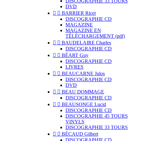
DISCOGRAPHIE 33 TOURS
DVD


BARRIER Ricet
DISCOGRAPHIE CD
MAGAZINE
MAGAZINE EN
TÉLÉCHARGEMENT (pdf)


BAUDELAIRE Charles
DISCOGRAPHIE CD


BÉART Guy
DISCOGRAPHIE CD
LIVRES


BEAUCARNE Julos
DISCOGRAPHIE CD
DVD


BEAU DOMMAGE
DISCOGRAPHIE CD


BEAUSONGE Lucid
DISCOGRAPHIE CD
DISCOGRAPHIE 45 TOURS
VINYLS
DISCOGRAPHIE 33 TOURS


BÉCAUD Gilbert
DISCOGRAPHIE CD