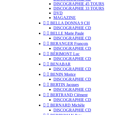
DISCOGRAPHIE 45 TOURS
DISCOGRAPHIE 33 TOURS
DVD
MAGAZINE


BELLA DONNA 9 CH
DISCOGRAPHIE CD


BELLE Marie Paule
DISCOGRAPHIE CD


BERANGER François
DISCOGRAPHIE CD


BÉRIMONT Luc
DISCOGRAPHIE CD


BENABAR
DISCOGRAPHIE CD


BENIN Morice
DISCOGRAPHIE CD


BERTIN Jacques
DISCOGRAPHIE CD


BERTRAND Clément
DISCOGRAPHIE CD


BERNARD Michèle
DISCOGRAPHIE CD