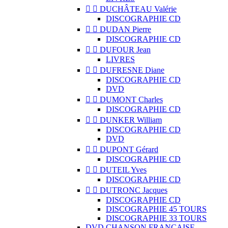


DUCHÂTEAU Valérie
DISCOGRAPHIE CD


DUDAN Pierre
DISCOGRAPHIE CD


DUFOUR Jean
LIVRES


DUFRESNE Diane
DISCOGRAPHIE CD
DVD


DUMONT Charles
DISCOGRAPHIE CD


DUNKER William
DISCOGRAPHIE CD
DVD


DUPONT Gérard
DISCOGRAPHIE CD


DUTEIL Yves
DISCOGRAPHIE CD


DUTRONC Jacques
DISCOGRAPHIE CD
DISCOGRAPHIE 45 TOURS
DISCOGRAPHIE 33 TOURS
DVD CHANSON FRANCAISE