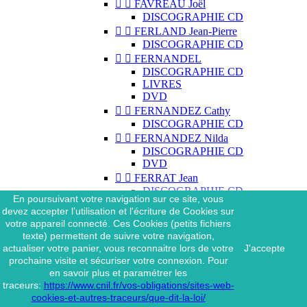


FAVREAU Joël
DISCOGRAPHIE CD


FERLAND Jean-Pierre
DISCOGRAPHIE CD


FERNANDEL
DISCOGRAPHIE CD
LIVRES
DVD


FERNANDEZ Cathy
DISCOGRAPHIE CD


FERNANDEZ Nilda
DISCOGRAPHIE CD
DVD


FERRAT Jean
DISCOGRAPHIE CD
En poursuivant votre navigation sur ce site, vous
DISCOGRAPHIE 45 TOURS
devez accepter l’utilisation et l'écriture de Cookies sur
DISCOGRAPHIE 33 TOURS
votre appareil connecté. Ces Cookies (petits fichiers
DVD
texte) permettent de suivre votre navigation,
MAGAZINE
actualiser votre panier, vous reconnaitre lors de votre
J'accepte


FERRAT Jean & SES
prochaine visite et sécuriser votre connexion. Pour
INTERPRÈTES
en savoir plus et paramétrer les
DISCOGRAPHIE CD
traceurs:
https://www.cnil.fr/vos-obligations/sites-web-


FERRÉ Léo
cookies-et-autres-traceurs/que-dit-la-loi/