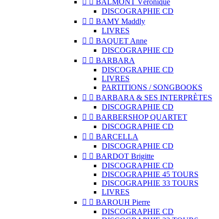


BALMONT Véronique
DISCOGRAPHIE CD


BAMY Maddly
LIVRES


BAQUET Anne
DISCOGRAPHIE CD


BARBARA
DISCOGRAPHIE CD
LIVRES
PARTITIONS / SONGBOOKS


BARBARA & SES INTERPRÈTES
DISCOGRAPHIE CD


BARBERSHOP QUARTET
DISCOGRAPHIE CD


BARCELLA
DISCOGRAPHIE CD


BARDOT Brigitte
DISCOGRAPHIE CD
DISCOGRAPHIE 45 TOURS
DISCOGRAPHIE 33 TOURS
LIVRES


BAROUH Pierre
DISCOGRAPHIE CD