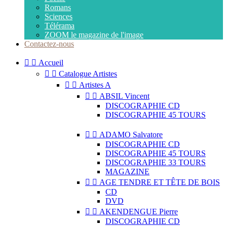
Romans
Sciences
Télérama
ZOOM le magazine de l'image
Contactez-nous


Accueil


Catalogue Artistes


Artistes A


ABSIL Vincent
DISCOGRAPHIE CD
DISCOGRAPHIE 45 TOURS


ADAMO Salvatore
DISCOGRAPHIE CD
DISCOGRAPHIE 45 TOURS
DISCOGRAPHIE 33 TOURS
MAGAZINE


AGE TENDRE ET TÊTE DE BOIS
CD
DVD


AKENDENGUE Pierre
DISCOGRAPHIE CD