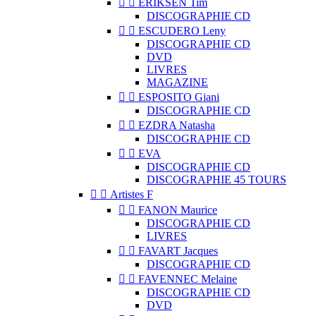


ERIKSEN Tim
DISCOGRAPHIE CD


ESCUDERO Leny
DISCOGRAPHIE CD
DVD
LIVRES
MAGAZINE


ESPOSITO Giani
DISCOGRAPHIE CD


EZDRA Natasha
DISCOGRAPHIE CD


EVA
DISCOGRAPHIE CD
DISCOGRAPHIE 45 TOURS


Artistes F


FANON Maurice
DISCOGRAPHIE CD
LIVRES


FAVART Jacques
DISCOGRAPHIE CD


FAVENNEC Melaine
DISCOGRAPHIE CD
DVD