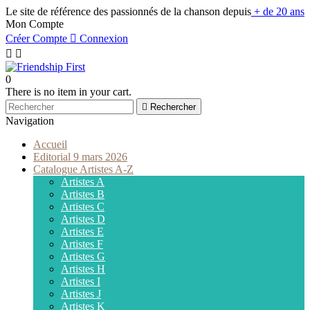
Le site de référence des passionnés de la chanson depuis
+ de 20 ans
Mon Compte
Créer Compte

Connexion


0
There is no item in your cart.

Rechercher
Navigation
Accueil
Editorial 9 mars 2026
Catalogue Artistes A-Z
Artistes A
Artistes B
Artistes C
Artistes D
Artistes E
Artistes F
Artistes G
Artistes H
Artistes I
Artistes J
Artistes K