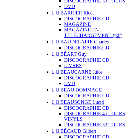
DISCOGRAPHIE 33 TOURS
DVD


BARRIER Ricet
DISCOGRAPHIE CD
MAGAZINE
MAGAZINE EN
TÉLÉCHARGEMENT (pdf)


BAUDELAIRE Charles
DISCOGRAPHIE CD


BÉART Guy
DISCOGRAPHIE CD
LIVRES


BEAUCARNE Julos
DISCOGRAPHIE CD
DVD


BEAU DOMMAGE
DISCOGRAPHIE CD


BEAUSONGE Lucid
DISCOGRAPHIE CD
DISCOGRAPHIE 45 TOURS
VINYLS
DISCOGRAPHIE 33 TOURS


BÉCAUD Gilbert
DISCOGRAPHIE CD