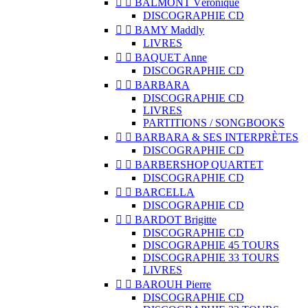


BALMONT Véronique
DISCOGRAPHIE CD


BAMY Maddly
LIVRES


BAQUET Anne
DISCOGRAPHIE CD


BARBARA
DISCOGRAPHIE CD
LIVRES
PARTITIONS / SONGBOOKS


BARBARA & SES INTERPRÈTES
DISCOGRAPHIE CD


BARBERSHOP QUARTET
DISCOGRAPHIE CD


BARCELLA
DISCOGRAPHIE CD


BARDOT Brigitte
DISCOGRAPHIE CD
DISCOGRAPHIE 45 TOURS
DISCOGRAPHIE 33 TOURS
LIVRES


BAROUH Pierre
DISCOGRAPHIE CD