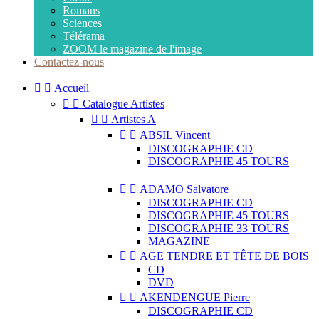
Romans
Sciences
Télérama
ZOOM le magazine de l'image
Contactez-nous


Accueil


Catalogue Artistes


Artistes A


ABSIL Vincent
DISCOGRAPHIE CD
DISCOGRAPHIE 45 TOURS


ADAMO Salvatore
DISCOGRAPHIE CD
DISCOGRAPHIE 45 TOURS
DISCOGRAPHIE 33 TOURS
MAGAZINE


AGE TENDRE ET TÊTE DE BOIS
CD
DVD


AKENDENGUE Pierre
DISCOGRAPHIE CD