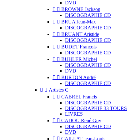
DVD


BROWNE Jackson
DISCOGRAPHIE CD


BRUA Jean-Max
DISCOGRAPHIE CD


BRUANT Aristide
DISCOGRAPHIE CD


BUDET François
DISCOGRAPHIE CD


BUHLER Michel
DISCOGRAPHIE CD
DVD


BURTON André
DISCOGRAPHIE CD


Artistes C


CABREL Francis
DISCOGRAPHIE CD
DISCOGRAPHIE 33 TOURS
LIVRES


CADOU René Guy
DISCOGRAPHIE CD
DVD


CAILLAT Jean-Louis