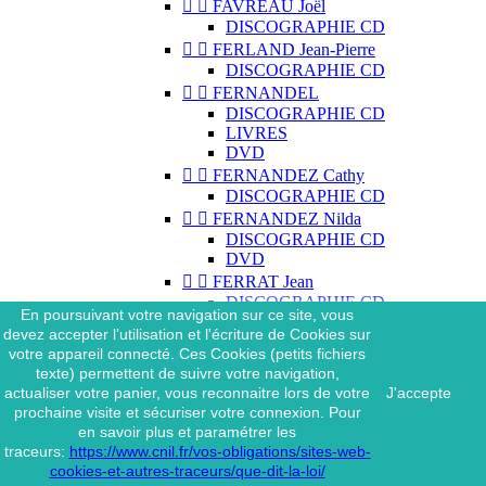


FAVREAU Joël
DISCOGRAPHIE CD


FERLAND Jean-Pierre
DISCOGRAPHIE CD


FERNANDEL
DISCOGRAPHIE CD
LIVRES
DVD


FERNANDEZ Cathy
DISCOGRAPHIE CD


FERNANDEZ Nilda
DISCOGRAPHIE CD
DVD


FERRAT Jean
DISCOGRAPHIE CD
En poursuivant votre navigation sur ce site, vous
DISCOGRAPHIE 45 TOURS
devez accepter l’utilisation et l'écriture de Cookies sur
DISCOGRAPHIE 33 TOURS
votre appareil connecté. Ces Cookies (petits fichiers
DVD
texte) permettent de suivre votre navigation,
MAGAZINE
actualiser votre panier, vous reconnaitre lors de votre
J'accepte


FERRAT Jean & SES
prochaine visite et sécuriser votre connexion. Pour
INTERPRÈTES
en savoir plus et paramétrer les
DISCOGRAPHIE CD
traceurs:
https://www.cnil.fr/vos-obligations/sites-web-


FERRÉ Léo
cookies-et-autres-traceurs/que-dit-la-loi/