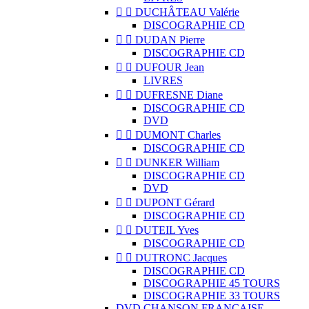


DUCHÂTEAU Valérie
DISCOGRAPHIE CD


DUDAN Pierre
DISCOGRAPHIE CD


DUFOUR Jean
LIVRES


DUFRESNE Diane
DISCOGRAPHIE CD
DVD


DUMONT Charles
DISCOGRAPHIE CD


DUNKER William
DISCOGRAPHIE CD
DVD


DUPONT Gérard
DISCOGRAPHIE CD


DUTEIL Yves
DISCOGRAPHIE CD


DUTRONC Jacques
DISCOGRAPHIE CD
DISCOGRAPHIE 45 TOURS
DISCOGRAPHIE 33 TOURS
DVD CHANSON FRANCAISE