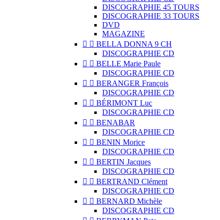
DISCOGRAPHIE 45 TOURS
DISCOGRAPHIE 33 TOURS
DVD
MAGAZINE


BELLA DONNA 9 CH
DISCOGRAPHIE CD


BELLE Marie Paule
DISCOGRAPHIE CD


BERANGER François
DISCOGRAPHIE CD


BÉRIMONT Luc
DISCOGRAPHIE CD


BENABAR
DISCOGRAPHIE CD


BENIN Morice
DISCOGRAPHIE CD


BERTIN Jacques
DISCOGRAPHIE CD


BERTRAND Clément
DISCOGRAPHIE CD


BERNARD Michèle
DISCOGRAPHIE CD