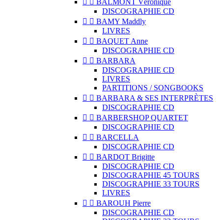


BALMONT Véronique
DISCOGRAPHIE CD


BAMY Maddly
LIVRES


BAQUET Anne
DISCOGRAPHIE CD


BARBARA
DISCOGRAPHIE CD
LIVRES
PARTITIONS / SONGBOOKS


BARBARA & SES INTERPRÈTES
DISCOGRAPHIE CD


BARBERSHOP QUARTET
DISCOGRAPHIE CD


BARCELLA
DISCOGRAPHIE CD


BARDOT Brigitte
DISCOGRAPHIE CD
DISCOGRAPHIE 45 TOURS
DISCOGRAPHIE 33 TOURS
LIVRES


BAROUH Pierre
DISCOGRAPHIE CD