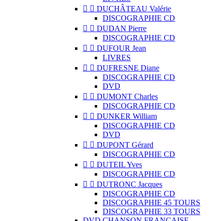


DUCHÂTEAU Valérie
DISCOGRAPHIE CD


DUDAN Pierre
DISCOGRAPHIE CD


DUFOUR Jean
LIVRES


DUFRESNE Diane
DISCOGRAPHIE CD
DVD


DUMONT Charles
DISCOGRAPHIE CD


DUNKER William
DISCOGRAPHIE CD
DVD


DUPONT Gérard
DISCOGRAPHIE CD


DUTEIL Yves
DISCOGRAPHIE CD


DUTRONC Jacques
DISCOGRAPHIE CD
DISCOGRAPHIE 45 TOURS
DISCOGRAPHIE 33 TOURS
DVD CHANSON FRANCAISE