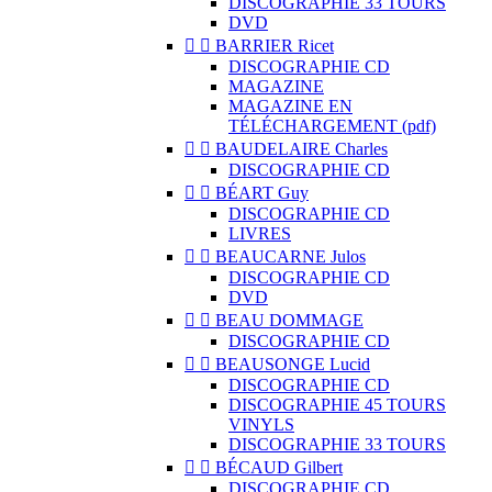
DISCOGRAPHIE 33 TOURS
DVD


BARRIER Ricet
DISCOGRAPHIE CD
MAGAZINE
MAGAZINE EN
TÉLÉCHARGEMENT (pdf)


BAUDELAIRE Charles
DISCOGRAPHIE CD


BÉART Guy
DISCOGRAPHIE CD
LIVRES


BEAUCARNE Julos
DISCOGRAPHIE CD
DVD


BEAU DOMMAGE
DISCOGRAPHIE CD


BEAUSONGE Lucid
DISCOGRAPHIE CD
DISCOGRAPHIE 45 TOURS
VINYLS
DISCOGRAPHIE 33 TOURS


BÉCAUD Gilbert
DISCOGRAPHIE CD