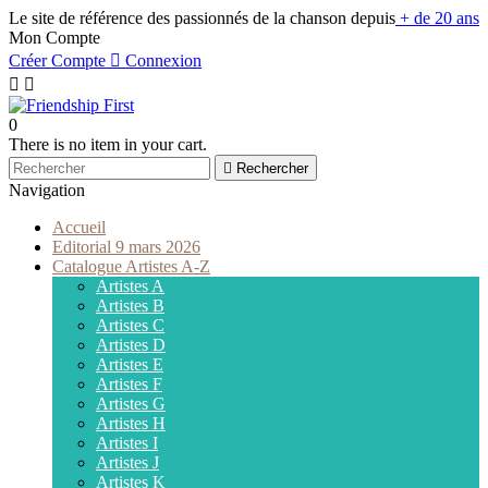
Le site de référence des passionnés de la chanson depuis
+ de 20 ans
Mon Compte
Créer Compte

Connexion


0
There is no item in your cart.

Rechercher
Navigation
Accueil
Editorial 9 mars 2026
Catalogue Artistes A-Z
Artistes A
Artistes B
Artistes C
Artistes D
Artistes E
Artistes F
Artistes G
Artistes H
Artistes I
Artistes J
Artistes K