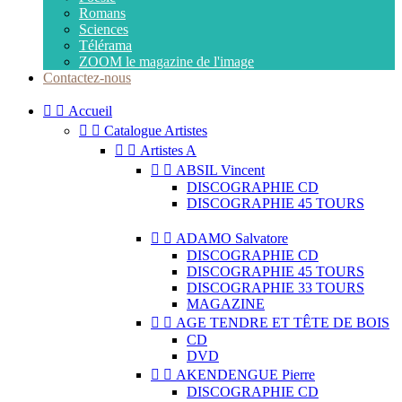
Romans
Sciences
Télérama
ZOOM le magazine de l'image
Contactez-nous


Accueil


Catalogue Artistes


Artistes A


ABSIL Vincent
DISCOGRAPHIE CD
DISCOGRAPHIE 45 TOURS


ADAMO Salvatore
DISCOGRAPHIE CD
DISCOGRAPHIE 45 TOURS
DISCOGRAPHIE 33 TOURS
MAGAZINE


AGE TENDRE ET TÊTE DE BOIS
CD
DVD


AKENDENGUE Pierre
DISCOGRAPHIE CD