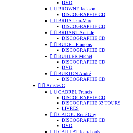
DVD


BROWNE Jackson
DISCOGRAPHIE CD


BRUA Jean-Max
DISCOGRAPHIE CD


BRUANT Aristide
DISCOGRAPHIE CD


BUDET François
DISCOGRAPHIE CD


BUHLER Michel
DISCOGRAPHIE CD
DVD


BURTON André
DISCOGRAPHIE CD


Artistes C


CABREL Francis
DISCOGRAPHIE CD
DISCOGRAPHIE 33 TOURS
LIVRES


CADOU René Guy
DISCOGRAPHIE CD
DVD


CAILLAT Jean-Louis