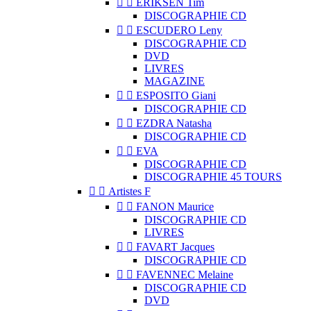


ERIKSEN Tim
DISCOGRAPHIE CD


ESCUDERO Leny
DISCOGRAPHIE CD
DVD
LIVRES
MAGAZINE


ESPOSITO Giani
DISCOGRAPHIE CD


EZDRA Natasha
DISCOGRAPHIE CD


EVA
DISCOGRAPHIE CD
DISCOGRAPHIE 45 TOURS


Artistes F


FANON Maurice
DISCOGRAPHIE CD
LIVRES


FAVART Jacques
DISCOGRAPHIE CD


FAVENNEC Melaine
DISCOGRAPHIE CD
DVD