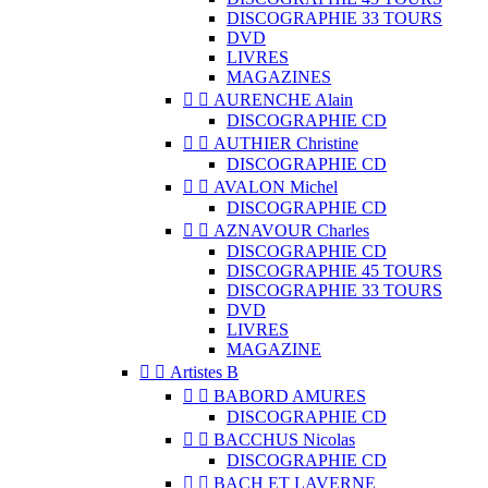
DISCOGRAPHIE 33 TOURS
DVD
LIVRES
MAGAZINES


AURENCHE Alain
DISCOGRAPHIE CD


AUTHIER Christine
DISCOGRAPHIE CD


AVALON Michel
DISCOGRAPHIE CD


AZNAVOUR Charles
DISCOGRAPHIE CD
DISCOGRAPHIE 45 TOURS
DISCOGRAPHIE 33 TOURS
DVD
LIVRES
MAGAZINE


Artistes B


BABORD AMURES
DISCOGRAPHIE CD


BACCHUS Nicolas
DISCOGRAPHIE CD


BACH ET LAVERNE