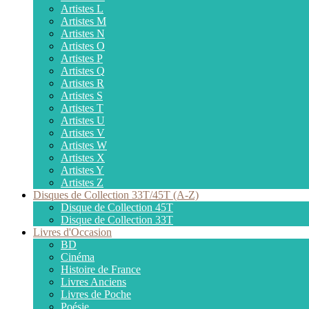
Artistes L
Artistes M
Artistes N
Artistes O
Artistes P
Artistes Q
Artistes R
Artistes S
Artistes T
Artistes U
Artistes V
Artistes W
Artistes X
Artistes Y
Artistes Z
Disques de Collection 33T/45T (A-Z)
Disque de Collection 45T
Disque de Collection 33T
Livres d'Occasion
BD
Cinéma
Histoire de France
Livres Anciens
Livres de Poche
Poésie