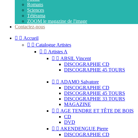
Romans
Sciences
Télérama
ZOOM le magazine de l'image
Contactez-nous


Accueil


Catalogue Artistes


Artistes A


ABSIL Vincent
DISCOGRAPHIE CD
DISCOGRAPHIE 45 TOURS


ADAMO Salvatore
DISCOGRAPHIE CD
DISCOGRAPHIE 45 TOURS
DISCOGRAPHIE 33 TOURS
MAGAZINE


AGE TENDRE ET TÊTE DE BOIS
CD
DVD


AKENDENGUE Pierre
DISCOGRAPHIE CD