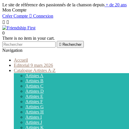
Le site de référence des passionnés de la chanson depuis
+ de 20 ans
Mon Compte
Créer Compte

Connexion


0
There is no item in your cart.

Rechercher
Navigation
Accueil
Editorial 9 mars 2026
Catalogue Artistes A-Z
Artistes A
Artistes B
Artistes C
Artistes D
Artistes E
Artistes F
Artistes G
Artistes H
Artistes I
Artistes J
Artistes K