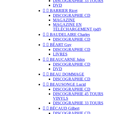
DISCOGRAPHIE 33 TOURS
DVD


BARRIER Ricet
DISCOGRAPHIE CD
MAGAZINE
MAGAZINE EN
TÉLÉCHARGEMENT (pdf)


BAUDELAIRE Charles
DISCOGRAPHIE CD


BÉART Guy
DISCOGRAPHIE CD
LIVRES


BEAUCARNE Julos
DISCOGRAPHIE CD
DVD


BEAU DOMMAGE
DISCOGRAPHIE CD


BEAUSONGE Lucid
DISCOGRAPHIE CD
DISCOGRAPHIE 45 TOURS
VINYLS
DISCOGRAPHIE 33 TOURS


BÉCAUD Gilbert
DISCOGRAPHIE CD