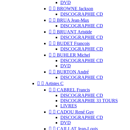
DVD


BROWNE Jackson
DISCOGRAPHIE CD


BRUA Jean-Max
DISCOGRAPHIE CD


BRUANT Aristide
DISCOGRAPHIE CD


BUDET François
DISCOGRAPHIE CD


BUHLER Michel
DISCOGRAPHIE CD
DVD


BURTON André
DISCOGRAPHIE CD


Artistes C


CABREL Francis
DISCOGRAPHIE CD
DISCOGRAPHIE 33 TOURS
LIVRES


CADOU René Guy
DISCOGRAPHIE CD
DVD


CAILLAT Jean-Louis