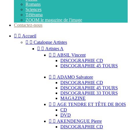
Romans
Sciences
Télérama
ZOOM le magazine de l'image
Contactez-nous


Accueil


Catalogue Artistes


Artistes A


ABSIL Vincent
DISCOGRAPHIE CD
DISCOGRAPHIE 45 TOURS


ADAMO Salvatore
DISCOGRAPHIE CD
DISCOGRAPHIE 45 TOURS
DISCOGRAPHIE 33 TOURS
MAGAZINE


AGE TENDRE ET TÊTE DE BOIS
CD
DVD


AKENDENGUE Pierre
DISCOGRAPHIE CD