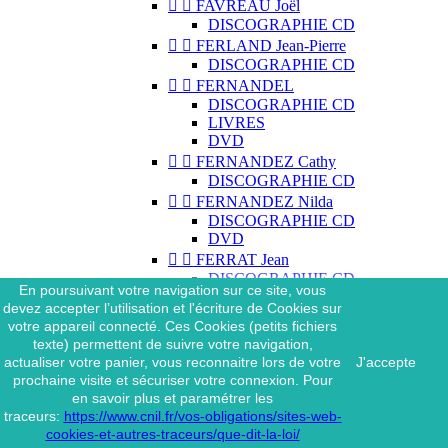


FAVREAU Joël
DISCOGRAPHIE CD


FERLAND Jean-Pierre
DISCOGRAPHIE CD


FERNANDEL
DISCOGRAPHIE CD
LIVRES
DVD


FERNANDEZ Cathy
DISCOGRAPHIE CD


FERNANDEZ Nilda
DISCOGRAPHIE CD
DVD


FERRAT Jean
DISCOGRAPHIE CD
En poursuivant votre navigation sur ce site, vous
DISCOGRAPHIE 45 TOURS
devez accepter l’utilisation et l'écriture de Cookies sur
DISCOGRAPHIE 33 TOURS
votre appareil connecté. Ces Cookies (petits fichiers
DVD
texte) permettent de suivre votre navigation,
MAGAZINE
actualiser votre panier, vous reconnaitre lors de votre
J'accepte


FERRAT Jean & SES
prochaine visite et sécuriser votre connexion. Pour
INTERPRÈTES
en savoir plus et paramétrer les
DISCOGRAPHIE CD
traceurs:
https://www.cnil.fr/vos-obligations/sites-web-


FERRÉ Léo
cookies-et-autres-traceurs/que-dit-la-loi/