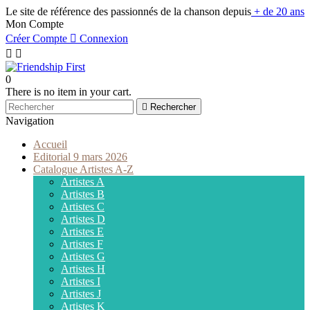
Le site de référence des passionnés de la chanson depuis
+ de 20 ans
Mon Compte
Créer Compte

Connexion


0
There is no item in your cart.

Rechercher
Navigation
Accueil
Editorial 9 mars 2026
Catalogue Artistes A-Z
Artistes A
Artistes B
Artistes C
Artistes D
Artistes E
Artistes F
Artistes G
Artistes H
Artistes I
Artistes J
Artistes K