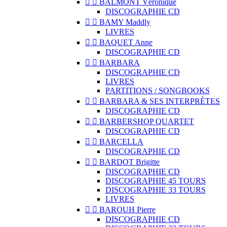


BALMONT Véronique
DISCOGRAPHIE CD


BAMY Maddly
LIVRES


BAQUET Anne
DISCOGRAPHIE CD


BARBARA
DISCOGRAPHIE CD
LIVRES
PARTITIONS / SONGBOOKS


BARBARA & SES INTERPRÈTES
DISCOGRAPHIE CD


BARBERSHOP QUARTET
DISCOGRAPHIE CD


BARCELLA
DISCOGRAPHIE CD


BARDOT Brigitte
DISCOGRAPHIE CD
DISCOGRAPHIE 45 TOURS
DISCOGRAPHIE 33 TOURS
LIVRES


BAROUH Pierre
DISCOGRAPHIE CD