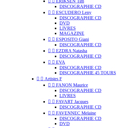


ERIKSEN Tim
DISCOGRAPHIE CD


ESCUDERO Leny
DISCOGRAPHIE CD
DVD
LIVRES
MAGAZINE


ESPOSITO Giani
DISCOGRAPHIE CD


EZDRA Natasha
DISCOGRAPHIE CD


EVA
DISCOGRAPHIE CD
DISCOGRAPHIE 45 TOURS


Artistes F


FANON Maurice
DISCOGRAPHIE CD
LIVRES


FAVART Jacques
DISCOGRAPHIE CD


FAVENNEC Melaine
DISCOGRAPHIE CD
DVD