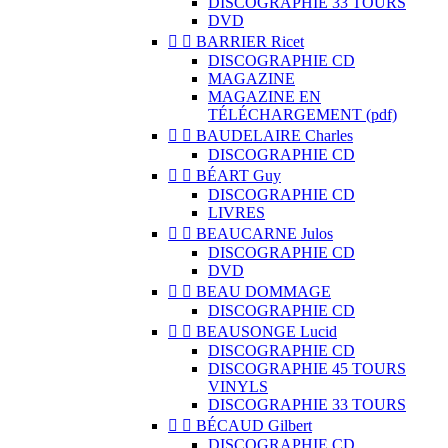
DISCOGRAPHIE 33 TOURS
DVD


BARRIER Ricet
DISCOGRAPHIE CD
MAGAZINE
MAGAZINE EN
TÉLÉCHARGEMENT (pdf)


BAUDELAIRE Charles
DISCOGRAPHIE CD


BÉART Guy
DISCOGRAPHIE CD
LIVRES


BEAUCARNE Julos
DISCOGRAPHIE CD
DVD


BEAU DOMMAGE
DISCOGRAPHIE CD


BEAUSONGE Lucid
DISCOGRAPHIE CD
DISCOGRAPHIE 45 TOURS
VINYLS
DISCOGRAPHIE 33 TOURS


BÉCAUD Gilbert
DISCOGRAPHIE CD