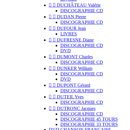


DUCHÂTEAU Valérie
DISCOGRAPHIE CD


DUDAN Pierre
DISCOGRAPHIE CD


DUFOUR Jean
LIVRES


DUFRESNE Diane
DISCOGRAPHIE CD
DVD


DUMONT Charles
DISCOGRAPHIE CD


DUNKER William
DISCOGRAPHIE CD
DVD


DUPONT Gérard
DISCOGRAPHIE CD


DUTEIL Yves
DISCOGRAPHIE CD


DUTRONC Jacques
DISCOGRAPHIE CD
DISCOGRAPHIE 45 TOURS
DISCOGRAPHIE 33 TOURS
DVD CHANSON FRANCAISE