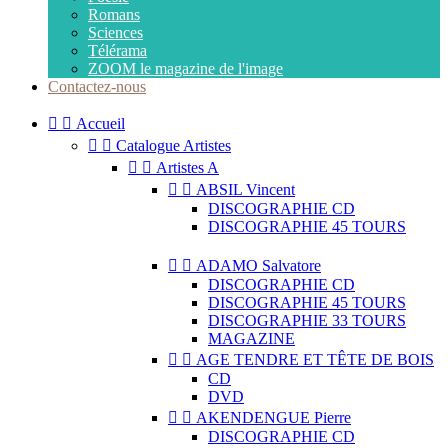
Romans
Sciences
Télérama
ZOOM le magazine de l'image
Contactez-nous


Accueil


Catalogue Artistes


Artistes A


ABSIL Vincent
DISCOGRAPHIE CD
DISCOGRAPHIE 45 TOURS


ADAMO Salvatore
DISCOGRAPHIE CD
DISCOGRAPHIE 45 TOURS
DISCOGRAPHIE 33 TOURS
MAGAZINE


AGE TENDRE ET TÊTE DE BOIS
CD
DVD


AKENDENGUE Pierre
DISCOGRAPHIE CD