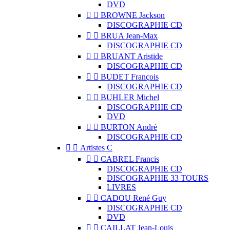
DVD


BROWNE Jackson
DISCOGRAPHIE CD


BRUA Jean-Max
DISCOGRAPHIE CD


BRUANT Aristide
DISCOGRAPHIE CD


BUDET François
DISCOGRAPHIE CD


BUHLER Michel
DISCOGRAPHIE CD
DVD


BURTON André
DISCOGRAPHIE CD


Artistes C


CABREL Francis
DISCOGRAPHIE CD
DISCOGRAPHIE 33 TOURS
LIVRES


CADOU René Guy
DISCOGRAPHIE CD
DVD


CAILLAT Jean-Louis