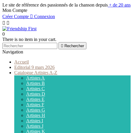
Le site de référence des passionnés de la chanson depuis
+ de 20 ans
Mon Compte
Créer Compte

Connexion


0
There is no item in your cart.

Rechercher
Navigation
Accueil
Editorial 9 mars 2026
Catalogue Artistes A-Z
Artistes A
Artistes B
Artistes C
Artistes D
Artistes E
Artistes F
Artistes G
Artistes H
Artistes I
Artistes J
Artistes K