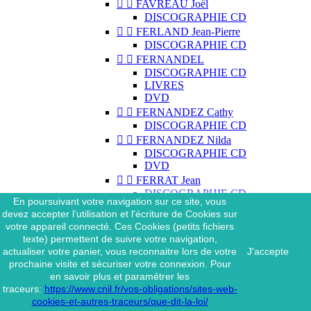


FAVREAU Joël
DISCOGRAPHIE CD


FERLAND Jean-Pierre
DISCOGRAPHIE CD


FERNANDEL
DISCOGRAPHIE CD
LIVRES
DVD


FERNANDEZ Cathy
DISCOGRAPHIE CD


FERNANDEZ Nilda
DISCOGRAPHIE CD
DVD


FERRAT Jean
DISCOGRAPHIE CD
En poursuivant votre navigation sur ce site, vous
DISCOGRAPHIE 45 TOURS
devez accepter l’utilisation et l'écriture de Cookies sur
DISCOGRAPHIE 33 TOURS
votre appareil connecté. Ces Cookies (petits fichiers
DVD
texte) permettent de suivre votre navigation,
MAGAZINE
actualiser votre panier, vous reconnaitre lors de votre
J'accepte


FERRAT Jean & SES
prochaine visite et sécuriser votre connexion. Pour
INTERPRÈTES
en savoir plus et paramétrer les
DISCOGRAPHIE CD
traceurs:
https://www.cnil.fr/vos-obligations/sites-web-


FERRÉ Léo
cookies-et-autres-traceurs/que-dit-la-loi/