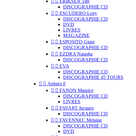


ERIKSEN Tim
DISCOGRAPHIE CD


ESCUDERO Leny
DISCOGRAPHIE CD
DVD
LIVRES
MAGAZINE


ESPOSITO Giani
DISCOGRAPHIE CD


EZDRA Natasha
DISCOGRAPHIE CD


EVA
DISCOGRAPHIE CD
DISCOGRAPHIE 45 TOURS


Artistes F


FANON Maurice
DISCOGRAPHIE CD
LIVRES


FAVART Jacques
DISCOGRAPHIE CD


FAVENNEC Melaine
DISCOGRAPHIE CD
DVD