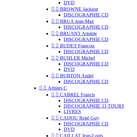
DVD


BROWNE Jackson
DISCOGRAPHIE CD


BRUA Jean-Max
DISCOGRAPHIE CD


BRUANT Aristide
DISCOGRAPHIE CD


BUDET François
DISCOGRAPHIE CD


BUHLER Michel
DISCOGRAPHIE CD
DVD


BURTON André
DISCOGRAPHIE CD


Artistes C


CABREL Francis
DISCOGRAPHIE CD
DISCOGRAPHIE 33 TOURS
LIVRES


CADOU René Guy
DISCOGRAPHIE CD
DVD


CAILLAT Jean-Louis