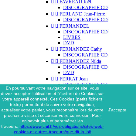


FAVREAU Joël
DISCOGRAPHIE CD


FERLAND Jean-Pierre
DISCOGRAPHIE CD


FERNANDEL
DISCOGRAPHIE CD
LIVRES
DVD


FERNANDEZ Cathy
DISCOGRAPHIE CD


FERNANDEZ Nilda
DISCOGRAPHIE CD
DVD


FERRAT Jean
DISCOGRAPHIE CD
En poursuivant votre navigation sur ce site, vous
DISCOGRAPHIE 45 TOURS
devez accepter l’utilisation et l'écriture de Cookies sur
DISCOGRAPHIE 33 TOURS
votre appareil connecté. Ces Cookies (petits fichiers
DVD
texte) permettent de suivre votre navigation,
MAGAZINE
actualiser votre panier, vous reconnaitre lors de votre
J'accepte


FERRAT Jean & SES
prochaine visite et sécuriser votre connexion. Pour
INTERPRÈTES
en savoir plus et paramétrer les
DISCOGRAPHIE CD
traceurs:
https://www.cnil.fr/vos-obligations/sites-web-


FERRÉ Léo
cookies-et-autres-traceurs/que-dit-la-loi/