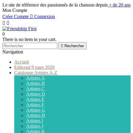
Le site de référence des passionnés de la chanson depuis
+ de 20 ans
Mon Compte
Créer Compte

Connexion


0
There is no item in your cart.

Rechercher
Navigation
Accueil
Editorial 9 mars 2026
Catalogue Artistes A-Z
Artistes A
Artistes B
Artistes C
Artistes D
Artistes E
Artistes F
Artistes G
Artistes H
Artistes I
Artistes J
Artistes K