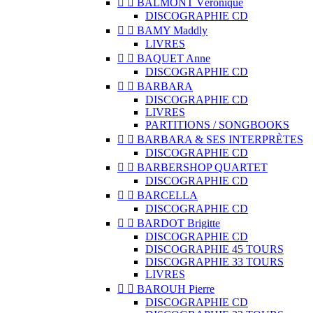


BALMONT Véronique
DISCOGRAPHIE CD


BAMY Maddly
LIVRES


BAQUET Anne
DISCOGRAPHIE CD


BARBARA
DISCOGRAPHIE CD
LIVRES
PARTITIONS / SONGBOOKS


BARBARA & SES INTERPRÈTES
DISCOGRAPHIE CD


BARBERSHOP QUARTET
DISCOGRAPHIE CD


BARCELLA
DISCOGRAPHIE CD


BARDOT Brigitte
DISCOGRAPHIE CD
DISCOGRAPHIE 45 TOURS
DISCOGRAPHIE 33 TOURS
LIVRES


BAROUH Pierre
DISCOGRAPHIE CD