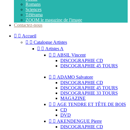
Romans
Sciences
Télérama
ZOOM le magazine de l'image
Contactez-nous


Accueil


Catalogue Artistes


Artistes A


ABSIL Vincent
DISCOGRAPHIE CD
DISCOGRAPHIE 45 TOURS


ADAMO Salvatore
DISCOGRAPHIE CD
DISCOGRAPHIE 45 TOURS
DISCOGRAPHIE 33 TOURS
MAGAZINE


AGE TENDRE ET TÊTE DE BOIS
CD
DVD


AKENDENGUE Pierre
DISCOGRAPHIE CD