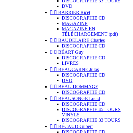
DISCOGRAPHIE 33 TOURS
DVD


BARRIER Ricet
DISCOGRAPHIE CD
MAGAZINE
MAGAZINE EN
TÉLÉCHARGEMENT (pdf)


BAUDELAIRE Charles
DISCOGRAPHIE CD


BÉART Guy
DISCOGRAPHIE CD
LIVRES


BEAUCARNE Julos
DISCOGRAPHIE CD
DVD


BEAU DOMMAGE
DISCOGRAPHIE CD


BEAUSONGE Lucid
DISCOGRAPHIE CD
DISCOGRAPHIE 45 TOURS
VINYLS
DISCOGRAPHIE 33 TOURS


BÉCAUD Gilbert
DISCOGRAPHIE CD