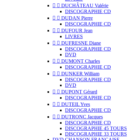


DUCHÂTEAU Valérie
DISCOGRAPHIE CD


DUDAN Pierre
DISCOGRAPHIE CD


DUFOUR Jean
LIVRES


DUFRESNE Diane
DISCOGRAPHIE CD
DVD


DUMONT Charles
DISCOGRAPHIE CD


DUNKER William
DISCOGRAPHIE CD
DVD


DUPONT Gérard
DISCOGRAPHIE CD


DUTEIL Yves
DISCOGRAPHIE CD


DUTRONC Jacques
DISCOGRAPHIE CD
DISCOGRAPHIE 45 TOURS
DISCOGRAPHIE 33 TOURS
DVD CHANSON FRANCAISE