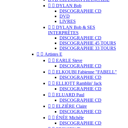


DYLAN Bob
DISCOGRAPHIE CD
DVD
LIVRES


DYLAN Bob & SES
INTERPRÈTES
DISCOGRAPHIE CD
DISCOGRAPHIE 45 TOURS
DISCOGRAPHIE 33 TOURS


Artistes E


EARLE Steve
DISCOGRAPHIE CD


ELKOUBI Fabienne "FABELL"
DISCOGRAPHIE CD


ELLIOTT Ramblin' Jack
DISCOGRAPHIE CD


ELUARD Paul
DISCOGRAPHIE CD


ELZIÈRE Claire
DISCOGRAPHIE CD


ÉNÉE Michèle
DISCOGRAPHIE CD