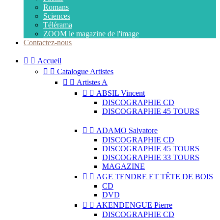
Romans
Sciences
Télérama
ZOOM le magazine de l'image
Contactez-nous


Accueil


Catalogue Artistes


Artistes A


ABSIL Vincent
DISCOGRAPHIE CD
DISCOGRAPHIE 45 TOURS


ADAMO Salvatore
DISCOGRAPHIE CD
DISCOGRAPHIE 45 TOURS
DISCOGRAPHIE 33 TOURS
MAGAZINE


AGE TENDRE ET TÊTE DE BOIS
CD
DVD


AKENDENGUE Pierre
DISCOGRAPHIE CD