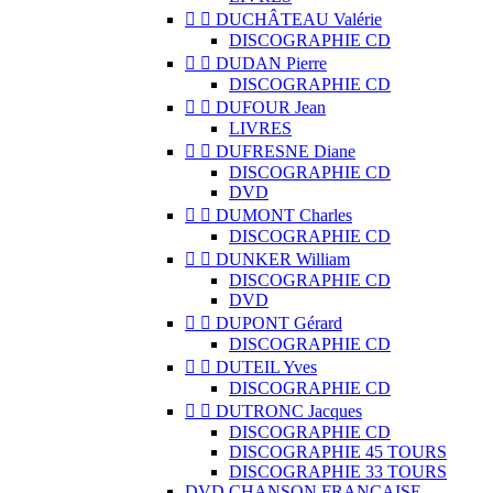


DUCHÂTEAU Valérie
DISCOGRAPHIE CD


DUDAN Pierre
DISCOGRAPHIE CD


DUFOUR Jean
LIVRES


DUFRESNE Diane
DISCOGRAPHIE CD
DVD


DUMONT Charles
DISCOGRAPHIE CD


DUNKER William
DISCOGRAPHIE CD
DVD


DUPONT Gérard
DISCOGRAPHIE CD


DUTEIL Yves
DISCOGRAPHIE CD


DUTRONC Jacques
DISCOGRAPHIE CD
DISCOGRAPHIE 45 TOURS
DISCOGRAPHIE 33 TOURS
DVD CHANSON FRANCAISE