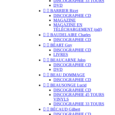
DISCOGRAPHIE 33 TOURS
DVD


BARRIER Ricet
DISCOGRAPHIE CD
MAGAZINE
MAGAZINE EN
TÉLÉCHARGEMENT (pdf)


BAUDELAIRE Charles
DISCOGRAPHIE CD


BÉART Guy
DISCOGRAPHIE CD
LIVRES


BEAUCARNE Julos
DISCOGRAPHIE CD
DVD


BEAU DOMMAGE
DISCOGRAPHIE CD


BEAUSONGE Lucid
DISCOGRAPHIE CD
DISCOGRAPHIE 45 TOURS
VINYLS
DISCOGRAPHIE 33 TOURS


BÉCAUD Gilbert
DISCOGRAPHIE CD