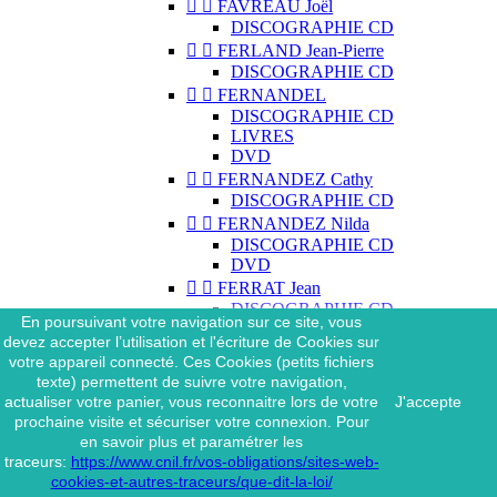


FAVREAU Joël
DISCOGRAPHIE CD


FERLAND Jean-Pierre
DISCOGRAPHIE CD


FERNANDEL
DISCOGRAPHIE CD
LIVRES
DVD


FERNANDEZ Cathy
DISCOGRAPHIE CD


FERNANDEZ Nilda
DISCOGRAPHIE CD
DVD


FERRAT Jean
DISCOGRAPHIE CD
En poursuivant votre navigation sur ce site, vous
DISCOGRAPHIE 45 TOURS
devez accepter l’utilisation et l'écriture de Cookies sur
DISCOGRAPHIE 33 TOURS
votre appareil connecté. Ces Cookies (petits fichiers
DVD
texte) permettent de suivre votre navigation,
MAGAZINE
actualiser votre panier, vous reconnaitre lors de votre
J'accepte


FERRAT Jean & SES
prochaine visite et sécuriser votre connexion. Pour
INTERPRÈTES
en savoir plus et paramétrer les
DISCOGRAPHIE CD
traceurs:
https://www.cnil.fr/vos-obligations/sites-web-


FERRÉ Léo
cookies-et-autres-traceurs/que-dit-la-loi/