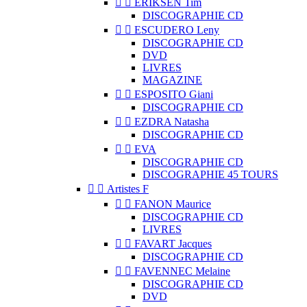


ERIKSEN Tim
DISCOGRAPHIE CD


ESCUDERO Leny
DISCOGRAPHIE CD
DVD
LIVRES
MAGAZINE


ESPOSITO Giani
DISCOGRAPHIE CD


EZDRA Natasha
DISCOGRAPHIE CD


EVA
DISCOGRAPHIE CD
DISCOGRAPHIE 45 TOURS


Artistes F


FANON Maurice
DISCOGRAPHIE CD
LIVRES


FAVART Jacques
DISCOGRAPHIE CD


FAVENNEC Melaine
DISCOGRAPHIE CD
DVD