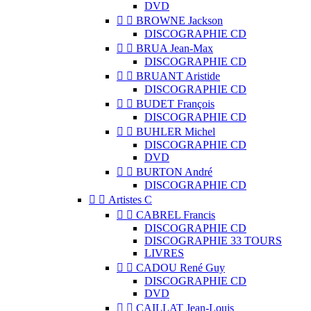
DVD


BROWNE Jackson
DISCOGRAPHIE CD


BRUA Jean-Max
DISCOGRAPHIE CD


BRUANT Aristide
DISCOGRAPHIE CD


BUDET François
DISCOGRAPHIE CD


BUHLER Michel
DISCOGRAPHIE CD
DVD


BURTON André
DISCOGRAPHIE CD


Artistes C


CABREL Francis
DISCOGRAPHIE CD
DISCOGRAPHIE 33 TOURS
LIVRES


CADOU René Guy
DISCOGRAPHIE CD
DVD


CAILLAT Jean-Louis