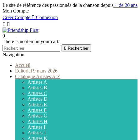
Le site de référence des passionnés de la chanson depuis
+ de 20 ans
Mon Compte
Créer Compte

Connexion


0
There is no item in your cart.

Rechercher
Navigation
Accueil
Editorial 9 mars 2026
Catalogue Artistes A-Z
Artistes A
Artistes B
Artistes C
Artistes D
Artistes E
Artistes F
Artistes G
Artistes H
Artistes I
Artistes J
Artistes K