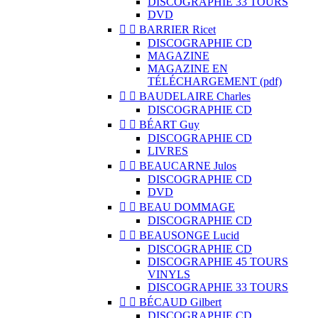
DISCOGRAPHIE 33 TOURS
DVD


BARRIER Ricet
DISCOGRAPHIE CD
MAGAZINE
MAGAZINE EN
TÉLÉCHARGEMENT (pdf)


BAUDELAIRE Charles
DISCOGRAPHIE CD


BÉART Guy
DISCOGRAPHIE CD
LIVRES


BEAUCARNE Julos
DISCOGRAPHIE CD
DVD


BEAU DOMMAGE
DISCOGRAPHIE CD


BEAUSONGE Lucid
DISCOGRAPHIE CD
DISCOGRAPHIE 45 TOURS
VINYLS
DISCOGRAPHIE 33 TOURS


BÉCAUD Gilbert
DISCOGRAPHIE CD