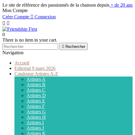
Le site de référence des passionnés de la chanson depuis
+ de 20 ans
Mon Compte
Créer Compte

Connexion


0
There is no item in your cart.

Rechercher
Navigation
Accueil
Editorial 9 mars 2026
Catalogue Artistes A-Z
Artistes A
Artistes B
Artistes C
Artistes D
Artistes E
Artistes F
Artistes G
Artistes H
Artistes I
Artistes J
Artistes K