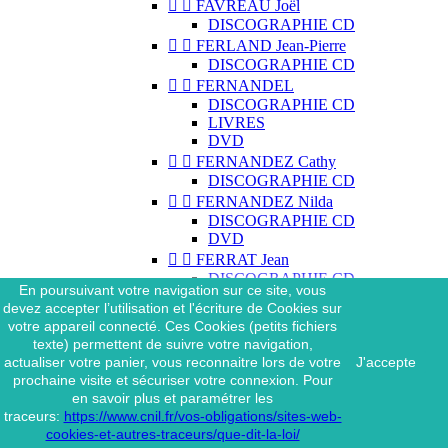


FAVREAU Joël
DISCOGRAPHIE CD


FERLAND Jean-Pierre
DISCOGRAPHIE CD


FERNANDEL
DISCOGRAPHIE CD
LIVRES
DVD


FERNANDEZ Cathy
DISCOGRAPHIE CD


FERNANDEZ Nilda
DISCOGRAPHIE CD
DVD


FERRAT Jean
DISCOGRAPHIE CD
En poursuivant votre navigation sur ce site, vous
DISCOGRAPHIE 45 TOURS
devez accepter l’utilisation et l'écriture de Cookies sur
DISCOGRAPHIE 33 TOURS
votre appareil connecté. Ces Cookies (petits fichiers
DVD
texte) permettent de suivre votre navigation,
MAGAZINE
actualiser votre panier, vous reconnaitre lors de votre
J'accepte


FERRAT Jean & SES
prochaine visite et sécuriser votre connexion. Pour
INTERPRÈTES
en savoir plus et paramétrer les
DISCOGRAPHIE CD
traceurs:
https://www.cnil.fr/vos-obligations/sites-web-


FERRÉ Léo
cookies-et-autres-traceurs/que-dit-la-loi/