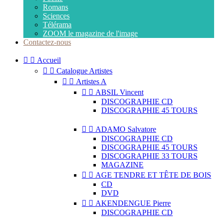
Romans
Sciences
Télérama
ZOOM le magazine de l'image
Contactez-nous


Accueil


Catalogue Artistes


Artistes A


ABSIL Vincent
DISCOGRAPHIE CD
DISCOGRAPHIE 45 TOURS


ADAMO Salvatore
DISCOGRAPHIE CD
DISCOGRAPHIE 45 TOURS
DISCOGRAPHIE 33 TOURS
MAGAZINE


AGE TENDRE ET TÊTE DE BOIS
CD
DVD


AKENDENGUE Pierre
DISCOGRAPHIE CD