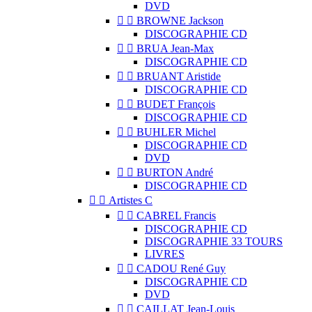
DVD


BROWNE Jackson
DISCOGRAPHIE CD


BRUA Jean-Max
DISCOGRAPHIE CD


BRUANT Aristide
DISCOGRAPHIE CD


BUDET François
DISCOGRAPHIE CD


BUHLER Michel
DISCOGRAPHIE CD
DVD


BURTON André
DISCOGRAPHIE CD


Artistes C


CABREL Francis
DISCOGRAPHIE CD
DISCOGRAPHIE 33 TOURS
LIVRES


CADOU René Guy
DISCOGRAPHIE CD
DVD


CAILLAT Jean-Louis