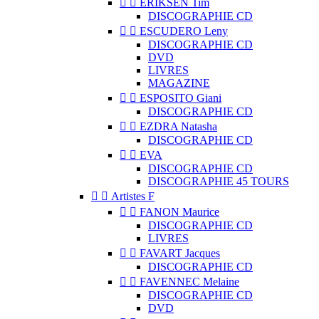


ERIKSEN Tim
DISCOGRAPHIE CD


ESCUDERO Leny
DISCOGRAPHIE CD
DVD
LIVRES
MAGAZINE


ESPOSITO Giani
DISCOGRAPHIE CD


EZDRA Natasha
DISCOGRAPHIE CD


EVA
DISCOGRAPHIE CD
DISCOGRAPHIE 45 TOURS


Artistes F


FANON Maurice
DISCOGRAPHIE CD
LIVRES


FAVART Jacques
DISCOGRAPHIE CD


FAVENNEC Melaine
DISCOGRAPHIE CD
DVD