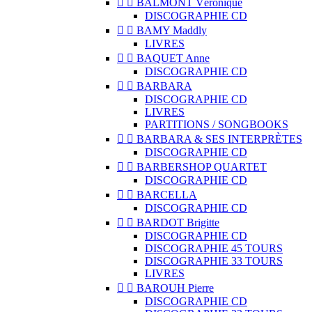


BALMONT Véronique
DISCOGRAPHIE CD


BAMY Maddly
LIVRES


BAQUET Anne
DISCOGRAPHIE CD


BARBARA
DISCOGRAPHIE CD
LIVRES
PARTITIONS / SONGBOOKS


BARBARA & SES INTERPRÈTES
DISCOGRAPHIE CD


BARBERSHOP QUARTET
DISCOGRAPHIE CD


BARCELLA
DISCOGRAPHIE CD


BARDOT Brigitte
DISCOGRAPHIE CD
DISCOGRAPHIE 45 TOURS
DISCOGRAPHIE 33 TOURS
LIVRES


BAROUH Pierre
DISCOGRAPHIE CD