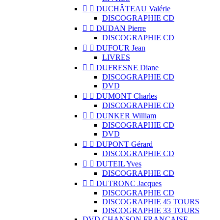


DUCHÂTEAU Valérie
DISCOGRAPHIE CD


DUDAN Pierre
DISCOGRAPHIE CD


DUFOUR Jean
LIVRES


DUFRESNE Diane
DISCOGRAPHIE CD
DVD


DUMONT Charles
DISCOGRAPHIE CD


DUNKER William
DISCOGRAPHIE CD
DVD


DUPONT Gérard
DISCOGRAPHIE CD


DUTEIL Yves
DISCOGRAPHIE CD


DUTRONC Jacques
DISCOGRAPHIE CD
DISCOGRAPHIE 45 TOURS
DISCOGRAPHIE 33 TOURS
DVD CHANSON FRANCAISE