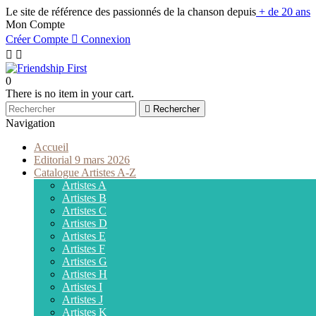
Le site de référence des passionnés de la chanson depuis
+ de 20 ans
Mon Compte
Créer Compte

Connexion


0
There is no item in your cart.

Rechercher
Navigation
Accueil
Editorial 9 mars 2026
Catalogue Artistes A-Z
Artistes A
Artistes B
Artistes C
Artistes D
Artistes E
Artistes F
Artistes G
Artistes H
Artistes I
Artistes J
Artistes K