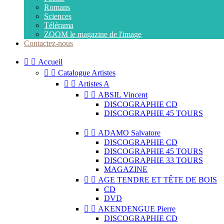
Romans
Sciences
Télérama
ZOOM le magazine de l'image
Contactez-nous


Accueil


Catalogue Artistes


Artistes A


ABSIL Vincent
DISCOGRAPHIE CD
DISCOGRAPHIE 45 TOURS


ADAMO Salvatore
DISCOGRAPHIE CD
DISCOGRAPHIE 45 TOURS
DISCOGRAPHIE 33 TOURS
MAGAZINE


AGE TENDRE ET TÊTE DE BOIS
CD
DVD


AKENDENGUE Pierre
DISCOGRAPHIE CD