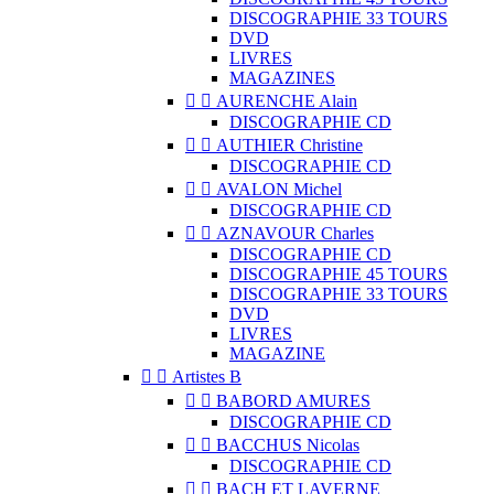
DISCOGRAPHIE 33 TOURS
DVD
LIVRES
MAGAZINES


AURENCHE Alain
DISCOGRAPHIE CD


AUTHIER Christine
DISCOGRAPHIE CD


AVALON Michel
DISCOGRAPHIE CD


AZNAVOUR Charles
DISCOGRAPHIE CD
DISCOGRAPHIE 45 TOURS
DISCOGRAPHIE 33 TOURS
DVD
LIVRES
MAGAZINE


Artistes B


BABORD AMURES
DISCOGRAPHIE CD


BACCHUS Nicolas
DISCOGRAPHIE CD


BACH ET LAVERNE