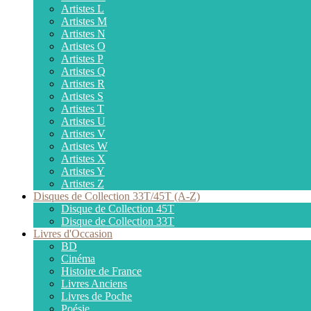
Artistes L
Artistes M
Artistes N
Artistes O
Artistes P
Artistes Q
Artistes R
Artistes S
Artistes T
Artistes U
Artistes V
Artistes W
Artistes X
Artistes Y
Artistes Z
Disques de Collection 33T/45T (A-Z)
Disque de Collection 45T
Disque de Collection 33T
Livres d'Occasion
BD
Cinéma
Histoire de France
Livres Anciens
Livres de Poche
Poésie