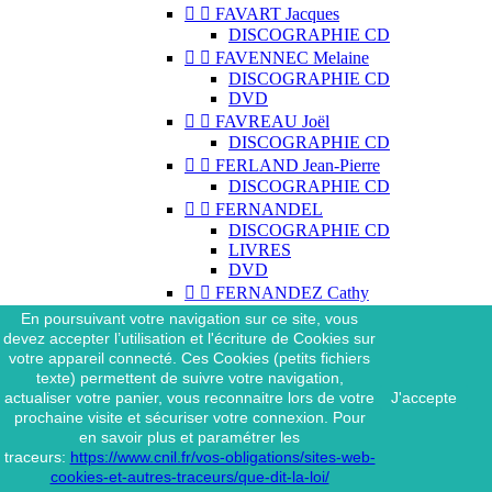


FAVART Jacques
DISCOGRAPHIE CD


FAVENNEC Melaine
DISCOGRAPHIE CD
DVD


FAVREAU Joël
DISCOGRAPHIE CD


FERLAND Jean-Pierre
DISCOGRAPHIE CD


FERNANDEL
DISCOGRAPHIE CD
LIVRES
DVD


FERNANDEZ Cathy
DISCOGRAPHIE CD
En poursuivant votre navigation sur ce site, vous


FERNANDEZ Nilda
devez accepter l’utilisation et l'écriture de Cookies sur
DISCOGRAPHIE CD
votre appareil connecté. Ces Cookies (petits fichiers
DVD
texte) permettent de suivre votre navigation,
actualiser votre panier, vous reconnaitre lors de votre
J'accepte


FERRAT Jean
prochaine visite et sécuriser votre connexion. Pour
DISCOGRAPHIE CD
en savoir plus et paramétrer les
DISCOGRAPHIE 45 TOURS
traceurs:
https://www.cnil.fr/vos-obligations/sites-web-
DISCOGRAPHIE 33 TOURS
cookies-et-autres-traceurs/que-dit-la-loi/
DVD