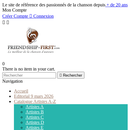
Le site de référence des passionnés de la chanson depuis
+ de 20 ans
Mon Compte
Créer Compte

Connexion


0
There is no item in your cart.

Rechercher
Navigation
Accueil
Editorial 9 mars 2026
Catalogue Artistes A-Z
Artistes A
Artistes B
Artistes C
Artistes D
Artistes E