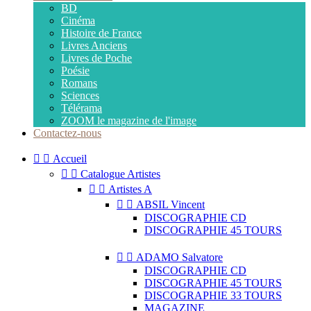
BD
Cinéma
Histoire de France
Livres Anciens
Livres de Poche
Poésie
Romans
Sciences
Télérama
ZOOM le magazine de l'image
Contactez-nous


Accueil


Catalogue Artistes


Artistes A


ABSIL Vincent
DISCOGRAPHIE CD
DISCOGRAPHIE 45 TOURS


ADAMO Salvatore
DISCOGRAPHIE CD
DISCOGRAPHIE 45 TOURS
DISCOGRAPHIE 33 TOURS
MAGAZINE