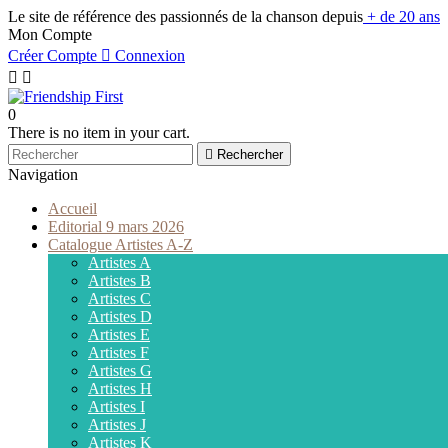
Le site de référence des passionnés de la chanson depuis
+ de 20 ans
Mon Compte
Créer Compte

Connexion


0
There is no item in your cart.

Rechercher
Navigation
Accueil
Editorial 9 mars 2026
Catalogue Artistes A-Z
Artistes A
Artistes B
Artistes C
Artistes D
Artistes E
Artistes F
Artistes G
Artistes H
Artistes I
Artistes J
Artistes K