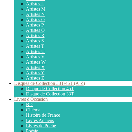
Artistes L
Artistes M
Artistes N
Artistes O
Artistes P
Artistes Q
Artistes R
Artistes S
Artistes T
Artistes U
Artistes V
Artistes W
Artistes X
Artistes Y
Artistes Z
Disques de Collection 33T/45T (A-Z)
Disque de Collection 45T
Disque de Collection 33T
Livres d'Occasion
BD
Cinéma
Histoire de France
Livres Anciens
Livres de Poche
Poésie