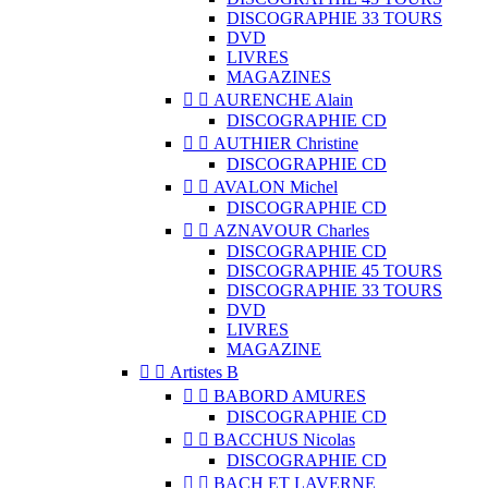
DISCOGRAPHIE 33 TOURS
DVD
LIVRES
MAGAZINES


AURENCHE Alain
DISCOGRAPHIE CD


AUTHIER Christine
DISCOGRAPHIE CD


AVALON Michel
DISCOGRAPHIE CD


AZNAVOUR Charles
DISCOGRAPHIE CD
DISCOGRAPHIE 45 TOURS
DISCOGRAPHIE 33 TOURS
DVD
LIVRES
MAGAZINE


Artistes B


BABORD AMURES
DISCOGRAPHIE CD


BACCHUS Nicolas
DISCOGRAPHIE CD


BACH ET LAVERNE