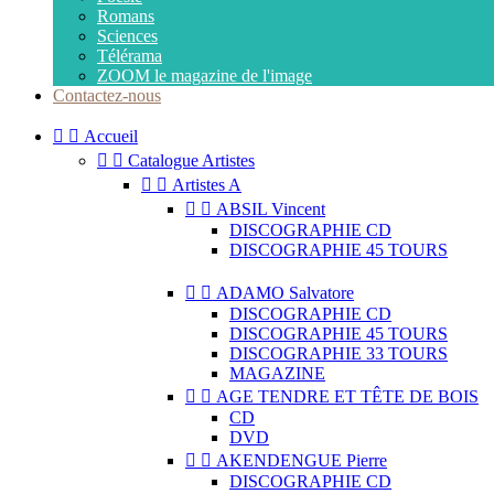
Romans
Sciences
Télérama
ZOOM le magazine de l'image
Contactez-nous


Accueil


Catalogue Artistes


Artistes A


ABSIL Vincent
DISCOGRAPHIE CD
DISCOGRAPHIE 45 TOURS


ADAMO Salvatore
DISCOGRAPHIE CD
DISCOGRAPHIE 45 TOURS
DISCOGRAPHIE 33 TOURS
MAGAZINE


AGE TENDRE ET TÊTE DE BOIS
CD
DVD


AKENDENGUE Pierre
DISCOGRAPHIE CD