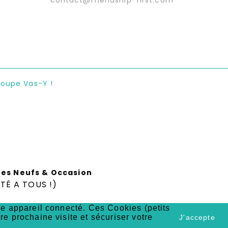
contact@friendship-first.com
roupe Vas-Y !
vres Neufs & Occasion
TÉ A TOUS !)
tre appareil connecté. Ces Cookies (petits
tre prochaine visite et sécuriser votre
J'accepte
okies-et-autres-traceurs/que-dit-la-loi/