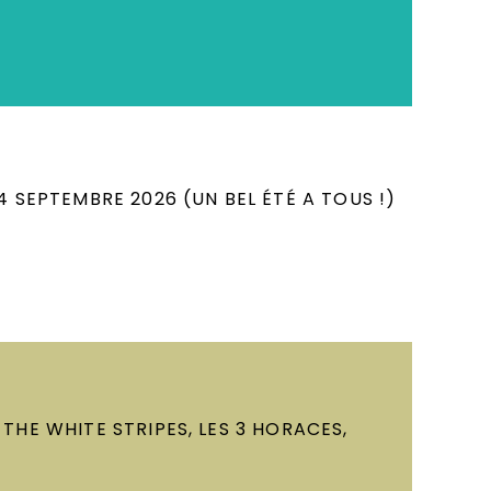
ur choix de CD, DVD, Disques Vinyles, Livres
 SEPTEMBRE 2026 (UN BEL ÉTÉ A TOUS !)
THE WHITE STRIPES, LES 3 HORACES,