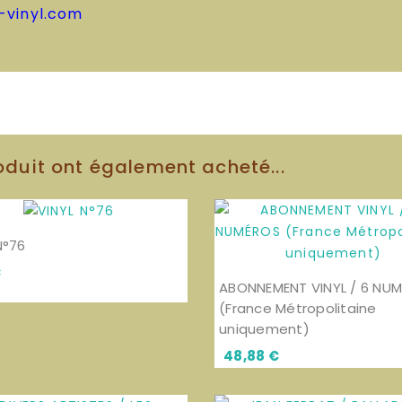
-vinyl.com
oduit ont également acheté...
N°76
Prix
€
ABONNEMENT VINYL / 6 NU
(France Métropolitaine
uniquement)
Prix
48,88 €