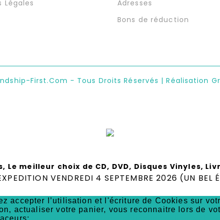
s Légales
Adresses
Bons de réduction
endship-First.com - Tous Droits Réservés | Réalisation G
s, Le meilleur choix de CD, DVD, Disques Vinyles, Li
XPEDITION VENDREDI 4 SEPTEMBRE 2026 (UN BEL É
z accepter l’utilisation et l'écriture de Cookies sur vo
on, actualiser votre panier, vous reconnaitre lors de vo
raceurs:
https://www.cnil.fr/vos-obligations/sites-web-co