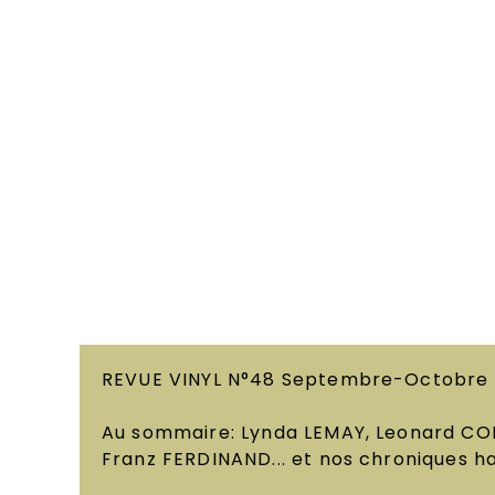
REVUE VINYL N°48 Septembre-Octobre
Au sommaire: Lynda LEMAY, Leonard CO
Franz FERDINAND... et nos chroniques ha