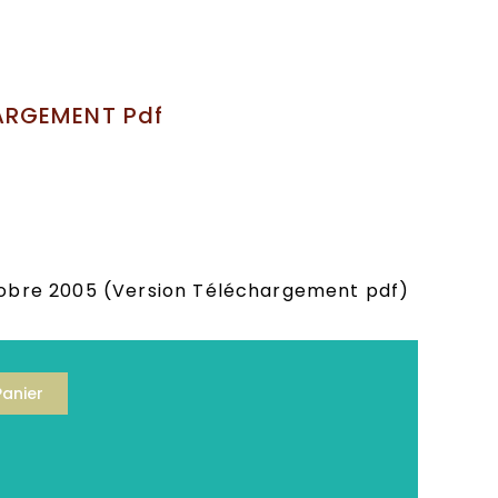
VINYL N°48 VERSION TELECHARGEMENT pdf
ARGEMENT Pdf
obre 2005
(Version Téléchargement pdf)
Panier