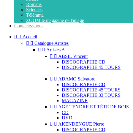
Romans
Sciences
Télérama
ZOOM le magazine de l'image
Contactez-nous


Accueil


Catalogue Artistes


Artistes A


ABSIL Vincent
DISCOGRAPHIE CD
DISCOGRAPHIE 45 TOURS


ADAMO Salvatore
DISCOGRAPHIE CD
DISCOGRAPHIE 45 TOURS
DISCOGRAPHIE 33 TOURS
MAGAZINE


AGE TENDRE ET TÊTE DE BOIS
CD
DVD


AKENDENGUE Pierre
DISCOGRAPHIE CD