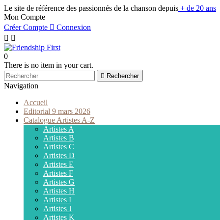
Le site de référence des passionnés de la chanson depuis
+ de 20 ans
Mon Compte
Créer Compte

Connexion


0
There is no item in your cart.

Rechercher
Navigation
Accueil
Editorial 9 mars 2026
Catalogue Artistes A-Z
Artistes A
Artistes B
Artistes C
Artistes D
Artistes E
Artistes F
Artistes G
Artistes H
Artistes I
Artistes J
Artistes K