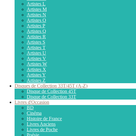
Artistes L
Artistes M
Artistes N
Artistes O
Artistes P
Artistes Q
Artistes R
Artistes S
Artistes T
Artistes U
Artistes V
Artistes W
Artistes X
Artistes Y
Artistes Z
Disques de Collection 33T/45T (A-Z)
Disque de Collection 45T
Disque de Collection 33T
Livres d'Occasion
BD
Cinéma
Histoire de France
Livres Anciens
Livres de Poche
Poésie