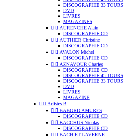
DISCOGRAPHIE 33 TOURS
DVD
LIVRES
MAGAZINES


AURENCHE Alain
DISCOGRAPHIE CD


AUTHIER Christine
DISCOGRAPHIE CD


AVALON Michel
DISCOGRAPHIE CD


AZNAVOUR Charles
DISCOGRAPHIE CD
DISCOGRAPHIE 45 TOURS
DISCOGRAPHIE 33 TOURS
DVD
LIVRES
MAGAZINE


Artistes B


BABORD AMURES
DISCOGRAPHIE CD


BACCHUS Nicolas
DISCOGRAPHIE CD


BACH ET LAVERNE