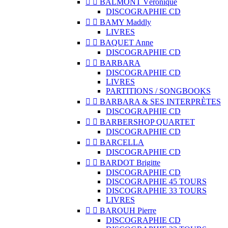


BALMONT Véronique
DISCOGRAPHIE CD


BAMY Maddly
LIVRES


BAQUET Anne
DISCOGRAPHIE CD


BARBARA
DISCOGRAPHIE CD
LIVRES
PARTITIONS / SONGBOOKS


BARBARA & SES INTERPRÈTES
DISCOGRAPHIE CD


BARBERSHOP QUARTET
DISCOGRAPHIE CD


BARCELLA
DISCOGRAPHIE CD


BARDOT Brigitte
DISCOGRAPHIE CD
DISCOGRAPHIE 45 TOURS
DISCOGRAPHIE 33 TOURS
LIVRES


BAROUH Pierre
DISCOGRAPHIE CD