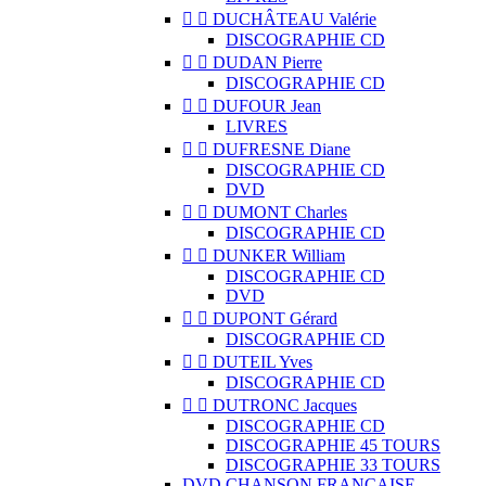


DUCHÂTEAU Valérie
DISCOGRAPHIE CD


DUDAN Pierre
DISCOGRAPHIE CD


DUFOUR Jean
LIVRES


DUFRESNE Diane
DISCOGRAPHIE CD
DVD


DUMONT Charles
DISCOGRAPHIE CD


DUNKER William
DISCOGRAPHIE CD
DVD


DUPONT Gérard
DISCOGRAPHIE CD


DUTEIL Yves
DISCOGRAPHIE CD


DUTRONC Jacques
DISCOGRAPHIE CD
DISCOGRAPHIE 45 TOURS
DISCOGRAPHIE 33 TOURS
DVD CHANSON FRANCAISE