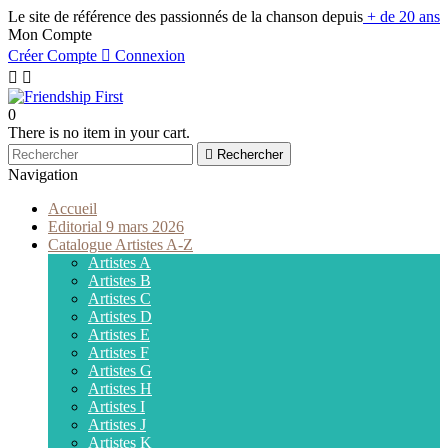
Le site de référence des passionnés de la chanson depuis
+ de 20 ans
Mon Compte
Créer Compte

Connexion


0
There is no item in your cart.

Rechercher
Navigation
Accueil
Editorial 9 mars 2026
Catalogue Artistes A-Z
Artistes A
Artistes B
Artistes C
Artistes D
Artistes E
Artistes F
Artistes G
Artistes H
Artistes I
Artistes J
Artistes K