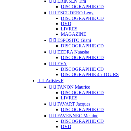


ERIKSEN Tim
DISCOGRAPHIE CD


ESCUDERO Leny
DISCOGRAPHIE CD
DVD
LIVRES
MAGAZINE


ESPOSITO Giani
DISCOGRAPHIE CD


EZDRA Natasha
DISCOGRAPHIE CD


EVA
DISCOGRAPHIE CD
DISCOGRAPHIE 45 TOURS


Artistes F


FANON Maurice
DISCOGRAPHIE CD
LIVRES


FAVART Jacques
DISCOGRAPHIE CD


FAVENNEC Melaine
DISCOGRAPHIE CD
DVD