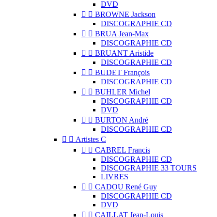
DVD


BROWNE Jackson
DISCOGRAPHIE CD


BRUA Jean-Max
DISCOGRAPHIE CD


BRUANT Aristide
DISCOGRAPHIE CD


BUDET François
DISCOGRAPHIE CD


BUHLER Michel
DISCOGRAPHIE CD
DVD


BURTON André
DISCOGRAPHIE CD


Artistes C


CABREL Francis
DISCOGRAPHIE CD
DISCOGRAPHIE 33 TOURS
LIVRES


CADOU René Guy
DISCOGRAPHIE CD
DVD


CAILLAT Jean-Louis