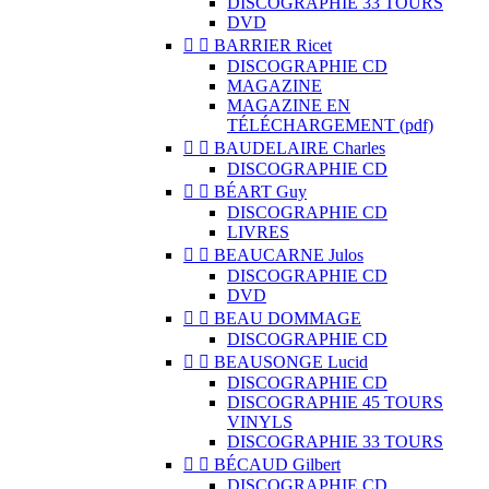
DISCOGRAPHIE 33 TOURS
DVD


BARRIER Ricet
DISCOGRAPHIE CD
MAGAZINE
MAGAZINE EN
TÉLÉCHARGEMENT (pdf)


BAUDELAIRE Charles
DISCOGRAPHIE CD


BÉART Guy
DISCOGRAPHIE CD
LIVRES


BEAUCARNE Julos
DISCOGRAPHIE CD
DVD


BEAU DOMMAGE
DISCOGRAPHIE CD


BEAUSONGE Lucid
DISCOGRAPHIE CD
DISCOGRAPHIE 45 TOURS
VINYLS
DISCOGRAPHIE 33 TOURS


BÉCAUD Gilbert
DISCOGRAPHIE CD