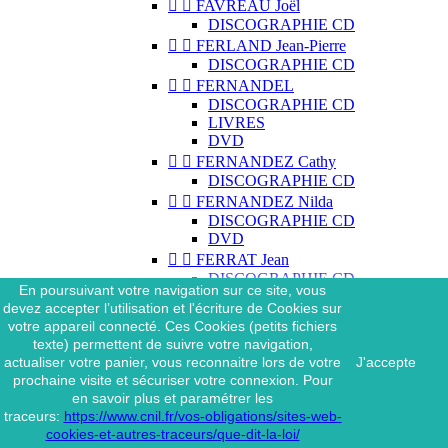


FAVREAU Joël
DISCOGRAPHIE CD


FERLAND Jean-Pierre
DISCOGRAPHIE CD


FERNANDEL
DISCOGRAPHIE CD
LIVRES
DVD


FERNANDEZ Cathy
DISCOGRAPHIE CD


FERNANDEZ Nilda
DISCOGRAPHIE CD
DVD


FERRAT Jean
DISCOGRAPHIE CD
En poursuivant votre navigation sur ce site, vous
DISCOGRAPHIE 45 TOURS
devez accepter l’utilisation et l'écriture de Cookies sur
DISCOGRAPHIE 33 TOURS
votre appareil connecté. Ces Cookies (petits fichiers
DVD
texte) permettent de suivre votre navigation,
MAGAZINE
actualiser votre panier, vous reconnaitre lors de votre
J'accepte


FERRAT Jean & SES
prochaine visite et sécuriser votre connexion. Pour
INTERPRÈTES
en savoir plus et paramétrer les
DISCOGRAPHIE CD
traceurs:
https://www.cnil.fr/vos-obligations/sites-web-


FERRÉ Léo
cookies-et-autres-traceurs/que-dit-la-loi/