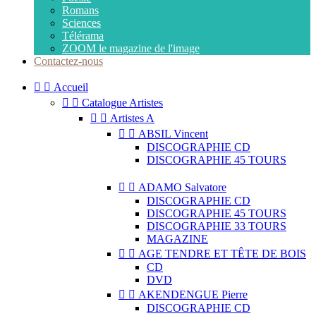
Romans
Sciences
Télérama
ZOOM le magazine de l'image
Contactez-nous


Accueil


Catalogue Artistes


Artistes A


ABSIL Vincent
DISCOGRAPHIE CD
DISCOGRAPHIE 45 TOURS


ADAMO Salvatore
DISCOGRAPHIE CD
DISCOGRAPHIE 45 TOURS
DISCOGRAPHIE 33 TOURS
MAGAZINE


AGE TENDRE ET TÊTE DE BOIS
CD
DVD


AKENDENGUE Pierre
DISCOGRAPHIE CD