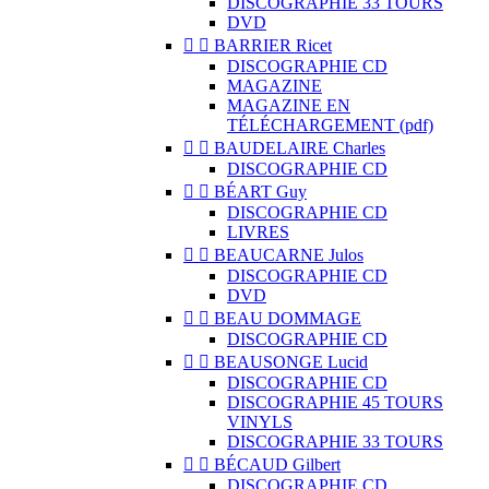
DISCOGRAPHIE 33 TOURS
DVD


BARRIER Ricet
DISCOGRAPHIE CD
MAGAZINE
MAGAZINE EN
TÉLÉCHARGEMENT (pdf)


BAUDELAIRE Charles
DISCOGRAPHIE CD


BÉART Guy
DISCOGRAPHIE CD
LIVRES


BEAUCARNE Julos
DISCOGRAPHIE CD
DVD


BEAU DOMMAGE
DISCOGRAPHIE CD


BEAUSONGE Lucid
DISCOGRAPHIE CD
DISCOGRAPHIE 45 TOURS
VINYLS
DISCOGRAPHIE 33 TOURS


BÉCAUD Gilbert
DISCOGRAPHIE CD