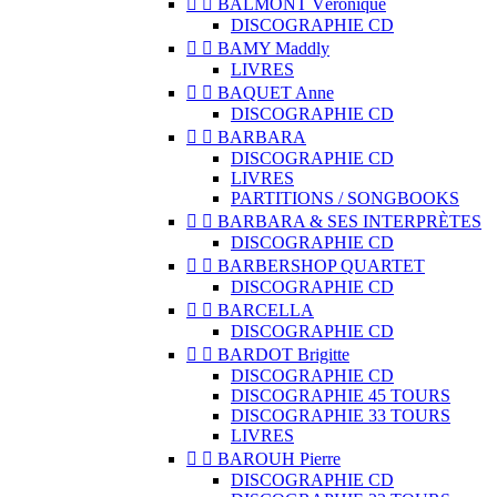


BALMONT Véronique
DISCOGRAPHIE CD


BAMY Maddly
LIVRES


BAQUET Anne
DISCOGRAPHIE CD


BARBARA
DISCOGRAPHIE CD
LIVRES
PARTITIONS / SONGBOOKS


BARBARA & SES INTERPRÈTES
DISCOGRAPHIE CD


BARBERSHOP QUARTET
DISCOGRAPHIE CD


BARCELLA
DISCOGRAPHIE CD


BARDOT Brigitte
DISCOGRAPHIE CD
DISCOGRAPHIE 45 TOURS
DISCOGRAPHIE 33 TOURS
LIVRES


BAROUH Pierre
DISCOGRAPHIE CD