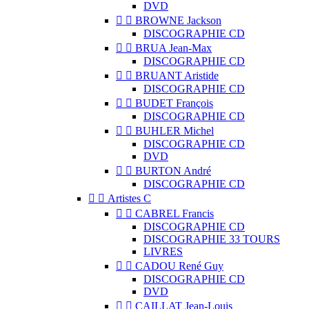
DVD


BROWNE Jackson
DISCOGRAPHIE CD


BRUA Jean-Max
DISCOGRAPHIE CD


BRUANT Aristide
DISCOGRAPHIE CD


BUDET François
DISCOGRAPHIE CD


BUHLER Michel
DISCOGRAPHIE CD
DVD


BURTON André
DISCOGRAPHIE CD


Artistes C


CABREL Francis
DISCOGRAPHIE CD
DISCOGRAPHIE 33 TOURS
LIVRES


CADOU René Guy
DISCOGRAPHIE CD
DVD


CAILLAT Jean-Louis