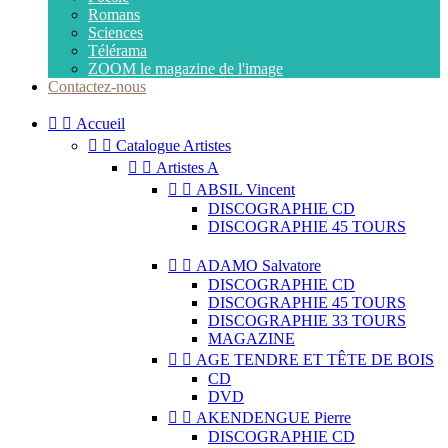
Romans
Sciences
Télérama
ZOOM le magazine de l'image
Contactez-nous


Accueil


Catalogue Artistes


Artistes A


ABSIL Vincent
DISCOGRAPHIE CD
DISCOGRAPHIE 45 TOURS


ADAMO Salvatore
DISCOGRAPHIE CD
DISCOGRAPHIE 45 TOURS
DISCOGRAPHIE 33 TOURS
MAGAZINE


AGE TENDRE ET TÊTE DE BOIS
CD
DVD


AKENDENGUE Pierre
DISCOGRAPHIE CD