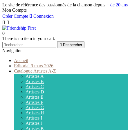
Le site de référence des passionnés de la chanson depuis
+ de 20 ans
Mon Compte
Créer Compte

Connexion


0
There is no item in your cart.

Rechercher
Navigation
Accueil
Editorial 9 mars 2026
Catalogue Artistes A-Z
Artistes A
Artistes B
Artistes C
Artistes D
Artistes E
Artistes F
Artistes G
Artistes H
Artistes I
Artistes J
Artistes K