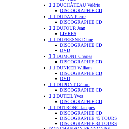


DUCHÂTEAU Valérie
DISCOGRAPHIE CD


DUDAN Pierre
DISCOGRAPHIE CD


DUFOUR Jean
LIVRES


DUFRESNE Diane
DISCOGRAPHIE CD
DVD


DUMONT Charles
DISCOGRAPHIE CD


DUNKER William
DISCOGRAPHIE CD
DVD


DUPONT Gérard
DISCOGRAPHIE CD


DUTEIL Yves
DISCOGRAPHIE CD


DUTRONC Jacques
DISCOGRAPHIE CD
DISCOGRAPHIE 45 TOURS
DISCOGRAPHIE 33 TOURS
DVD CHANSON FRANCAISE