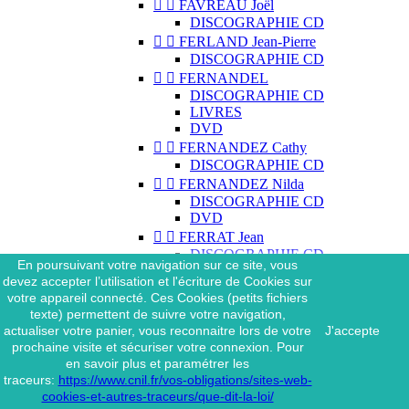


FAVREAU Joël
DISCOGRAPHIE CD


FERLAND Jean-Pierre
DISCOGRAPHIE CD


FERNANDEL
DISCOGRAPHIE CD
LIVRES
DVD


FERNANDEZ Cathy
DISCOGRAPHIE CD


FERNANDEZ Nilda
DISCOGRAPHIE CD
DVD


FERRAT Jean
DISCOGRAPHIE CD
En poursuivant votre navigation sur ce site, vous
DISCOGRAPHIE 45 TOURS
devez accepter l’utilisation et l'écriture de Cookies sur
DISCOGRAPHIE 33 TOURS
votre appareil connecté. Ces Cookies (petits fichiers
DVD
texte) permettent de suivre votre navigation,
MAGAZINE
actualiser votre panier, vous reconnaitre lors de votre
J'accepte


FERRAT Jean & SES
prochaine visite et sécuriser votre connexion. Pour
INTERPRÈTES
en savoir plus et paramétrer les
DISCOGRAPHIE CD
traceurs:
https://www.cnil.fr/vos-obligations/sites-web-


FERRÉ Léo
cookies-et-autres-traceurs/que-dit-la-loi/