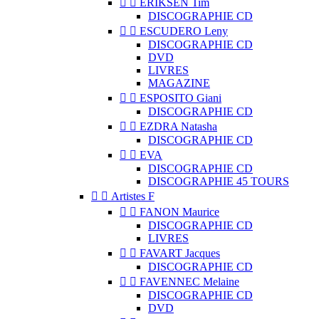


ERIKSEN Tim
DISCOGRAPHIE CD


ESCUDERO Leny
DISCOGRAPHIE CD
DVD
LIVRES
MAGAZINE


ESPOSITO Giani
DISCOGRAPHIE CD


EZDRA Natasha
DISCOGRAPHIE CD


EVA
DISCOGRAPHIE CD
DISCOGRAPHIE 45 TOURS


Artistes F


FANON Maurice
DISCOGRAPHIE CD
LIVRES


FAVART Jacques
DISCOGRAPHIE CD


FAVENNEC Melaine
DISCOGRAPHIE CD
DVD