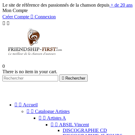
Le site de référence des passionnés de la chanson depuis
+ de 20 ans
Mon Compte
Créer Compte

Connexion


0
There is no item in your cart.

Rechercher
NAVIGATION


Accueil


Catalogue Artistes


Artistes A


ABSIL Vincent
DISCOGRAPHIE CD