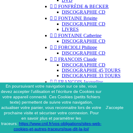
DVD


FONFRÈDE & BECKER
DISCOGRAPHIE CD


FONTAINE Brigitte
DISCOGRAPHIE CD
LIVRES


FONTAINE Catherine
DISCOGRAPHIE CD


FORCIOLI Philippe
DISCOGRAPHIE CD


FRANÇOIS Claude
DISCOGRAPHIE CD
DISCOGRAPHIE 45 TOURS
DISCOGRAPHIE 33 TOURS


FRANÇOIS Jacqueline
En poursuivant votre navigation sur ce site, vous
DISCOGRAPHIE CD
devez accepter l’utilisation et l'écriture de Cookies sur


FRASIAK Eric
votre appareil connecté. Ces Cookies (petits fichiers
DISCOGRAPHIE CD
texte) permettent de suivre votre navigation,


FRÉDÉRIQUE
actualiser votre panier, vous reconnaitre lors de votre
J'accepte
DISCOGRAPHIE CD
prochaine visite et sécuriser votre connexion. Pour


FRÉZIN Colombe
en savoir plus et paramétrer les
DISCOGRAPHIE CD
traceurs:
https://www.cnil.fr/vos-obligations/sites-web-
cookies-et-autres-traceurs/que-dit-la-loi/


FUGAIN Michel