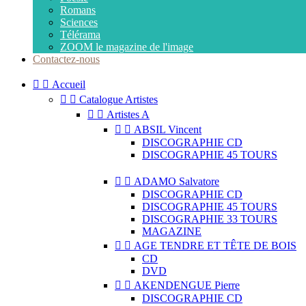
Romans
Sciences
Télérama
ZOOM le magazine de l'image
Contactez-nous


Accueil


Catalogue Artistes


Artistes A


ABSIL Vincent
DISCOGRAPHIE CD
DISCOGRAPHIE 45 TOURS


ADAMO Salvatore
DISCOGRAPHIE CD
DISCOGRAPHIE 45 TOURS
DISCOGRAPHIE 33 TOURS
MAGAZINE


AGE TENDRE ET TÊTE DE BOIS
CD
DVD


AKENDENGUE Pierre
DISCOGRAPHIE CD