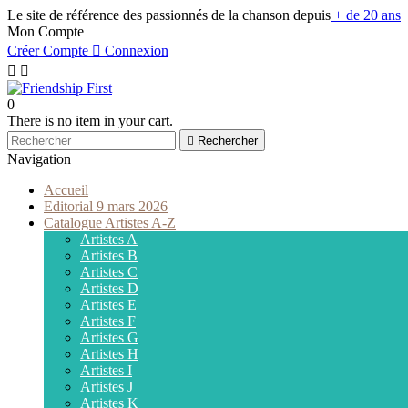
Le site de référence des passionnés de la chanson depuis
+ de 20 ans
Mon Compte
Créer Compte

Connexion


0
There is no item in your cart.

Rechercher
Navigation
Accueil
Editorial 9 mars 2026
Catalogue Artistes A-Z
Artistes A
Artistes B
Artistes C
Artistes D
Artistes E
Artistes F
Artistes G
Artistes H
Artistes I
Artistes J
Artistes K