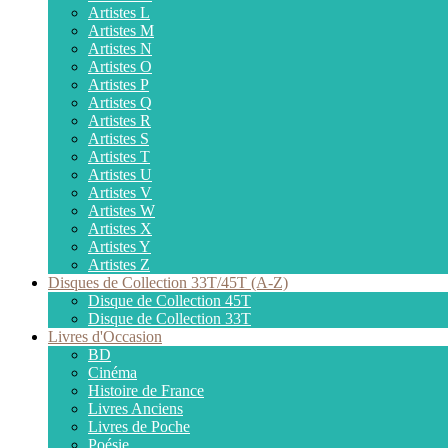
Artistes L
Artistes M
Artistes N
Artistes O
Artistes P
Artistes Q
Artistes R
Artistes S
Artistes T
Artistes U
Artistes V
Artistes W
Artistes X
Artistes Y
Artistes Z
Disques de Collection 33T/45T (A-Z)
Disque de Collection 45T
Disque de Collection 33T
Livres d'Occasion
BD
Cinéma
Histoire de France
Livres Anciens
Livres de Poche
Poésie