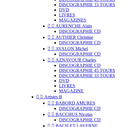
DISCOGRAPHIE 33 TOURS
DVD
LIVRES
MAGAZINES


AURENCHE Alain
DISCOGRAPHIE CD


AUTHIER Christine
DISCOGRAPHIE CD


AVALON Michel
DISCOGRAPHIE CD


AZNAVOUR Charles
DISCOGRAPHIE CD
DISCOGRAPHIE 45 TOURS
DISCOGRAPHIE 33 TOURS
DVD
LIVRES
MAGAZINE


Artistes B


BABORD AMURES
DISCOGRAPHIE CD


BACCHUS Nicolas
DISCOGRAPHIE CD


BACH ET LAVERNE