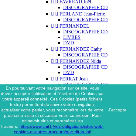


FAVREAU Joël
DISCOGRAPHIE CD


FERLAND Jean-Pierre
DISCOGRAPHIE CD


FERNANDEL
DISCOGRAPHIE CD
LIVRES
DVD


FERNANDEZ Cathy
DISCOGRAPHIE CD


FERNANDEZ Nilda
DISCOGRAPHIE CD
DVD


FERRAT Jean
DISCOGRAPHIE CD
En poursuivant votre navigation sur ce site, vous
DISCOGRAPHIE 45 TOURS
devez accepter l’utilisation et l'écriture de Cookies sur
DISCOGRAPHIE 33 TOURS
votre appareil connecté. Ces Cookies (petits fichiers
DVD
texte) permettent de suivre votre navigation,
MAGAZINE
actualiser votre panier, vous reconnaitre lors de votre
J'accepte


FERRAT Jean & SES
prochaine visite et sécuriser votre connexion. Pour
INTERPRÈTES
en savoir plus et paramétrer les
DISCOGRAPHIE CD
traceurs:
https://www.cnil.fr/vos-obligations/sites-web-


FERRÉ Léo
cookies-et-autres-traceurs/que-dit-la-loi/