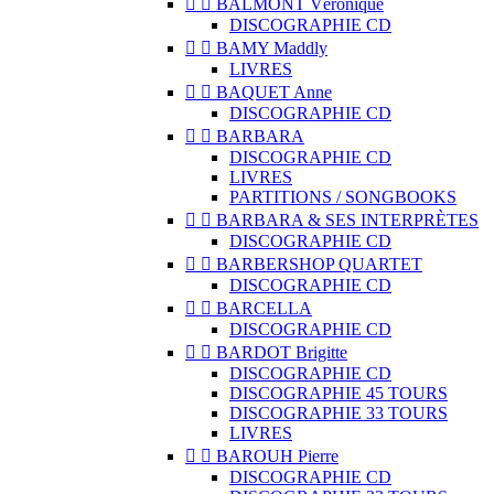


BALMONT Véronique
DISCOGRAPHIE CD


BAMY Maddly
LIVRES


BAQUET Anne
DISCOGRAPHIE CD


BARBARA
DISCOGRAPHIE CD
LIVRES
PARTITIONS / SONGBOOKS


BARBARA & SES INTERPRÈTES
DISCOGRAPHIE CD


BARBERSHOP QUARTET
DISCOGRAPHIE CD


BARCELLA
DISCOGRAPHIE CD


BARDOT Brigitte
DISCOGRAPHIE CD
DISCOGRAPHIE 45 TOURS
DISCOGRAPHIE 33 TOURS
LIVRES


BAROUH Pierre
DISCOGRAPHIE CD