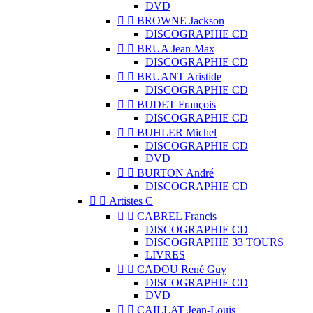
DVD


BROWNE Jackson
DISCOGRAPHIE CD


BRUA Jean-Max
DISCOGRAPHIE CD


BRUANT Aristide
DISCOGRAPHIE CD


BUDET François
DISCOGRAPHIE CD


BUHLER Michel
DISCOGRAPHIE CD
DVD


BURTON André
DISCOGRAPHIE CD


Artistes C


CABREL Francis
DISCOGRAPHIE CD
DISCOGRAPHIE 33 TOURS
LIVRES


CADOU René Guy
DISCOGRAPHIE CD
DVD


CAILLAT Jean-Louis