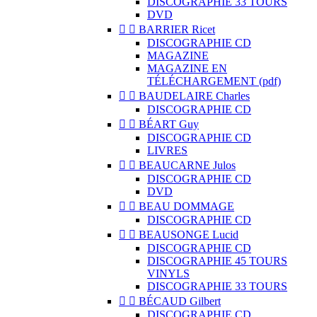
DISCOGRAPHIE 33 TOURS
DVD


BARRIER Ricet
DISCOGRAPHIE CD
MAGAZINE
MAGAZINE EN
TÉLÉCHARGEMENT (pdf)


BAUDELAIRE Charles
DISCOGRAPHIE CD


BÉART Guy
DISCOGRAPHIE CD
LIVRES


BEAUCARNE Julos
DISCOGRAPHIE CD
DVD


BEAU DOMMAGE
DISCOGRAPHIE CD


BEAUSONGE Lucid
DISCOGRAPHIE CD
DISCOGRAPHIE 45 TOURS
VINYLS
DISCOGRAPHIE 33 TOURS


BÉCAUD Gilbert
DISCOGRAPHIE CD