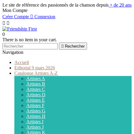
Le site de référence des passionnés de la chanson depuis
+ de 20 ans
Mon Compte
Créer Compte

Connexion


0
There is no item in your cart.

Rechercher
Navigation
Accueil
Editorial 9 mars 2026
Catalogue Artistes A-Z
Artistes A
Artistes B
Artistes C
Artistes D
Artistes E
Artistes F
Artistes G
Artistes H
Artistes I
Artistes J
Artistes K