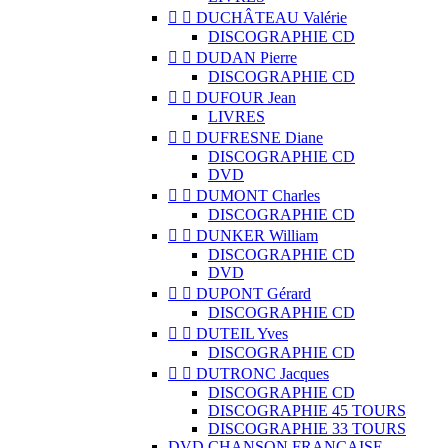


DUCHÂTEAU Valérie
DISCOGRAPHIE CD


DUDAN Pierre
DISCOGRAPHIE CD


DUFOUR Jean
LIVRES


DUFRESNE Diane
DISCOGRAPHIE CD
DVD


DUMONT Charles
DISCOGRAPHIE CD


DUNKER William
DISCOGRAPHIE CD
DVD


DUPONT Gérard
DISCOGRAPHIE CD


DUTEIL Yves
DISCOGRAPHIE CD


DUTRONC Jacques
DISCOGRAPHIE CD
DISCOGRAPHIE 45 TOURS
DISCOGRAPHIE 33 TOURS
DVD CHANSON FRANCAISE