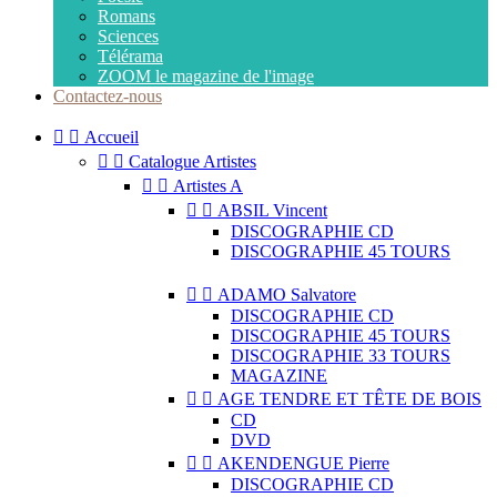
Romans
Sciences
Télérama
ZOOM le magazine de l'image
Contactez-nous


Accueil


Catalogue Artistes


Artistes A


ABSIL Vincent
DISCOGRAPHIE CD
DISCOGRAPHIE 45 TOURS


ADAMO Salvatore
DISCOGRAPHIE CD
DISCOGRAPHIE 45 TOURS
DISCOGRAPHIE 33 TOURS
MAGAZINE


AGE TENDRE ET TÊTE DE BOIS
CD
DVD


AKENDENGUE Pierre
DISCOGRAPHIE CD