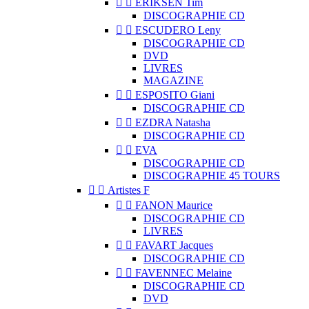


ERIKSEN Tim
DISCOGRAPHIE CD


ESCUDERO Leny
DISCOGRAPHIE CD
DVD
LIVRES
MAGAZINE


ESPOSITO Giani
DISCOGRAPHIE CD


EZDRA Natasha
DISCOGRAPHIE CD


EVA
DISCOGRAPHIE CD
DISCOGRAPHIE 45 TOURS


Artistes F


FANON Maurice
DISCOGRAPHIE CD
LIVRES


FAVART Jacques
DISCOGRAPHIE CD


FAVENNEC Melaine
DISCOGRAPHIE CD
DVD